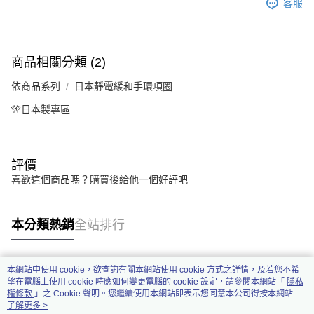
客服
商品相關分類 (2)
依商品系列
日本靜電緩和手環項圈
🎌日本製專區
評價
喜歡這個商品嗎？購買後給他一個好評吧
本分類熱銷
全站排行
本網站中使用 cookie，欲查詢有關本網站使用 cookie 方式之詳情，及若您不希
熱門標籤
望在電腦上使用 cookie 時應如何變更電腦的 cookie 設定，請參閱本網站「
隱私
權條款
」之 Cookie 聲明。您繼續使用本網站即表示您同意本公司得按本網站使
用條款之 Cookie 聲明使用 cookie。
了解更多 >