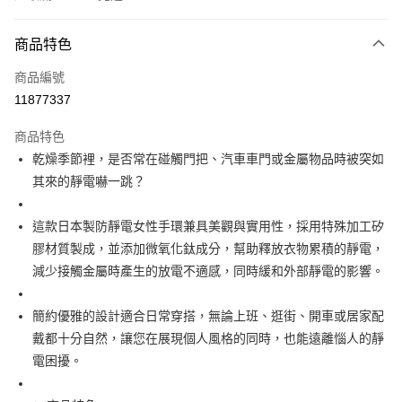
付款方式
商品特色
信用卡一次付款
商品編號
信用卡分期付款
11877337
3 期 0 利率 每期
NT$66
21家銀行
商品特色
合作金庫商業銀行
第一商業銀行
超商取貨付款
乾燥季節裡，是否常在碰觸門把、汽車車門或金屬物品時被突如
華南商業銀行
彰化商業銀行
其來的靜電嚇一跳？
LINE Pay
上海商業儲蓄銀行
台北富邦商業銀行
國泰世華商業銀行
兆豐國際商業銀行
Apple Pay
臺灣中小企業銀行
台中商業銀行
這款日本製防靜電女性手環兼具美觀與實用性，採用特殊加工矽
匯豐（台灣）商業銀行
華泰商業銀行
膠材質製成，並添加微氧化鈦成分，幫助釋放衣物累積的靜電，
街口支付
聯邦商業銀行
遠東國際商業銀行
減少接觸金屬時產生的放電不適感，同時緩和外部靜電的影響。
元大商業銀行
永豐商業銀行
悠遊付
玉山商業銀行
星展（台灣）商業銀行
簡約優雅的設計適合日常穿搭，無論上班、逛街、開車或居家配
台新國際商業銀行
中國信託商業銀行
Google Pay
台灣樂天信用卡公司
戴都十分自然，讓您在展現個人風格的同時，也能遠離惱人的靜
ATM付款
電困擾。
運送方式