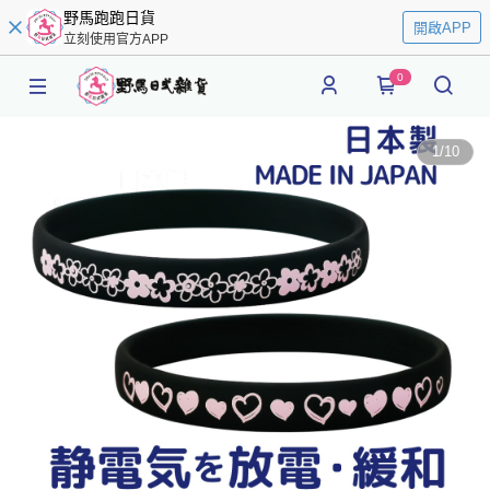
野馬跑跑日貨
開啟APP
立刻使用官方APP
0
1
/
10