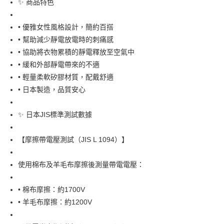
✨ 商品特色
全家取貨付款
每筆NT$65，滿NT$999(含以上)免運費
• 優雅女性風格設計，簡約百搭
• 幫助減少靜電放電時的刺痛感
付款後全家取貨
• 協助將衣物累積的靜電釋放至空氣中
每筆NT$65，滿NT$999(含以上)免運費
• 緩和外部靜電帶來的不適
7-11取貨付款
• 輕量柔軟矽膠材質，配戴舒適
每筆NT$65，滿NT$999(含以上)免運費
• 日本製造，品質安心
付款後7-11取貨
✨ 日本JIS標準測試數據
每筆NT$65，滿NT$999(含以上)免運費
【摩擦帶電壓測試（JIS L 1094）】
宅配
每筆NT$100，滿NT$999(含以上)免運費
使用棉布及羊毛布摩擦後測量帶電電壓：
• 棉布摩擦：約1700V
• 羊毛布摩擦：約1200V