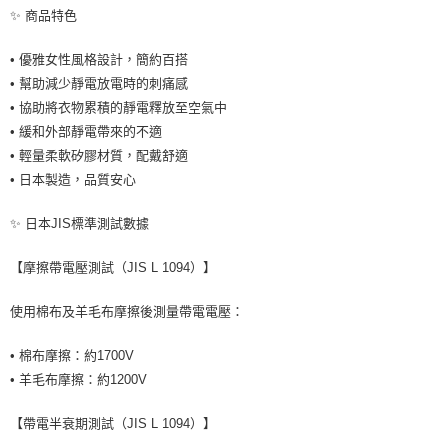
✨ 商品特色
• 優雅女性風格設計，簡約百搭
• 幫助減少靜電放電時的刺痛感
• 協助將衣物累積的靜電釋放至空氣中
• 緩和外部靜電帶來的不適
• 輕量柔軟矽膠材質，配戴舒適
• 日本製造，品質安心
✨ 日本JIS標準測試數據
【摩擦帶電壓測試（JIS L 1094）】
使用棉布及羊毛布摩擦後測量帶電電壓：
• 棉布摩擦：約1700V
• 羊毛布摩擦：約1200V
【帶電半衰期測試（JIS L 1094）】