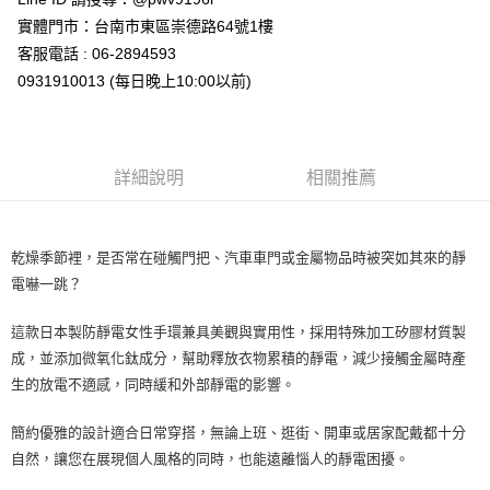
實體門市：台南市東區崇德路64號1樓
客服電話 : 06-2894593
0931910013 (每日晚上10:00以前)
詳細說明
相關推薦
乾燥季節裡，是否常在碰觸門把、汽車車門或金屬物品時被突如其來的靜
電嚇一跳？
這款日本製防靜電女性手環兼具美觀與實用性，採用特殊加工矽膠材質製
成，並添加微氧化鈦成分，幫助釋放衣物累積的靜電，減少接觸金屬時產
生的放電不適感，同時緩和外部靜電的影響。
簡約優雅的設計適合日常穿搭，無論上班、逛街、開車或居家配戴都十分
自然，讓您在展現個人風格的同時，也能遠離惱人的靜電困擾。