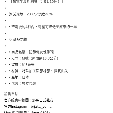
【帶電半衰期測試（JIS L 1094）】
測試環境：20°C／濕度40%
• 帶電後約4秒內，電壓可降低至原來的一半
✨ 商品規格
• 商品名稱：防靜電女性手環
• 尺寸：M號（內周約16.3公分）
• 寬度：約8毫米
• 材質：特殊加工矽膠橡膠、微氧化鈦
• 產地：日本
• 包裝：獨立包裝
銷售重點
官方臉書粉絲團：野馬日式雜貨
官方Instagram：brjaka_yema
Line ID 請搜尋：@pwv9196r