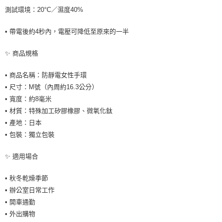
測試環境：20°C／濕度40%
• 帶電後約4秒內，電壓可降低至原來的一半
✨ 商品規格
• 商品名稱：防靜電女性手環
• 尺寸：M號（內周約16.3公分）
• 寬度：約8毫米
• 材質：特殊加工矽膠橡膠、微氧化鈦
• 產地：日本
• 包裝：獨立包裝
✨ 適用場合
• 秋冬乾燥季節
• 辦公室日常工作
• 開車通勤
• 外出購物