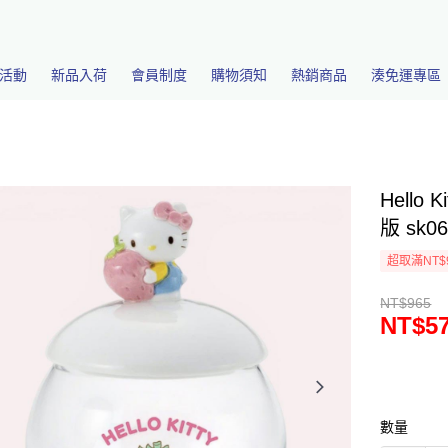
活動
新品入荷
會員制度
購物須知
熱銷商品
湊免運專區
Hello
版 sk0
超取滿NT$
NT$965
NT$5
數量