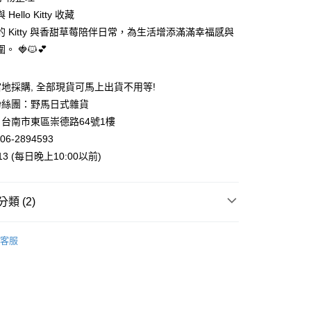
Hello Kitty 收藏
00，滿NT$999(含以上)免運費
的 Kitty 與香甜草莓陪伴日常，為生活增添滿滿幸福感與
。 🍓🐱💕
地採購, 全部現貨可馬上出貨不用等!
粉絲團：野馬日式雜貨
台南市東區崇德路64號1樓
06-2894593
013 (每日晚上10:00以前)
類 (2)
案
Sanrio | 三麗鷗
客服
幸 | 生活雜貨
收納盒．收納罐