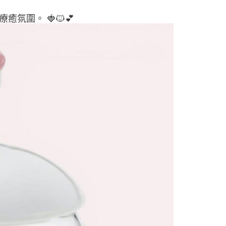
癒氛圍。 🍓🐱💕