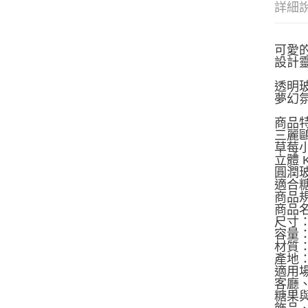
詳細
可愛的
設計
透明
夢幻氛
商品
三麗鷗正
草莓
立體 
圓潤
適合
商品
商品名
尺寸：約
容量：
材質
產地
適用
客廳
糖果