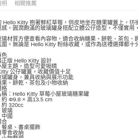
說明
相關推薦
 Hello Kitty 抱著鮮紅草莓，俏皮地坐在糖果罐蓋
靈感，圓潤飽滿的玻璃罐身搭配立體公仔造型，不僅實用
玻璃材質方便查看內容物，適合收納糖果、餅乾、茶包、
圍。無論是 Hello Kitty 粉絲收藏，或作為送禮選擇都
特色
版 Hello Kitty 設計
小屋主題，造型可愛吸睛
Kitty 公仔罐蓋，收藏價值十足
玻璃罐身，兼具收納與展示功能
糖果、餅乾、茶包及小物收納
規格
稱：Hello Kitty 草莓小屋玻璃糖果罐
 Φ9.8 × 高13.5 cm
約 320cc
：玻璃
：中國
場合
、餐桌、書桌擺飾
與零食收納