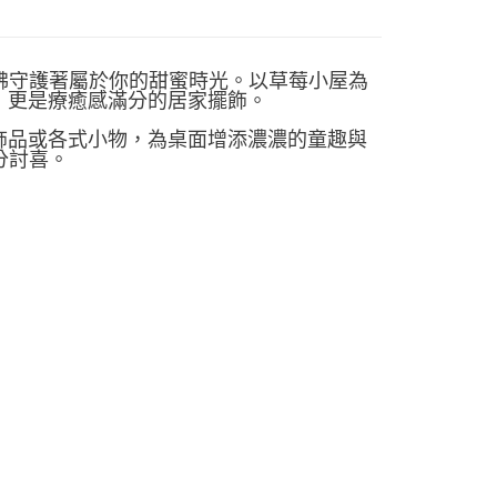
上，彷彿守護著屬於你的甜蜜時光。以草莓小屋為
，更是療癒感滿分的居家擺飾。
飾品或各式小物，為桌面增添濃濃的童趣與
十分討喜。