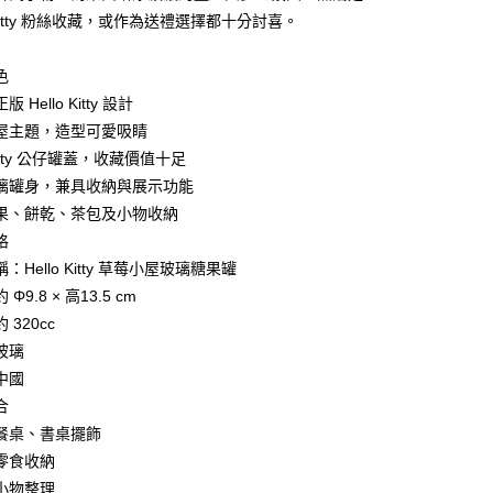
業銀行
永豐商業銀行
o Kitty 粉絲收藏，或作為送禮選擇都十分討喜。
業銀行
星展（台灣）商業銀行
際商業銀行
中國信託商業銀行
y
色
天信用卡公司
 Hello Kitty 設計
屋主題，造型可愛吸睛
itty 公仔罐蓋，收藏價值十足
璃罐身，兼具收納與展示功能
果、餅乾、茶包及小物收納
付款
格
5，滿NT$999(含以上)免運費
：Hello Kitty 草莓小屋玻璃糖果罐
家取貨
Φ9.8 × 高13.5 cm
5，滿NT$999(含以上)免運費
 320cc
玻璃
付款
中國
5，滿NT$999(含以上)免運費
合
1取貨
餐桌、書桌擺飾
5，滿NT$999(含以上)免運費
零食收納
小物整理