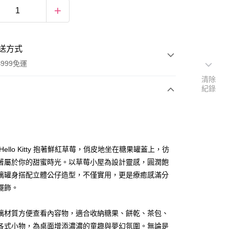
送方式
999免運
清除
紀錄
次付款
期付款
0 利率 每期
NT$193
21家銀行
Hello Kitty 抱著鮮紅草莓，俏皮地坐在糖果罐蓋上，彷
庫商業銀行
第一商業銀行
著屬於你的甜蜜時光。以草莓小屋為設計靈感，圓潤飽
付款
業銀行
彰化商業銀行
璃罐身搭配立體公仔造型，不僅實用，更是療癒感滿分
業儲蓄銀行
台北富邦商業銀行
擺飾。
華商業銀行
兆豐國際商業銀行
小企業銀行
台中商業銀行
璃材質方便查看內容物，適合收納糖果、餅乾、茶包、
台灣）商業銀行
華泰商業銀行
業銀行
遠東國際商業銀行
各式小物，為桌面增添濃濃的童趣與夢幻氛圍。無論是