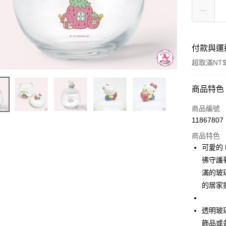
付款與運
超取滿NT$
付款方式
商品特色
信用卡一
商品編號
11867807
信用卡分
商品特色
3 期 
可愛的 
合作金
彿守護
超商取貨
華南商
滿的玻
LINE Pay
上海商
的居家
國泰世
Apple Pay
臺灣中
透明玻
匯豐（
街口支付
聯邦商
飾品或