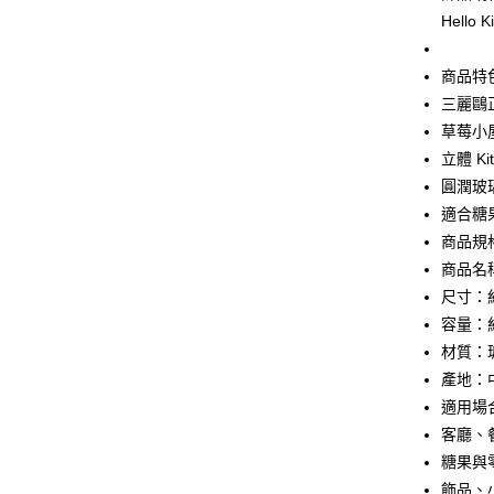
元大商
悠遊付
Hell
玉山商
台新國
Google Pa
商品特
台灣樂
ATM付款
三麗鷗正版
草莓小
立體 K
運送方式
圓潤玻
適合糖
全家取貨
商品規
每筆NT$6
商品名稱
付款後全
尺寸：約 
每筆NT$6
容量：約
材質：
7-11取貨
產地：
每筆NT$6
適用場
付款後7-1
客廳、
每筆NT$6
糖果與
飾品、