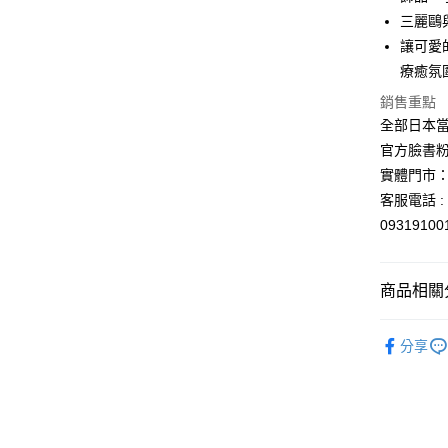
宅配
三麗鷗與 
每筆NT$1
讓可愛
療癒氛圍
銷售重點
全部日本當
官方臉書
實體門市：
客服電話 : 
0931910
商品相關分
依角色圖
分享
💡日常小確