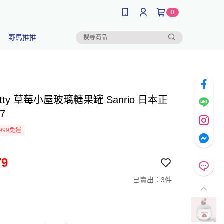
0
野馬推推
 Kitty 草莓小屋玻璃糖果罐 Sanrio 日本正
67
999免運
79
已賣出：3件