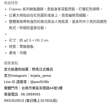
商品特色
合作金庫商業銀行
第一商業銀行
超商取貨付款
Copeau 系列樹脂擺飾，青蛙身穿深藍西裝、打著紅色領帶，
華南商業銀行
彰化商業銀行
比著大拇指站在紅色圓形底座上，造型幽默而細膩。
LINE Pay
上海商業儲蓄銀行
台北富邦商業銀行
國泰世華商業銀行
兆豐國際商業銀行
整體風格帶有強烈的美式政治人物氣質，是系列中少見的話題性
Apple Pay
臺灣中小企業銀行
台中商業銀行
款式。附個別盒裝包裝。
匯豐（台灣）商業銀行
華泰商業銀行
街口支付
聯邦商業銀行
遠東國際商業銀行
尺寸：約 φ2.5 × H5.3 cm
元大商業銀行
永豐商業銀行
悠遊付
材質：聚酯樹脂
玉山商業銀行
星展（台灣）商業銀行
產地：中國
台新國際商業銀行
中國信託商業銀行
Google Pay
台灣樂天信用卡公司
ATM付款
銷售重點
官方臉書粉絲團：野馬日式雜貨
運送方式
官方Instagram：brjaka_yema
Line ID 請搜尋：@pwv9196r
全家取貨付款
實體門市：台南市東區崇德路64號1樓
每筆NT$65，滿NT$999(含以上)免運費
客服電話 : 06-2894593
付款後全家取貨
0931910013 (每日晚上10:00以前)
每筆NT$65，滿NT$999(含以上)免運費