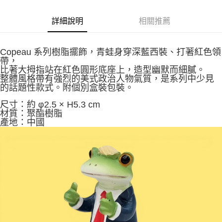
7-11取貨付款
每筆NT$65，滿NT$999(含以上)免運費
詳細說明
相關推薦
付款後7-11取貨
每筆NT$65，滿NT$999(含以上)免運費
Copeau 系列樹脂擺飾，青蛙身穿深藍西裝、打著紅色領
帶，
比著大拇指站在紅色圓形底座上，造型幽默而細膩。
宅配
整體風格帶有強烈的美式政治人物氣質，是系列中少見
每筆NT$100，滿NT$999(含以上)免運費
的話題性款式。附個別盒裝包裝。
尺寸：約 φ2.5 × H5.3 cm
材質：聚酯樹脂
產地：中國