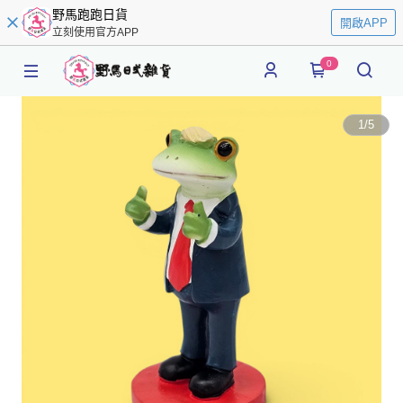
野馬跑跑日貨
開啟APP
立刻使用官方APP
0
1
/
5