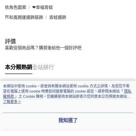
依角色圖案
❤幸福青蛙
⛩️和風開運擺飾裝飾
青蛙擺飾
評價
喜歡這個商品嗎？購買後給他一個好評吧
本分類熱銷
全站排行
本網站中使用 cookie，欲查詢有關本網站使用 cookie 方式之詳情，及若您不希
熱門標籤
望在電腦上使用 cookie 時應如何變更電腦的 cookie 設定，請參閱本網站「
隱私
權條款
」之 Cookie 聲明。您繼續使用本網站即表示您同意本公司得按本網站使
用條款之 Cookie 聲明使用 cookie。
了解更多 >
我知道了