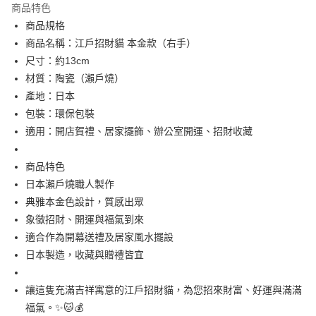
商品特色
合作金庫商業銀行
第一商業銀行
超商取貨付款
商品規格
華南商業銀行
彰化商業銀行
商品名稱：江戶招財貓 本金款（右手）
LINE Pay
上海商業儲蓄銀行
台北富邦商業銀行
國泰世華商業銀行
兆豐國際商業銀行
尺寸：約13cm
Apple Pay
臺灣中小企業銀行
台中商業銀行
材質：陶瓷（瀨戶燒）
匯豐（台灣）商業銀行
華泰商業銀行
產地：日本
街口支付
聯邦商業銀行
遠東國際商業銀行
包裝：環保包裝
元大商業銀行
永豐商業銀行
悠遊付
適用：開店賀禮、居家擺飾、辦公室開運、招財收藏
玉山商業銀行
星展（台灣）商業銀行
台新國際商業銀行
中國信託商業銀行
Google Pay
台灣樂天信用卡公司
商品特色
ATM付款
日本瀨戶燒職人製作
典雅本金色設計，質感出眾
運送方式
象徵招財、開運與福氣到來
全家取貨付款
適合作為開幕送禮及居家風水擺設
每筆NT$65，滿NT$999(含以上)免運費
日本製造，收藏與贈禮皆宜
付款後全家取貨
讓這隻充滿吉祥寓意的江戶招財貓，為您招來財富、好運與滿滿
每筆NT$65，滿NT$999(含以上)免運費
福氣。✨🐱💰