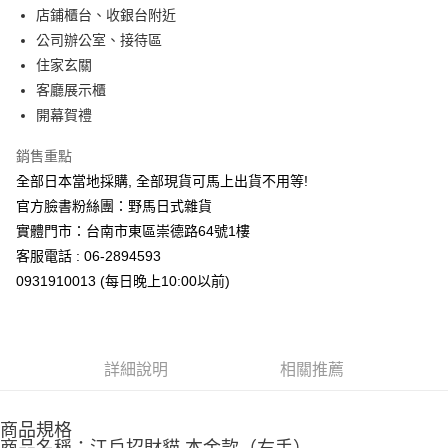
店鋪櫃台、收銀台附近
公司辦公室、接待區
住家玄關
客廳展示櫃
開幕賀禮
銷售重點
全部日本當地採購, 全部現貨可馬上出貨不用等!
官方臉書粉絲團：野馬日式雜貨
實體門市：台南市東區崇德路64號1樓
客服電話 : 06-2894593
0931910013 (每日晚上10:00以前)
詳細說明
相關推薦
商品規格