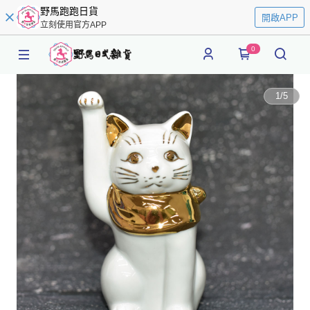
野馬跑跑日貨
開啟APP
立刻使用官方APP
0
1
/
5