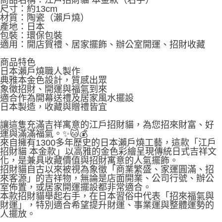
商品名稱：江戶招財貓 本金款（右手）
尺寸：約13cm
材質：陶瓷（瀨戶燒）
產地：日本
包裝：環保包裝
適用：開店賀禮、居家擺飾、辦公室開運、招財收藏
商品特色
日本瀨戶燒職人製作
典雅本金色設計，質感出眾
象徵招財、開運與福氣到來
適合作為開幕送禮及居家風水擺設
日本製造，收藏與贈禮皆宜
讓這隻充滿吉祥寓意的江戶招財貓，為您招來財富、好
運與滿滿福氣。✨🐱💰
來自擁有1300多年歷史的日本瀨戶燒工藝，這款「江戶
招財貓 本金款」以高雅的金色彩繪呈現傳統日式吉祥文
化，是兼具收藏價值與招財寓意的人氣擺飾。
招財貓自古以來被視為象徵「商業繁盛、家運圓滿、招
來客源」的吉祥物，無論是店面開業、公司行號、辦公
室佈置，或居家開運擺設都非常適合。
本款招財貓舉起右手，在日本習俗中代表「招來福氣與
財運」，特別適合希望提升財運、事業運與整體運勢的
人擺放。