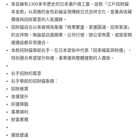
7-11取貨付款
來自擁有1300多年歷史的日本瀨戶燒工藝，這款「江戶招財貓
每筆NT$65，滿NT$999(含以上)免運費
本金款」以高雅的金色彩繪呈現傳統日式吉祥文化，是兼具收藏
價值與招財寓意的人氣擺飾。
付款後7-11取貨
招財貓自古以來被視為象徵「商業繁盛、家運圓滿、招來客源」
每筆NT$65，滿NT$999(含以上)免運費
的吉祥物，無論是店面開業、公司行號、辦公室佈置，或居家開
運擺設都非常適合。
宅配
本款招財貓舉起右手，在日本習俗中代表「招來福氣與財運」，
每筆NT$100，滿NT$999(含以上)免運費
特別適合希望提升財運、事業運與整體運勢的人擺放。
右手招財的寓意
右手舉起的招財貓象徵：
招財進寶
金運提升
好運降臨
事業順利
財富累積
擺放建議