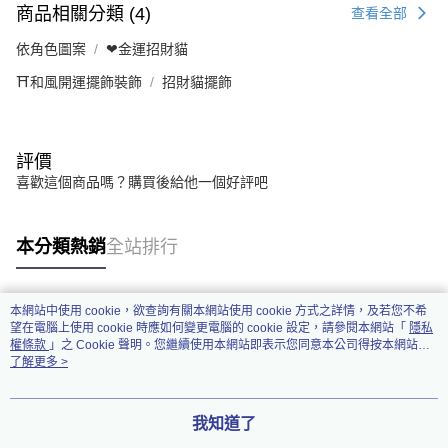
商品相關分類 (4)
查看全部
依角色圖案
❤金運招財貓
⛩️和風開運擺飾裝飾
招財貓擺飾
評價
喜歡這個商品嗎？購買後給他一個好評吧
本分類熱銷
全站排行
本網站中使用 cookie，欲查詢有關本網站使用 cookie 方式之詳情，及若您不希
熱門標籤
望在電腦上使用 cookie 時應如何變更電腦的 cookie 設定，請參閱本網站「
隱私
權條款
」之 Cookie 聲明。您繼續使用本網站即表示您同意本公司得按本網站使
用條款之 Cookie 聲明使用 cookie。
了解更多 >
我知道了