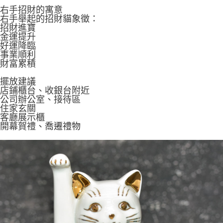
右手招財的寓意
右手舉起的招財貓象徵：
招財進寶
金運提升
好運降臨
事業順利
財富累積
擺放建議
店鋪櫃台、收銀台附近
公司辦公室、接待區
住家玄關
客廳展示櫃
開幕賀禮
、喬遷禮物