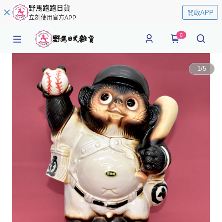
野馬跑跑日貨
開啟APP
立刻使用官方APP
0
1
/
5