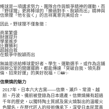
棒球是一項講求努力、團隊合作與競爭精神的運動，而
「野球狸」更將棒球的「勝過對手、脫穎而出」精神與
信樂狸「他を抜く」的吉祥寓意完美結合。
因此，野球狸不僅象徵：
商業繁盛
財運提升
學業進步
比賽勝利
超越自我
在競爭中脫穎而出
無論是送給棒球愛好者、學生、運動選手，或作為店鋪
與辦公室的開運擺飾，都能傳達「突破自我、領先群
倫、招來好運」的美好祝福。⚾🦝✨
信樂燒的魅力
2017年，日本六大古窯——信樂、瀨戶、常滑、越
前、丹波、備前被登錄為日本遺產。信樂燒擁有超過
千年的歷史，以獨特陶土質感及窯火燒製出的溫暖火
色聞名，在歷代匠人的技術傳承下，深受日本民眾喜