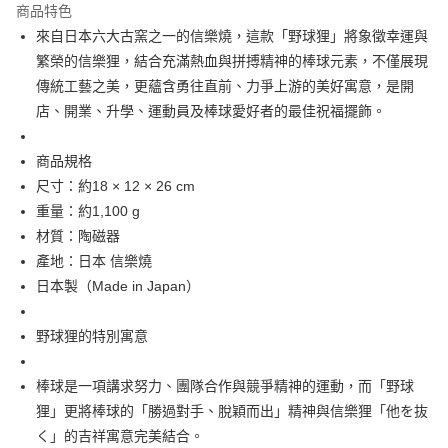
商品特色
合作金庫商業銀行
第一商業銀行
超商取貨付款
來自日本六大古窯之一的信樂燒，這款「野球狸」將象徵幸運與
華南商業銀行
彰化商業銀行
繁榮的信樂狸，結合充滿熱血與拼搏精神的棒球元素，不僅展現
LINE Pay
上海商業儲蓄銀行
台北富邦商業銀行
國泰世華商業銀行
兆豐國際商業銀行
傳統工藝之美，更蘊含勇往直前、力爭上游的美好寓意，是開
Apple Pay
臺灣中小企業銀行
台中商業銀行
店、開業、升學、運動員及棒球愛好者的最佳祝福擺飾。
匯豐（台灣）商業銀行
華泰商業銀行
街口支付
聯邦商業銀行
遠東國際商業銀行
商品規格
元大商業銀行
永豐商業銀行
悠遊付
尺寸：約18 × 12 × 26 cm
玉山商業銀行
星展（台灣）商業銀行
重量：約1,100 g
台新國際商業銀行
中國信託商業銀行
Google Pay
台灣樂天信用卡公司
材質：陶磁器
ATM付款
產地：日本 信樂燒
日本製（Made in Japan）
運送方式
全家取貨付款
野球狸的特別寓意
每筆NT$65，滿NT$999(含以上)免運費
棒球是一項講求努力、團隊合作與競爭精神的運動，而「野球
付款後全家取貨
狸」更將棒球的「勝過對手、脫穎而出」精神與信樂狸「他を抜
每筆NT$65，滿NT$999(含以上)免運費
く」的吉祥寓意完美結合。