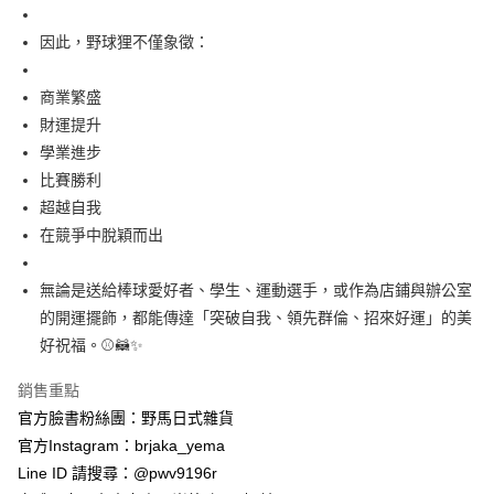
7-11取貨付款
每筆NT$65，滿NT$999(含以上)免運費
因此，野球狸不僅象徵：
付款後7-11取貨
商業繁盛
每筆NT$65，滿NT$999(含以上)免運費
財運提升
學業進步
宅配
比賽勝利
每筆NT$100，滿NT$999(含以上)免運費
超越自我
在競爭中脫穎而出
無論是送給棒球愛好者、學生、運動選手，或作為店鋪與辦公室
的開運擺飾，都能傳達「突破自我、領先群倫、招來好運」的美
好祝福。⚾🦝✨
銷售重點
官方臉書粉絲團：野馬日式雜貨
官方Instagram：brjaka_yema
Line ID 請搜尋：@pwv9196r