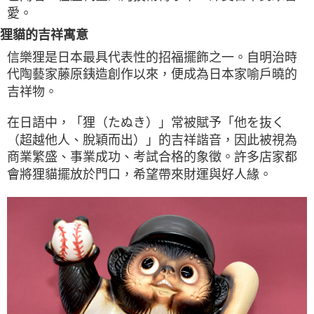
愛。
狸貓的吉祥寓意
信樂狸是日本最具代表性的招福擺飾之一。自明治時
代陶藝家藤原銕造創作以來，便成為日本家喻戶曉的
吉祥物。
在日語中，「狸（たぬき）」常被賦予「他を抜く
（超越他人、脫穎而出）」的吉祥諧音，因此被視為
商業繁盛、事業成功、考試合格的象徵。許多店家都
會將狸貓擺放於門口，希望帶來財運與好人緣。