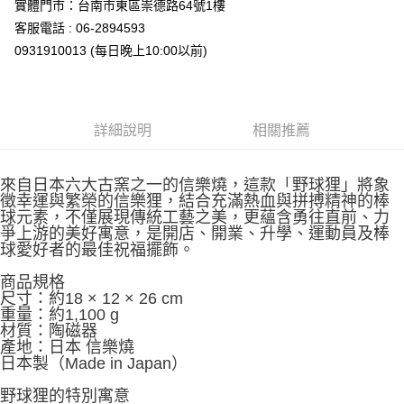
實體門市：台南市東區崇德路64號1樓
客服電話 : 06-2894593
0931910013 (每日晚上10:00以前)
詳細說明
相關推薦
來自日本六大古窯之一的信樂燒，這款「野球狸」將象
徵幸運與繁榮的信樂狸，結合充滿熱血與拼搏精神的棒
球元素，不僅展現傳統工藝之美，更蘊含勇往直前、力
爭上游的美好寓意，是開店、開業、升學、運動員及棒
球愛好者的最佳祝福擺飾。
商品規格
尺寸：約18 × 12 × 26 cm
重量：約1,100 g
材質：陶磁器
產地：日本 信樂燒
日本製（Made in Japan）
野球狸的特別寓意