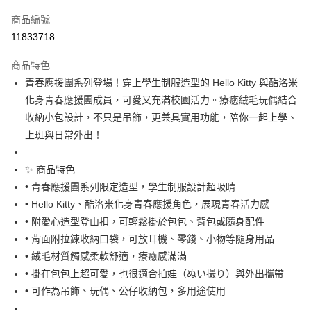
信用卡一次付款
商品編號
信用卡分期付款
11833718
3 期 0 利率 每期
NT$193
21家銀行
商品特色
合作金庫商業銀行
第一商業銀行
超商取貨付款
青春應援團系列登場！穿上學生制服造型的 Hello Kitty 與酷洛米
華南商業銀行
彰化商業銀行
化身青春應援團成員，可愛又充滿校園活力。療癒絨毛玩偶結合
LINE Pay
上海商業儲蓄銀行
台北富邦商業銀行
國泰世華商業銀行
兆豐國際商業銀行
收納小包設計，不只是吊飾，更兼具實用功能，陪你一起上學、
Apple Pay
臺灣中小企業銀行
台中商業銀行
上班與日常外出！
匯豐（台灣）商業銀行
華泰商業銀行
街口支付
聯邦商業銀行
遠東國際商業銀行
✨ 商品特色
元大商業銀行
永豐商業銀行
悠遊付
• 青春應援團系列限定造型，學生制服設計超吸睛
玉山商業銀行
星展（台灣）商業銀行
• Hello Kitty、酷洛米化身青春應援角色，展現青春活力感
台新國際商業銀行
中國信託商業銀行
Google Pay
台灣樂天信用卡公司
• 附愛心造型登山扣，可輕鬆掛於包包、背包或隨身配件
ATM付款
• 背面附拉鍊收納口袋，可放耳機、零錢、小物等隨身用品
• 絨毛材質觸感柔軟舒適，療癒感滿滿
運送方式
• 掛在包包上超可愛，也很適合拍娃（ぬい撮り）與外出攜帶
全家取貨付款
• 可作為吊飾、玩偶、公仔收納包，多用途使用
每筆NT$65，滿NT$999(含以上)免運費