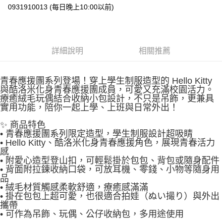
0931910013 (每日晚上10:00以前)
詳細說明
相關推薦
青春應援團系列登場！穿上學生制服造型的 Hello Kitty
與酷洛米化身青春應援團成員，可愛又充滿校園活力。
療癒絨毛玩偶結合收納小包設計，不只是吊飾，更兼具
實用功能，陪你一起上學、上班與日常外出！
✨ 商品特色
• 青春應援團系列限定造型，學生制服設計超吸睛
• Hello Kitty、酷洛米化身青春應援角色，展現青春活力
感
• 附愛心造型登山扣，可輕鬆掛於包包、背包或隨身配件
• 背面附拉鍊收納口袋，可放耳機、零錢、小物等隨身用
品
• 絨毛材質觸感柔軟舒適，療癒感滿滿
• 掛在包包上超可愛，也很適合拍娃（ぬい撮り）與外出
攜帶
• 可作為吊飾、玩偶、公仔收納包，多用途使用