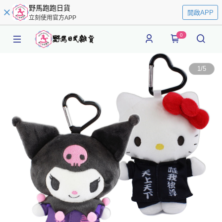
野馬跑跑日貨
開啟APP
立刻使用官方APP
0
1
/
5