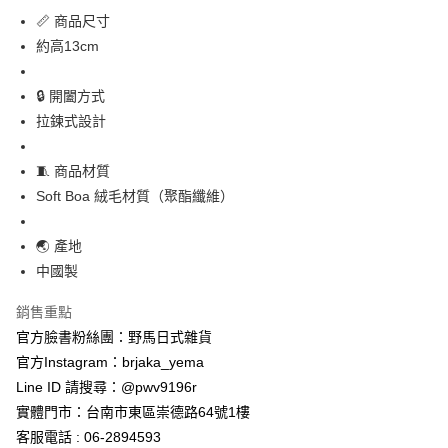
📏 商品尺寸
付款後全家取貨
約高13cm
每筆NT$65，滿NT$999(含以上)免運費
7-11取貨付款
🔒 開闔方式
每筆NT$65，滿NT$999(含以上)免運費
拉鍊式設計
付款後7-11取貨
🧵 商品材質
每筆NT$65，滿NT$999(含以上)免運費
Soft Boa 絨毛材質（聚酯纖維）
宅配
🌏 產地
每筆NT$100，滿NT$999(含以上)免運費
中國製
銷售重點
官方臉書粉絲團：野馬日式雜貨
官方Instagram：brjaka_yema
Line ID 請搜尋：@pwv9196r
實體門市：台南市東區崇德路64號1樓
客服電話 : 06-2894593