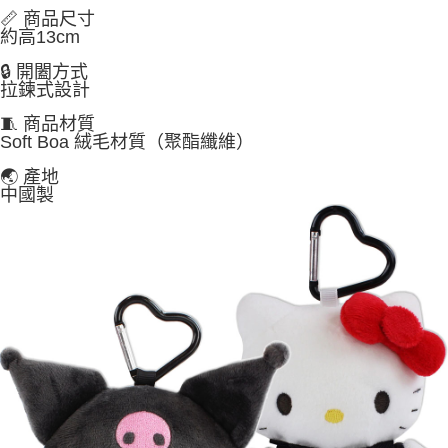
📏 商品尺寸
約高13cm
🔒 開闔方式
拉鍊式設計
🧵 商品材質
Soft Boa 絨毛材質（聚酯纖維）
🌏 產地
中國製