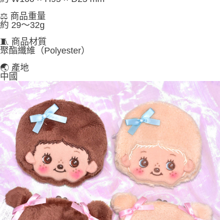
⚖️ 商品重量
約 29～32g
🧵 商品材質
聚酯纖維（Polyester）
🌏 產地
中國