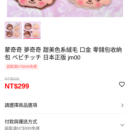
蒙奇奇 夢奇奇 甜美色系絨毛 口金 零錢包收納
包 ベビチッチ 日本正版 jm00
超取滿NT$999免運
NT$500
NT$299
請選擇商品選項
付款與運送方式
超取滿NT$999免運