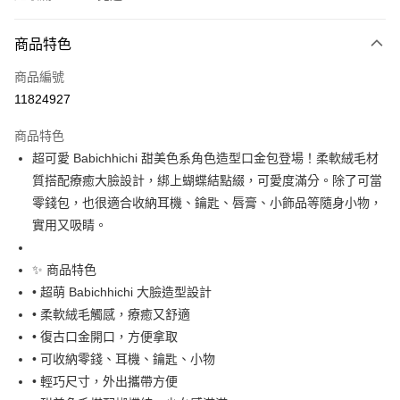
付款方式
商品特色
信用卡一次付款
商品編號
信用卡分期付款
11824927
3 期 0 利率 每期
NT$99
21家銀行
商品特色
合作金庫商業銀行
第一商業銀行
超商取貨付款
超可愛 Babichhichi 甜美色系角色造型口金包登場！柔軟絨毛材
華南商業銀行
彰化商業銀行
質搭配療癒大臉設計，綁上蝴蝶結點綴，可愛度滿分。除了可當
LINE Pay
上海商業儲蓄銀行
台北富邦商業銀行
國泰世華商業銀行
兆豐國際商業銀行
零錢包，也很適合收納耳機、鑰匙、唇膏、小飾品等隨身小物，
Apple Pay
臺灣中小企業銀行
台中商業銀行
實用又吸睛。
匯豐（台灣）商業銀行
華泰商業銀行
街口支付
聯邦商業銀行
遠東國際商業銀行
✨ 商品特色
元大商業銀行
永豐商業銀行
悠遊付
• 超萌 Babichhichi 大臉造型設計
玉山商業銀行
星展（台灣）商業銀行
• 柔軟絨毛觸感，療癒又舒適
台新國際商業銀行
中國信託商業銀行
Google Pay
台灣樂天信用卡公司
• 復古口金開口，方便拿取
ATM付款
• 可收納零錢、耳機、鑰匙、小物
• 輕巧尺寸，外出攜帶方便
運送方式