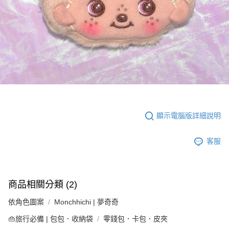
顯示電腦版詳細說明
客服
商品相關分類 (2)
依角色圖案
Monchhichi | 夢奇奇
👜旅行必備 | 包包．收納袋
零錢包．卡包．皮夾