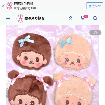
野馬跑跑日貨
開啟APP
立刻使用官方APP
0
1
/
9