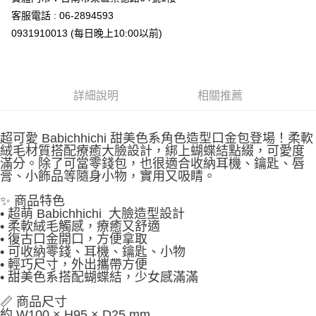
客服電話 : 06-2894593
0931910013 (每日晚上10:00以前)
詳細說明
相關推薦
超可愛 Babichhichi 甜美色系角色造型口金包登場！柔軟
絨毛材質搭配療癒大臉設計，綁上蝴蝶結點綴，可愛度
滿分。除了可當零錢包，也很適合收納耳機、鑰匙、唇
膏、小飾品等隨身小物，實用又吸睛。
✨ 商品特色
• 超萌 Babichhichi 大臉造型設計
• 柔軟絨毛觸感，療癒又舒適
• 復古口金開口，方便拿取
• 可收納零錢、耳機、鑰匙、小物
• 輕巧尺寸，外出攜帶方便
• 甜美色系搭配蝴蝶結，少女感滿滿
📏 商品尺寸
約 W100 × H95 × D25 mm