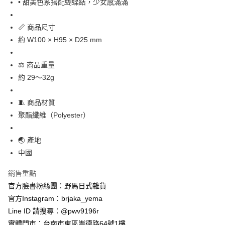
• 甜美色系搭配蝴蝶結，少女感滿滿
全家取貨付款
每筆NT$65，滿NT$999(含以上)免運費
📏 商品尺寸
約 W100 × H95 × D25 mm
付款後全家取貨
每筆NT$65，滿NT$999(含以上)免運費
⚖️ 商品重量
7-11取貨付款
約 29～32g
每筆NT$65，滿NT$999(含以上)免運費
🧵 商品材質
付款後7-11取貨
聚酯纖維（Polyester）
每筆NT$65，滿NT$999(含以上)免運費
🌏 產地
宅配
中國
每筆NT$100，滿NT$999(含以上)免運費
銷售重點
官方臉書粉絲團：野馬日式雜貨
官方Instagram：brjaka_yema
Line ID 請搜尋：@pwv9196r
實體門市：台南市東區崇德路64號1樓