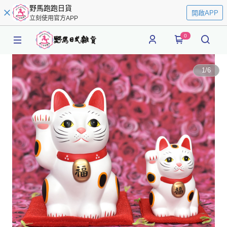
野馬跑跑日貨
開啟APP
立刻使用官方APP
0
1
/
6