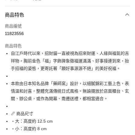
付款方式
商品特色
信用卡一次付款
商品編號
信用卡分期付款
11823556
3 期 0 利率 每期
NT$185
21家銀行
商品特色
合作金庫商業銀行
第一商業銀行
超商取貨付款
自江戶時代以來，招財貓一直被視為招來財運、人緣與福氣的吉
華南商業銀行
彰化商業銀行
祥物。胸前金色「福」字飾牌象徵福運滿滿、好事接連到來，抬
LINE Pay
上海商業儲蓄銀行
台北富邦商業銀行
國泰世華商業銀行
兆豐國際商業銀行
手招福的姿態，更寄託著「願好事源源不絕」的美好祝福。
Apple Pay
臺灣中小企業銀行
台中商業銀行
匯豐（台灣）商業銀行
華泰商業銀行
本款由日本知名品牌「藥師窯」設計，以細膩錦彩工藝上色，表
街口支付
聯邦商業銀行
遠東國際商業銀行
情溫和討喜，整體充滿傳統日式風格。無論擺放於店面櫃台、玄
元大商業銀行
永豐商業銀行
悠遊付
關、辦公桌，或作為開幕、喬遷送禮，都相當適合。
玉山商業銀行
星展（台灣）商業銀行
台新國際商業銀行
中國信託商業銀行
Google Pay
台灣樂天信用卡公司
📏 商品尺寸
ATM付款
・大：高度約 12.5 cm
・小：高度約 8 cm
運送方式