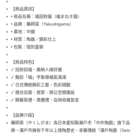
全家取貨付款
【商品資訊】
每筆NT$65，滿NT$999(含以上)免運費
• 商品名稱：福招財貓（福まねき猫）
• 品牌：藥師窯（Yakushigama）
付款後全家取貨
• 產地：中國
每筆NT$65，滿NT$999(含以上)免運費
• 材質：陶器／錦彩仕上
7-11取貨付款
• 包裝：個別盒裝
每筆NT$65，滿NT$999(含以上)免運費
【商品特色】
付款後7-11取貨
✓ 招財招福、廣納人緣好運
每筆NT$65，滿NT$999(含以上)免運費
✓ 胸前「福」字象徵福氣滿滿
✓ 日式傳統錦彩工藝，色彩細膩
宅配
✓ 適合店面、居家、辦公空間擺設
每筆NT$100，滿NT$999(含以上)免運費
✓ 開幕賀禮、喬遷禮、自用收藏皆宜
【品牌介紹】
藥師窯（やくしがま）為日本愛知縣瀨戶市「中外陶園」旗下品
牌。瀨戶市擁有千年以上燒陶歷史，承襲傳統「瀨戶陶藝（Seto