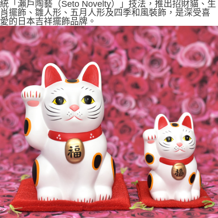
統「瀨戶陶藝（Seto Novelty）」技法，推出招財貓、生
肖擺飾、雛人形、五月人形及四季和風裝飾，是深受喜
愛的日本吉祥擺飾品牌。