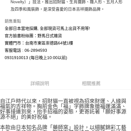
Novelty）」技法，推出招財貓、生肖擺飾、雛人形、五月人形
及四季和風裝飾，是深受喜愛的日本吉祥擺飾品牌。
銷售重點
全部日本當地採購, 全部現貨可馬上出貨不用等!
官方臉書粉絲團：野馬日式雜貨
實體門市：台南市東區崇德路64號1樓
客服電話 : 06-2894593
0931910013 (每日晚上10:00以前)
詳細說明
相關推薦
自江戶時代以來，招財貓一直被視為招來財運、人緣與
福氣的吉祥物。胸前金色「福」字飾牌象徵福運滿滿、
好事接連到來，抬手招福的姿態，更寄託著「願好事源
源不絕」的美好祝福。
本款由日本知名品牌「藥師窯」設計，以細膩錦彩工藝