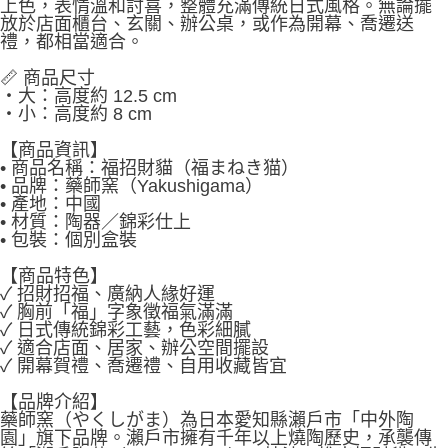
上色，表情溫和討喜，整體充滿傳統日式風格。無論擺
放於店面櫃台、玄關、辦公桌，或作為開幕、喬遷送
禮，都相當適合。
📏 商品尺寸
・大：高度約 12.5 cm
・小：高度約 8 cm
【商品資訊】
• 商品名稱：福招財貓（福まねき猫）
• 品牌：藥師窯（Yakushigama）
• 產地：中國
• 材質：陶器／錦彩仕上
• 包裝：個別盒裝
【商品特色】
✓ 招財招福、廣納人緣好運
✓ 胸前「福」字象徵福氣滿滿
✓ 日式傳統錦彩工藝，色彩細膩
✓ 適合店面、居家、辦公空間擺設
✓ 開幕賀禮、喬遷禮、自用收藏皆宜
【品牌介紹】
藥師窯（やくしがま）為日本愛知縣瀨戶市「中外陶
園」旗下品牌。瀨戶市擁有千年以上燒陶歷史，承襲傳