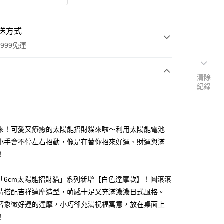
送方式
999免運
清除
紀錄
次付款
期付款
0 利率 每期
NT$90
21家銀行
來！可愛又療癒的太陽能招財貓來啦～利用太陽能電池
庫商業銀行
第一商業銀行
小手會不停左右招動，像是在替你招來好運、財運與滿
付款
業銀行
彰化商業銀行
！
業儲蓄銀行
台北富邦商業銀行
華商業銀行
兆豐國際商業銀行
「6cm太陽能招財貓」系列新增【白色達摩款】！圓滾滾
小企業銀行
台中商業銀行
睛搭配吉祥達摩造型，萌感十足又充滿濃濃日式風格。
台灣）商業銀行
華泰商業銀行
業銀行
遠東國際商業銀行
著象徵好運的達摩，小巧卻充滿祝福寓意，放在桌面上
業銀行
永豐商業銀行
！