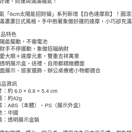
好運、財運與滿滿福氣！
氣「6cm太陽能招財貓」系列新增【白色達摩款】！圓
滿濃濃日式風格。手中抱著象徵好運的達摩，小巧卻充滿
 商品特色
太陽能驅動，不需電池
招財手不停擺動，象徵招福納財
可愛大眼＋達摩元素，雙重吉祥寓意
附透明展示盒，送禮、自用都精緻體面
店面展示、居家擺飾、辦公桌療癒小物都適合
 商品資訊
：約 6.0 × 6.8 × 5.4 cm
量：約42g
材質：ABS（本體）、PS（展示外盒）
產地：中國
包裝：透明展示盒裝