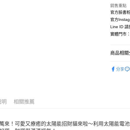
銷售重點
官方臉書
官方Instag
Line ID
實體門市：
商品相關分
依角色圖
分享
依角色圖
⛩️和風開
⛩️和風開
說明
相關推薦
萬來！可愛又療癒的太陽能招財貓來啦～利用太陽能電池