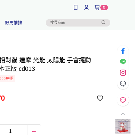
0
野馬推推
招財貓 達摩 光能 太陽能 手會擺動
本正版 cd013
999免運
70