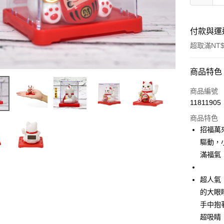
付款與運
超取滿NT$
付款方式
商品特色
信用卡一
商品編號
11811905
信用卡分
商品特色
3 期 
招福萬
合作金
驅動，
超商取貨
華南商
滿福氣
LINE Pay
上海商
國泰世
超人氣
Apple Pay
臺灣中
的大眼
匯豐（
街口支付
聯邦商
手中抱
元大商
悠遊付
超吸睛