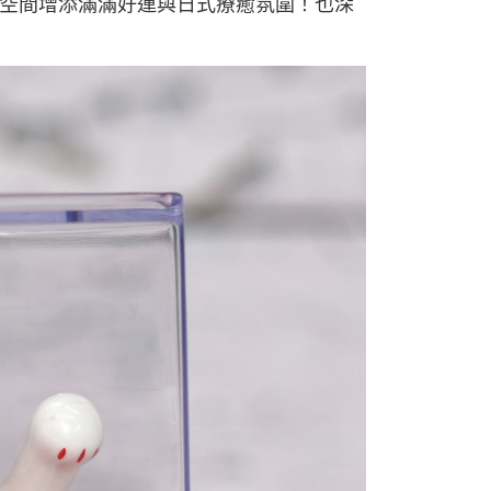
空間增添滿滿好運與日式療癒氛圍！也深