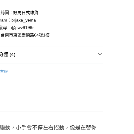
粉絲團：野馬日式雜貨
ram：brjaka_yema
 請搜尋：@pwv9196r
台南市東區崇德路64號1樓
類 (4)
案
❤金運招財貓
客服
案
❤開運祈願達摩不倒翁
運擺飾裝飾
達摩擺飾
運擺飾裝飾
招財貓擺飾
驅動，小手會不停左右招動，像是在替你