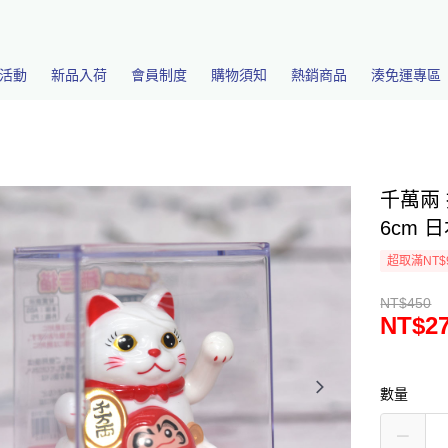
活動
新品入荷
會員制度
購物須知
熱銷商品
湊免運專區
千萬兩 
6cm 日
超取滿NT$
NT$450
NT$2
數量