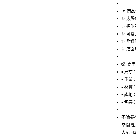
玉山商
台新國
Google Pa
📌 商
台灣樂
ATM付款
✨ 太
✨ 招
✨ 可
運送方式
✨ 附
✨ 店
全家取貨
每筆NT$6
📦 商
付款後全
▪ 尺寸：約
每筆NT$6
▪ 重量
▪ 材
7-11取貨
▪ 產地
每筆NT$6
▪ 包
付款後7-1
每筆NT$6
不論擺
空間增
宅配
人氣日本
每筆NT$1