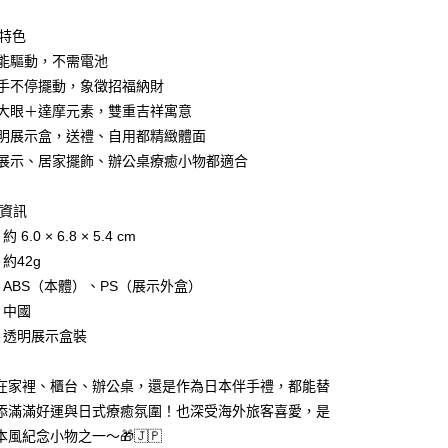
業銀行
星展（台灣）商業銀行
際商業銀行
中國信託商業銀行
y
品特色
天信用卡公司
陽能驅動，不需電池
財手不停擺動，象徵招福納財
愛大眼＋達摩元素，雙重吉祥寓意
透明展示盒，送禮、自用都精緻體面
面展示、居家擺飾、辦公桌療癒小物都適合
付款
5，滿NT$999(含以上)免運費
品資訊
家取貨
 6.0 × 6.8 × 5.4 cm
5，滿NT$999(含以上)免運費
：約42g
質：ABS（本體）、PS（展示外盒）
付款
：中國
5，滿NT$999(含以上)免運費
裝：透明展示盒裝
1取貨
5，滿NT$999(含以上)免運費
在家裡、櫃台、辦公桌，還是作為日本伴手禮，都能替
添滿滿好運與日式療癒氛圍！也深受海外旅客喜愛，是
風紀念小物之一～🎁🇯🇵
00，滿NT$999(含以上)免運費