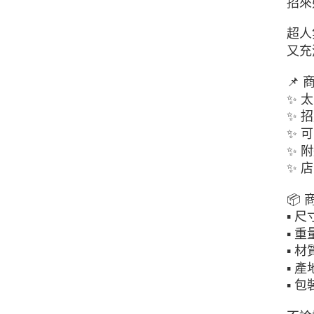
招來
超人
又充
📌
✨ 
✨ 
✨ 
✨ 
✨ 
📦
▪ 尺寸
▪ 重
▪ 
▪ 
▪ 