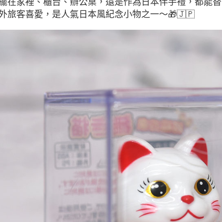
擺在家裡、櫃台、辦公桌，還是作為日本伴手禮，都能替
外旅客喜愛，是人氣日本風紀念小物之一～🎁🇯🇵