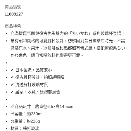
商品編號
信用卡分期付款
11808227
3 期 0 利率 每期
NT$99
21家銀行
商品特色
合作金庫商業銀行
第一商業銀行
超商取貨付款
充滿懷舊氛圍與復古色彩魅力的「ちいかわ」系列玻璃杯登場！
華南商業銀行
彰化商業銀行
帶有昭和風格的可愛腳杯設計，彷彿回到昔日喫茶店時光，不論
LINE Pay
上海商業儲蓄銀行
台北富邦商業銀行
國泰世華商業銀行
兆豐國際商業銀行
盛裝汽水、果汁、冰咖啡或甜點都超有儀式感。搭配療癒系ちい
Apple Pay
臺灣中小企業銀行
台中商業銀行
かわ角色，讓日常喝飲料也變得更可愛。
匯豐（台灣）商業銀行
華泰商業銀行
街口支付
聯邦商業銀行
遠東國際商業銀行
✔ 日本製造，品質安心
元大商業銀行
永豐商業銀行
悠遊付
✔ 復古腳杯設計，拍照超吸睛
玉山商業銀行
星展（台灣）商業銀行
✔ 清透蘇打玻璃材質
台新國際商業銀行
中國信託商業銀行
Google Pay
台灣樂天信用卡公司
✔ 居家、收藏、送禮都適合
ATM付款
📏商品尺寸：約直徑6.5×高14.5cm
運送方式
🥤容量：約280ml
全家取貨付款
⚖重量：約226g
每筆NT$65，滿NT$999(含以上)免運費
材質：蘇打玻璃