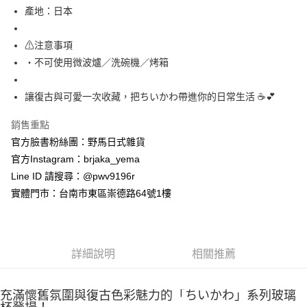
產地：日本
付款後全家取貨
每筆NT$65，滿NT$999(含以上)免運費
⚠注意事項
7-11取貨付款
・不可使用微波爐／洗碗機／烤箱
每筆NT$65，滿NT$999(含以上)免運費
讓復古與可愛一次收藏，把ちいかわ帶進你的日常生活 ☕💕
付款後7-11取貨
每筆NT$65，滿NT$999(含以上)免運費
銷售重點
官方臉書粉絲團：野馬日式雜貨
宅配
官方Instagram：brjaka_yema
每筆NT$100，滿NT$999(含以上)免運費
Line ID 請搜尋：@pwv9196r
實體門市：台南市東區崇德路64號1樓
詳細說明
相關推薦
充滿懷舊氛圍與復古色彩魅力的「ちいかわ」系列玻璃