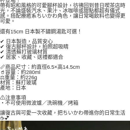
杯登場！
帶有昭和風格的可愛腳杯設計，彷彿回到昔日喫茶店時
光，不論盛裝汽水、果汁、冰咖啡或甜點都超有儀式
感。搭配療癒系ちいかわ角色，讓日常喝飲料也變得更
可愛。
還有15cm 日本製不鏽鋼湯匙可選！
✔ 日本製造，品質安心
✔ 復古腳杯設計，拍照超吸睛
✔ 清透蘇打玻璃材質
✔ 居家、收藏、送禮都適合
📏商品尺寸：約直徑6.5×高14.5cm
🥤容量：約280ml
⚖重量：約226g
材質：蘇打玻璃
產地：日本
⚠注意事項
・不可使用微波爐／洗碗機／烤箱
讓復古與可愛一次收藏，把ちいかわ帶進你的日常生活
☕💕