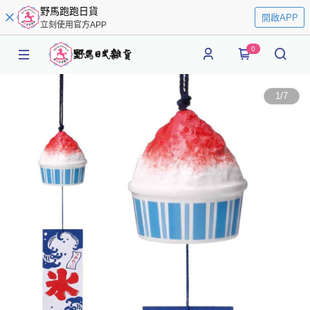
野馬跑跑日貨
開啟APP
立刻使用官方APP
0
1
/
7