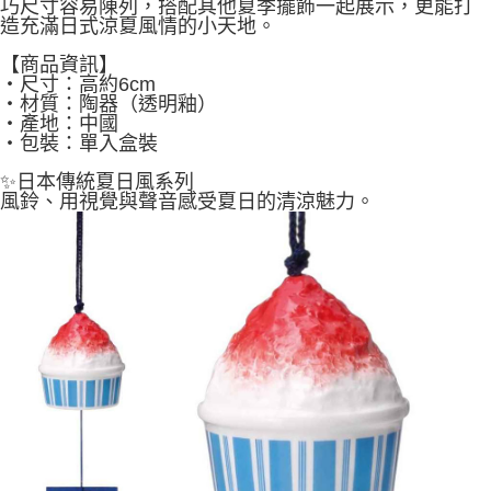
巧尺寸容易陳列，搭配其他夏季擺飾一起展示，更能打
造充滿日式涼夏風情的小天地。
【商品資訊】
・尺寸：高約6cm
・材質：陶器（透明釉）
・產地：中國
・包裝：單入盒裝
✨日本傳統夏日風系列
風鈴、用視覺與聲音感受夏日的清涼魅力。