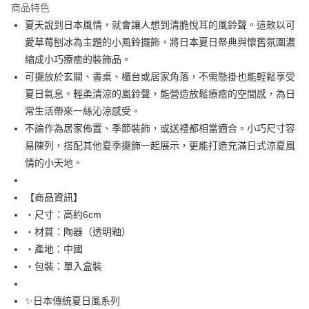
商品特色
合作金庫商業銀行
第一商業銀行
超商取貨付款
夏天說到日本風情，就會讓人想到清脆悅耳的風鈴聲。這款以可
華南商業銀行
彰化商業銀行
愛草莓刨冰為主題的小風鈴擺飾，將日本夏日祭典與懷舊氛圍濃
LINE Pay
上海商業儲蓄銀行
台北富邦商業銀行
國泰世華商業銀行
兆豐國際商業銀行
縮成小巧療癒的裝飾品。
Apple Pay
臺灣中小企業銀行
台中商業銀行
可擺放於玄關、書桌、櫃台或居家角落，不需懸掛也能輕鬆享受
匯豐（台灣）商業銀行
華泰商業銀行
夏日氣息。輕柔清涼的風鈴聲，能營造放鬆療癒的空間感，為日
街口支付
聯邦商業銀行
遠東國際商業銀行
常生活帶來一絲沁涼感受。
元大商業銀行
永豐商業銀行
悠遊付
不論作為居家佈置、季節裝飾，或送禮都相當適合。小巧尺寸容
玉山商業銀行
星展（台灣）商業銀行
易陳列，搭配其他夏季擺飾一起展示，更能打造充滿日式涼夏風
台新國際商業銀行
中國信託商業銀行
Google Pay
台灣樂天信用卡公司
情的小天地。
ATM付款
【商品資訊】
運送方式
・尺寸：高約6cm
全家取貨付款
・材質：陶器（透明釉）
每筆NT$65，滿NT$999(含以上)免運費
・產地：中國
・包裝：單入盒裝
付款後全家取貨
每筆NT$65，滿NT$999(含以上)免運費
✨日本傳統夏日風系列