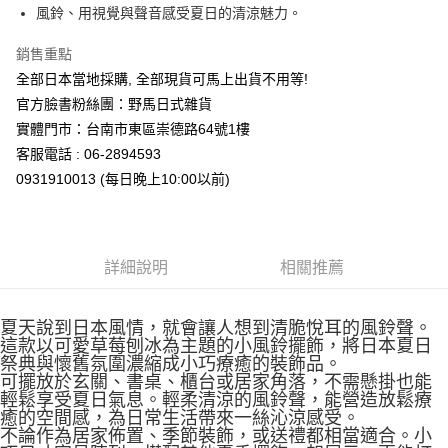
7-11取貨付款
風鈴、用視覺與聲音感受夏日的清涼魅力。
每筆NT$65，滿NT$999(含以上)免運費
銷售重點
付款後7-11取貨
全部日本當地採購, 全部現貨可馬上出貨不用等!
每筆NT$65，滿NT$999(含以上)免運費
官方臉書粉絲團：野馬日式雜貨
實體門市：台南市東區崇德路64號1樓
宅配
客服電話 : 06-2894593
每筆NT$100，滿NT$999(含以上)免運費
0931910013 (每日晚上10:00以前)
詳細說明
相關推薦
夏天說到日本風情，就會讓人想到清脆悅耳的風鈴聲。
這款以可愛草莓刨冰為主題的小風鈴擺飾，將日本夏日
祭典與懷舊氛圍濃縮成小巧療癒的裝飾品。
可擺放於玄關、書桌、櫃台或居家角落，不需懸掛也能
輕鬆享受夏日氣息。輕柔清涼的風鈴聲，能營造放鬆療
癒的空間感，為日常生活帶來一絲沁涼感受。
不論作為居家佈置、季節裝飾，或送禮都相當適合。小