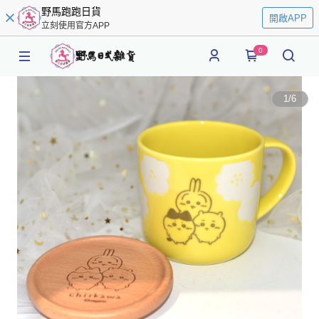
野馬跑跑日貨
開啟APP
立刻使用官方APP
0
1
/
6