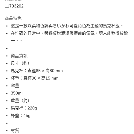
信用卡分期付款
11793202
3 期 0 利率 每期
NT$238
21家銀行
商品特色
合作金庫商業銀行
第一商業銀行
超商取貨付款
這是一款以柔和色調與ちいかわ可愛角色為主題的馬克杯組。
華南商業銀行
彰化商業銀行
在忙碌的日常中，替餐桌增添溫暖療癒的氣氛，讓人能稍微放鬆
LINE Pay
上海商業儲蓄銀行
台北富邦商業銀行
國泰世華商業銀行
兆豐國際商業銀行
一下。
Apple Pay
臺灣中小企業銀行
台中商業銀行
匯豐（台灣）商業銀行
華泰商業銀行
商品資訊
街口支付
聯邦商業銀行
遠東國際商業銀行
尺寸（約）
元大商業銀行
永豐商業銀行
悠遊付
馬克杯：直徑85 × 高80 mm
玉山商業銀行
星展（台灣）商業銀行
杯墊：直徑90 × 高15 mm
台新國際商業銀行
中國信託商業銀行
Google Pay
台灣樂天信用卡公司
容量
ATM付款
350ml
重量（約）
運送方式
馬克杯：220g
全家取貨付款
杯墊：45g
每筆NT$65，滿NT$999(含以上)免運費
材質
付款後全家取貨