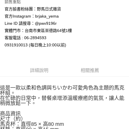
銷售重點
官方臉書粉絲團：野馬日式雜貨
官方Instagram：brjaka_yema
Line ID 請搜尋：@pwv9196r
實體門市：台南市東區崇德路64號1樓
客服電話 : 06-2894593
0931910013 (每日晚上10:00以前)
詳細說明
相關推薦
這是一款以柔和色調與ちいかわ可愛角色為主題的馬克
杯組。
在忙碌的日常中，替餐桌增添溫暖療癒的氣氛，讓人能
稍微放鬆一下。
商品資訊
尺寸（約）
馬克杯：直徑85 × 高80 mm