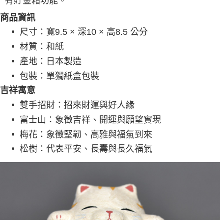
有貯金箱功能。
商品資訊
尺寸：寬9.5 × 深10 × 高8.5 公分
材質：和紙
產地：日本製造
包裝：單獨紙盒包裝
吉祥寓意
雙手招財：招來財運與好人緣
富士山：象徵吉祥、開運與願望實現
梅花：象徵堅韌、高雅與福氣到來
松樹：代表平安、長壽與長久福氣