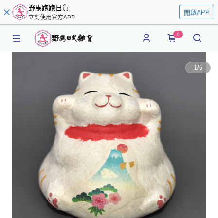
野馬跑跑日貨
開啟APP
立刻使用官方APP
0
1
/
5