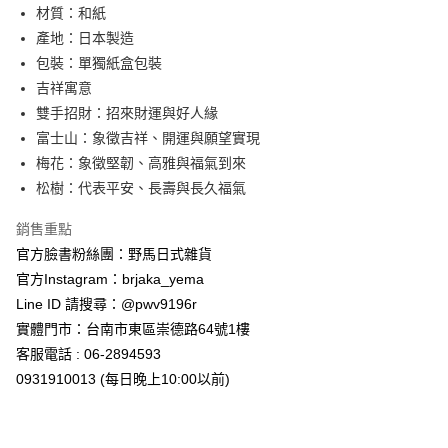
7-11取貨付款
材質：和紙
每筆NT$65，滿NT$999(含以上)免運費
產地：日本製造
包裝：單獨紙盒包裝
付款後7-11取貨
吉祥寓意
每筆NT$65，滿NT$999(含以上)免運費
雙手招財：招來財運與好人緣
富士山：象徵吉祥、開運與願望實現
宅配
梅花：象徵堅韌、高雅與福氣到來
每筆NT$100，滿NT$999(含以上)免運費
松樹：代表平安、長壽與長久福氣
銷售重點
官方臉書粉絲團：野馬日式雜貨
官方Instagram：brjaka_yema
Line ID 請搜尋：@pwv9196r
實體門市：台南市東區崇德路64號1樓
客服電話 : 06-2894593
0931910013 (每日晚上10:00以前)