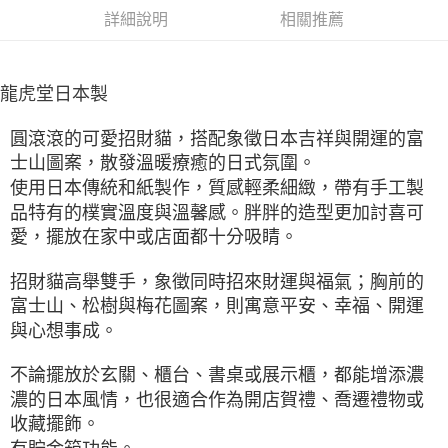
詳細說明
相關推薦
龍虎堂日本製
圓滾滾的可愛招財貓，搭配象徵日本吉祥與開運的富
士山圖案，散發溫暖療癒的日式氛圍。
使用日本傳統和紙製作，質感輕柔細緻，帶有手工製
品特有的樸實溫度與溫馨感。胖胖的造型更加討喜可
愛，擺放在家中或店面都十分吸睛。
招財貓高舉雙手，象徵同時招來財運與福氣；胸前的
富士山、松樹與梅花圖案，則寓意平安、幸福、開運
與心想事成。
不論擺放於玄關、櫃台、書桌或展示櫃，都能增添濃
濃的日本風情，也很適合作為開店賀禮、喬遷禮物或
收藏擺飾。