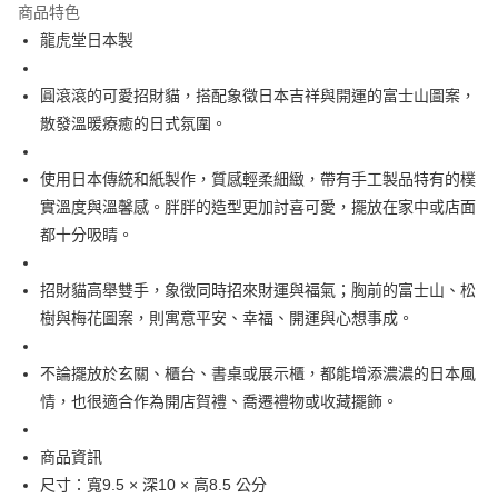
商品特色
合作金庫商業銀行
第一商業銀行
超商取貨付款
龍虎堂日本製
華南商業銀行
彰化商業銀行
LINE Pay
上海商業儲蓄銀行
台北富邦商業銀行
國泰世華商業銀行
兆豐國際商業銀行
圓滾滾的可愛招財貓，搭配象徵日本吉祥與開運的富士山圖案，
Apple Pay
臺灣中小企業銀行
台中商業銀行
散發溫暖療癒的日式氛圍。
匯豐（台灣）商業銀行
華泰商業銀行
街口支付
聯邦商業銀行
遠東國際商業銀行
使用日本傳統和紙製作，質感輕柔細緻，帶有手工製品特有的樸
元大商業銀行
永豐商業銀行
悠遊付
實溫度與溫馨感。胖胖的造型更加討喜可愛，擺放在家中或店面
玉山商業銀行
星展（台灣）商業銀行
都十分吸睛。
台新國際商業銀行
中國信託商業銀行
Google Pay
台灣樂天信用卡公司
ATM付款
招財貓高舉雙手，象徵同時招來財運與福氣；胸前的富士山、松
樹與梅花圖案，則寓意平安、幸福、開運與心想事成。
運送方式
全家取貨付款
不論擺放於玄關、櫃台、書桌或展示櫃，都能增添濃濃的日本風
每筆NT$65，滿NT$999(含以上)免運費
情，也很適合作為開店賀禮、喬遷禮物或收藏擺飾。
付款後全家取貨
商品資訊
每筆NT$65，滿NT$999(含以上)免運費
尺寸：寬9.5 × 深10 × 高8.5 公分