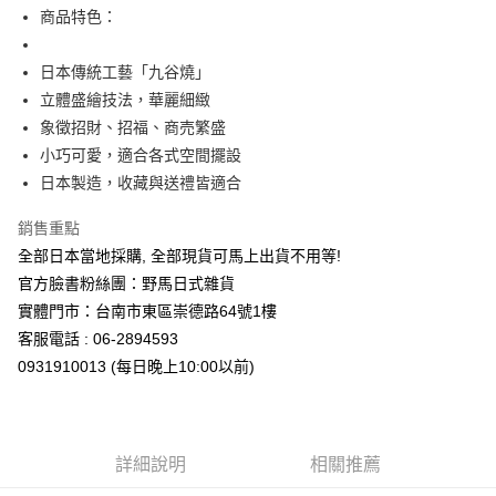
商品特色：
日本傳統工藝「九谷燒」
立體盛繪技法，華麗細緻
象徵招財、招福、商売繁盛
小巧可愛，適合各式空間擺設
日本製造，收藏與送禮皆適合
銷售重點
全部日本當地採購, 全部現貨可馬上出貨不用等!
官方臉書粉絲團：野馬日式雜貨
實體門市：台南市東區崇德路64號1樓
客服電話 : 06-2894593
0931910013 (每日晚上10:00以前)
詳細說明
相關推薦