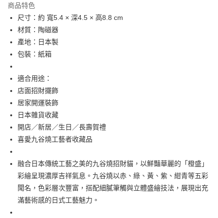
商品特色
合作金庫商業銀行
第一商業銀行
超商取貨付款
尺寸：約 寬5.4 × 深4.5 × 高8.8 cm
華南商業銀行
彰化商業銀行
材質：陶磁器
LINE Pay
上海商業儲蓄銀行
台北富邦商業銀行
國泰世華商業銀行
兆豐國際商業銀行
產地：日本製
Apple Pay
臺灣中小企業銀行
台中商業銀行
包裝：紙箱
匯豐（台灣）商業銀行
華泰商業銀行
街口支付
聯邦商業銀行
遠東國際商業銀行
適合用途：
元大商業銀行
永豐商業銀行
悠遊付
店面招財擺飾
玉山商業銀行
星展（台灣）商業銀行
居家開運裝飾
台新國際商業銀行
中國信託商業銀行
Google Pay
台灣樂天信用卡公司
日本雜貨收藏
ATM付款
開店／新居／生日／長壽賀禮
喜愛九谷燒工藝者收藏品
運送方式
全家取貨付款
融合日本傳統工藝之美的九谷燒招財貓，以鮮豔華麗的「橙盛」
每筆NT$65，滿NT$999(含以上)免運費
彩繪呈現濃厚吉祥氣息。九谷燒以赤、綠、黃、紫、紺青等五彩
聞名，色彩層次豐富，搭配細膩筆觸與立體盛繪技法，展現出充
付款後全家取貨
滿藝術感的日式工藝魅力。
每筆NT$65，滿NT$999(含以上)免運費