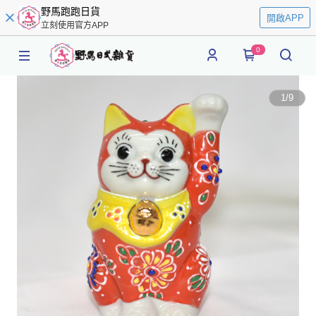
野馬跑跑日貨
開啟APP
立刻使用官方APP
0
1
/
9