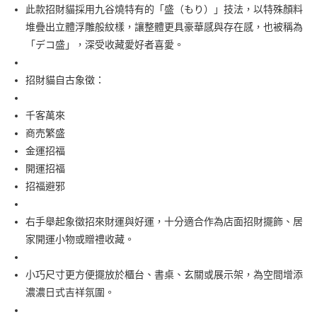
7-11取貨付款
此款招財貓採用九谷燒特有的「盛（もり）」技法，以特殊顏料
每筆NT$65，滿NT$999(含以上)免運費
堆疊出立體浮雕般紋樣，讓整體更具豪華感與存在感，也被稱為
「デコ盛」，深受收藏愛好者喜愛。
付款後7-11取貨
每筆NT$65，滿NT$999(含以上)免運費
招財貓自古象徵：
宅配
千客萬來
每筆NT$100，滿NT$999(含以上)免運費
商売繁盛
金運招福
開運招福
招福避邪
右手舉起象徵招來財運與好運，十分適合作為店面招財擺飾、居
家開運小物或贈禮收藏。
小巧尺寸更方便擺放於櫃台、書桌、玄關或展示架，為空間增添
濃濃日式吉祥氛圍。