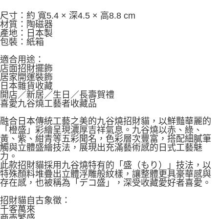
尺寸：約 寬5.4 × 深4.5 × 高8.8 cm
材質：陶磁器
產地：日本製
包裝：紙箱
適合用途：
店面招財擺飾
居家開運裝飾
日本雜貨收藏
開店／新居／生日／長壽賀禮
喜愛九谷燒工藝者收藏品
融合日本傳統工藝之美的九谷燒招財貓，以鮮豔華麗的
「橙盛」彩繪呈現濃厚吉祥氣息。九谷燒以赤、綠、
黃、紫、紺青等五彩聞名，色彩層次豐富，搭配細膩筆
觸與立體盛繪技法，展現出充滿藝術感的日式工藝魅
力。
此款招財貓採用九谷燒特有的「盛（もり）」技法，以
特殊顏料堆疊出立體浮雕般紋樣，讓整體更具豪華感與
存在感，也被稱為「デコ盛」，深受收藏愛好者喜愛。
招財貓自古象徵：
千客萬來
商売繁盛