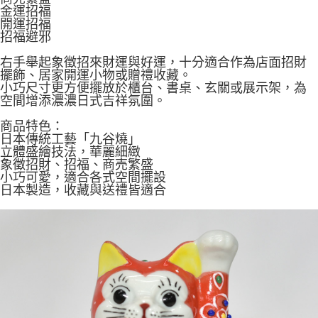
金運招福
開運招福
招福避邪
右手舉起象徵招來財運與好運，十分適合作為店面招財
擺飾、居家開運小物或贈禮收藏。
小巧尺寸更方便擺放於櫃台、書桌、玄關或展示架，為
空間增添濃濃日式吉祥氛圍。
商品特色：
日本傳統工藝「九谷燒」
立體盛繪技法，華麗細緻
象徵招財、招福、商売繁盛
小巧可愛，適合各式空間擺設
日本製造，收藏與送禮皆適合