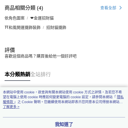
商品相關分類 (4)
查看全部
依角色圖案
❤金運招財貓
⛩️和風開運擺飾裝飾
招財貓擺飾
評價
喜歡這個商品嗎？購買後給他一個好評吧
本分類熱銷
全站排行
本網站中使用 cookie，欲查詢有關本網站使用 cookie 方式之詳情，及若您不希
熱門標籤
望在電腦上使用 cookie 時應如何變更電腦的 cookie 設定，請參閱本網站「
隱私
權條款
」之 Cookie 聲明。您繼續使用本網站即表示您同意本公司得按本網站使
用條款之 Cookie 聲明使用 cookie。
了解更多 >
我知道了