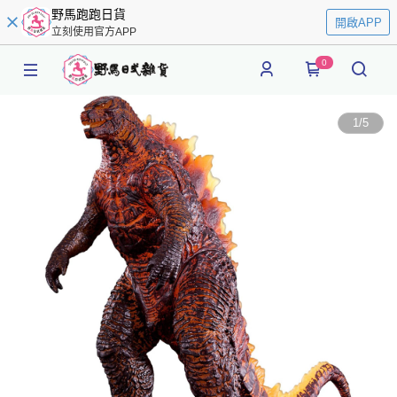
野馬跑跑日貨
開啟APP
立刻使用官方APP
0
1
/
5