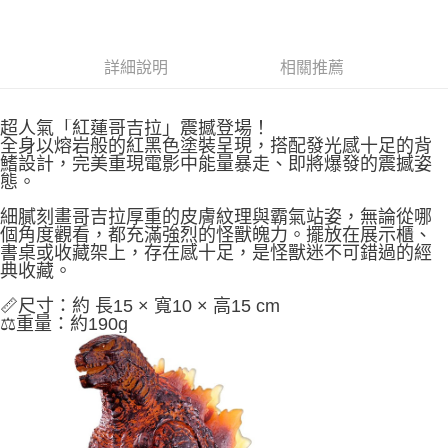
7-11取貨付款
每筆NT$65，滿NT$999(含以上)免運費
詳細說明
相關推薦
付款後7-11取貨
每筆NT$65，滿NT$999(含以上)免運費
超人氣「紅蓮哥吉拉」震撼登場！
宅配
全身以熔岩般的紅黑色塗裝呈現，搭配發光感十足的背
鰭設計，完美重現電影中能量暴走、即將爆發的震撼姿
每筆NT$100，滿NT$999(含以上)免運費
態。
細膩刻畫哥吉拉厚重的皮膚紋理與霸氣站姿，無論從哪
個角度觀看，都充滿強烈的怪獸魄力。擺放在展示櫃、
書桌或收藏架上，存在感十足，是怪獸迷不可錯過的經
典收藏。
📏尺寸：約 長15 × 寬10 × 高15 cm
⚖️重量：約190g