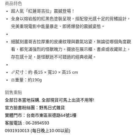
商品特色
合作金庫商業銀行
第一商業銀行
超商取貨付款
超人氣「紅蓮哥吉拉」震撼登場！
華南商業銀行
彰化商業銀行
全身以熔岩般的紅黑色塗裝呈現，搭配發光感十足的背鰭設計，
LINE Pay
上海商業儲蓄銀行
台北富邦商業銀行
國泰世華商業銀行
兆豐國際商業銀行
完美重現電影中能量暴走、即將爆發的震撼姿態。
Apple Pay
臺灣中小企業銀行
台中商業銀行
匯豐（台灣）商業銀行
華泰商業銀行
細膩刻畫哥吉拉厚重的皮膚紋理與霸氣站姿，無論從哪個角度觀
街口支付
聯邦商業銀行
遠東國際商業銀行
看，都充滿強烈的怪獸魄力。擺放在展示櫃、書桌或收藏架上，
元大商業銀行
永豐商業銀行
悠遊付
存在感十足，是怪獸迷不可錯過的經典收藏。
玉山商業銀行
星展（台灣）商業銀行
台新國際商業銀行
中國信託商業銀行
Google Pay
台灣樂天信用卡公司
📏尺寸：約 長15 × 寬10 × 高15 cm
ATM付款
⚖️重量：約190g
運送方式
銷售重點
全部日本當地採購, 全部現貨可馬上出貨不用等!
全家取貨付款
官方臉書粉絲團：野馬日式雜貨
每筆NT$65，滿NT$999(含以上)免運費
實體門市：台南市東區崇德路64號1樓
付款後全家取貨
客服電話 : 06-2894593
每筆NT$65，滿NT$999(含以上)免運費
0931910013 (每日晚上10:00以前)