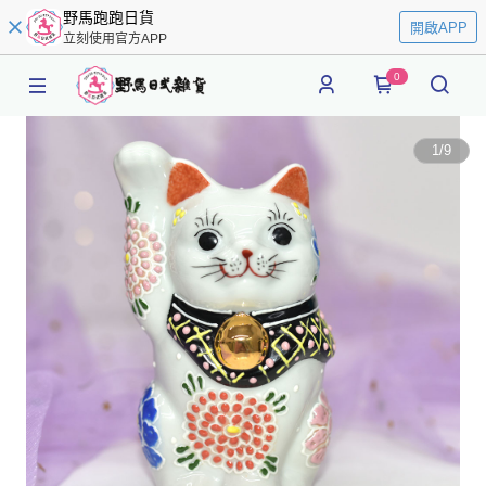
野馬跑跑日貨
開啟APP
立刻使用官方APP
0
1
/
9