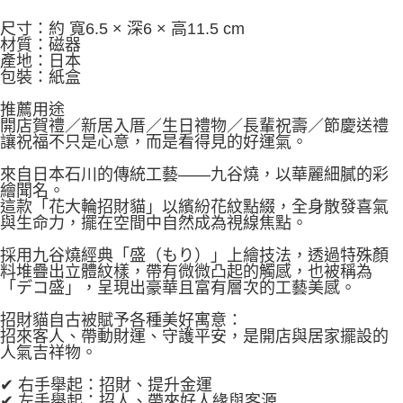
尺寸：約 寬6.5 × 深6 × 高11.5 cm
材質：磁器
產地：日本
包裝：紙盒
推薦用途
開店賀禮／新居入厝／生日禮物／長輩祝壽／節慶送禮
讓祝福不只是心意，而是看得見的好運氣。
來自日本石川的傳統工藝——九谷燒，以華麗細膩的彩
繪聞名。
這款「花大輪招財貓」以繽紛花紋點綴，全身散發喜氣
與生命力，擺在空間中自然成為視線焦點。
採用九谷燒經典「盛（もり）」上繪技法，透過特殊顏
料堆疊出立體紋樣，帶有微微凸起的觸感，也被稱為
「デコ盛」，呈現出豪華且富有層次的工藝美感。
招財貓自古被賦予各種美好寓意：
招來客人、帶動財運、守護平安，是開店與居家擺設的
人氣吉祥物。
✔ 右手舉起：招財、提升金運
✔ 左手舉起：招人、帶來好人緣與客源