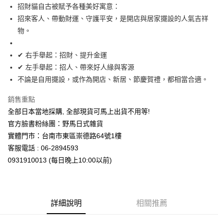
7-11取貨付款
招財貓自古被賦予各種美好寓意：
每筆NT$65，滿NT$999(含以上)免運費
招來客人、帶動財運、守護平安，是開店與居家擺設的人氣吉祥
物。
付款後7-11取貨
每筆NT$65，滿NT$999(含以上)免運費
✔ 右手舉起：招財、提升金運
✔ 左手舉起：招人、帶來好人緣與客源
宅配
不論是自用擺設，或作為開店、新居、節慶賀禮，都相當合適。
每筆NT$100，滿NT$999(含以上)免運費
銷售重點
全部日本當地採購, 全部現貨可馬上出貨不用等!
官方臉書粉絲團：野馬日式雜貨
實體門市：台南市東區崇德路64號1樓
客服電話 : 06-2894593
0931910013 (每日晚上10:00以前)
詳細說明
相關推薦