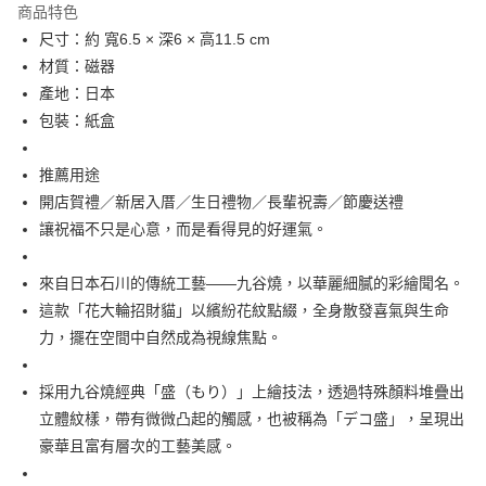
商品特色
合作金庫商業銀行
第一商業銀行
超商取貨付款
尺寸：約 寬6.5 × 深6 × 高11.5 cm
華南商業銀行
彰化商業銀行
材質：磁器
LINE Pay
上海商業儲蓄銀行
台北富邦商業銀行
國泰世華商業銀行
兆豐國際商業銀行
產地：日本
Apple Pay
臺灣中小企業銀行
台中商業銀行
包裝：紙盒
匯豐（台灣）商業銀行
華泰商業銀行
街口支付
聯邦商業銀行
遠東國際商業銀行
推薦用途
元大商業銀行
永豐商業銀行
悠遊付
開店賀禮／新居入厝／生日禮物／長輩祝壽／節慶送禮
玉山商業銀行
星展（台灣）商業銀行
讓祝福不只是心意，而是看得見的好運氣。
台新國際商業銀行
中國信託商業銀行
Google Pay
台灣樂天信用卡公司
ATM付款
來自日本石川的傳統工藝——九谷燒，以華麗細膩的彩繪聞名。
這款「花大輪招財貓」以繽紛花紋點綴，全身散發喜氣與生命
運送方式
力，擺在空間中自然成為視線焦點。
全家取貨付款
每筆NT$65，滿NT$999(含以上)免運費
採用九谷燒經典「盛（もり）」上繪技法，透過特殊顏料堆疊出
立體紋樣，帶有微微凸起的觸感，也被稱為「デコ盛」，呈現出
付款後全家取貨
豪華且富有層次的工藝美感。
每筆NT$65，滿NT$999(含以上)免運費