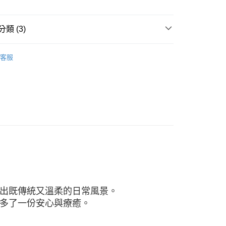
類 (3)
案
❤萌萌柴犬
客服
風．掛軸．門簾
專區
出既傳統又溫柔的日常風景。
多了一份安心與療癒。