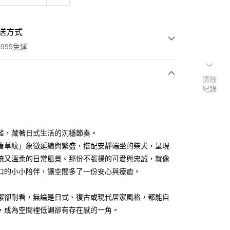
送方式
999免運
清除
紀錄
次付款
期付款
0 利率 每期
NT$173
21家銀行
藍，藏著日式生活的沉穩節奏。
庫商業銀行
第一商業銀行
唐草紋」象徵延續與繁盛，搭配安靜端坐的柴犬，呈現
付款
業銀行
彰化商業銀行
統又溫柔的日常風景。那份不張揚的可愛與忠誠，就像
業儲蓄銀行
台北富邦商業銀行
口的小小陪伴，讓空間多了一份安心與療癒。
華商業銀行
兆豐國際商業銀行
小企業銀行
台中商業銀行
潔卻耐看，無論是日式、復古或現代居家風格，都能自
台灣）商業銀行
華泰商業銀行
業銀行
遠東國際商業銀行
，成為空間裡低調卻有存在感的一角。
業銀行
永豐商業銀行