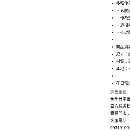
玉山商
多種使
台新國
Google Pa
・玄關
台灣樂
ATM付款
・作為
・遮擋
・掛於
運送方式
商品資
全家取貨
尺寸：約
每筆NT$6
材質：
付款後全
產地：
每筆NT$6
在日常
7-11取貨
每筆NT$6
銷售重點
全部日本當
付款後7-1
官方臉書
每筆NT$6
實體門市：
客服電話 : 
宅配
0931910
每筆NT$1