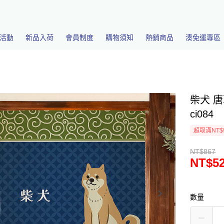
活動
新品入荷
會員制度
購物須知
熱銷商品
湊免運專區
柴犬 唐
ci084
超取滿NT$
NT$867
NT$5
數量