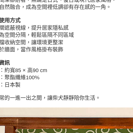
自然融合，成為空間裡低調卻有存在感的一角。
使用方式
關遮蔽視線，提升居家隱私感
為空間分隔，輕鬆區隔不同區域
擋收納空間，讓環境更整潔
於牆面，當作風格掛布裝飾
資訊
約寬85 × 高90 cm
：聚酯纖維100%
：日本製
常的一進一出之間，讓柴犬靜靜陪你生活。