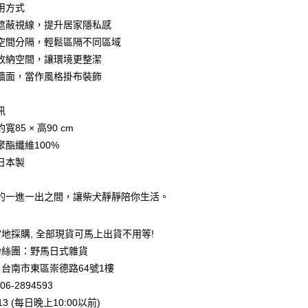
業銀行
星展（台灣）商業銀行
用方式
際商業銀行
中國信託商業銀行
y
遮蔽視線，提升居家隱私感
天信用卡公司
空間分隔，輕鬆區隔不同區域
收納空間，讓環境更整潔
牆面，當作風格掛布裝飾
訊
付款
寬85 × 高90 cm
5，滿NT$999(含以上)免運費
聚酯纖維100%
家取貨
日本製
5，滿NT$999(含以上)免運費
的一進一出之間，讓柴犬靜靜陪你生活。
付款
5，滿NT$999(含以上)免運費
地採購, 全部現貨可馬上出貨不用等!
1取貨
粉絲團：野馬日式雜貨
5，滿NT$999(含以上)免運費
台南市東區崇德路64號1樓
06-2894593
013 (每日晚上10:00以前)
00，滿NT$999(含以上)免運費