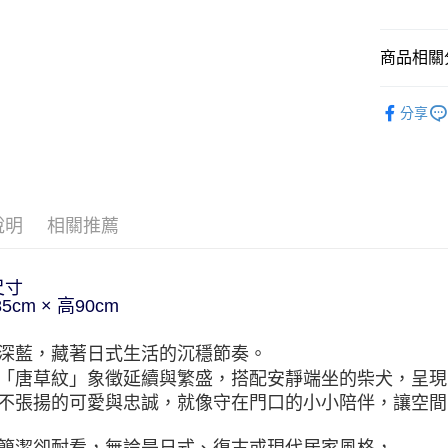
商品相關分
依角色圖
分享
手拭．屏
🎌日本製
說明
相關推薦
尺寸
5cm × 高90cm
深藍，藏著日式生活的沉穩節奏。
「唐草紋」象徵延續與繁盛，搭配安靜端坐的柴犬，呈現
不張揚的可愛與忠誠，就像守在門口的小小陪伴，讓空間
簡潔卻耐看，無論是日式、復古或現代居家風格，