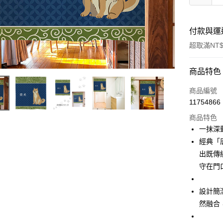
付款與運
超取滿NT$
付款方式
商品特色
信用卡一
商品編號
11754866
信用卡分
商品特色
3 期 
一抹深
合作金
經典「
超商取貨
華南商
出既傳
LINE Pay
上海商
守在門
國泰世
Apple Pay
臺灣中
設計簡
匯豐（
街口支付
聯邦商
然融合
元大商
悠遊付