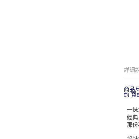
詳細
商品
約 寬8
一抹
經典
那份
設計