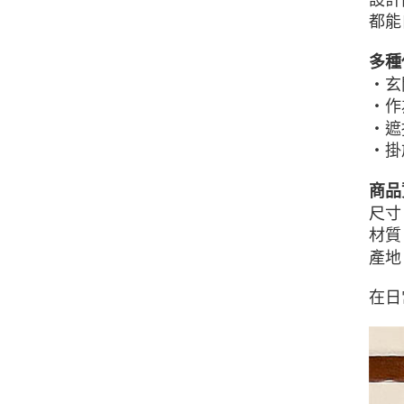
都能
多種
・玄
・作
・遮
・掛
商品
尺寸：
材質
產地
在日