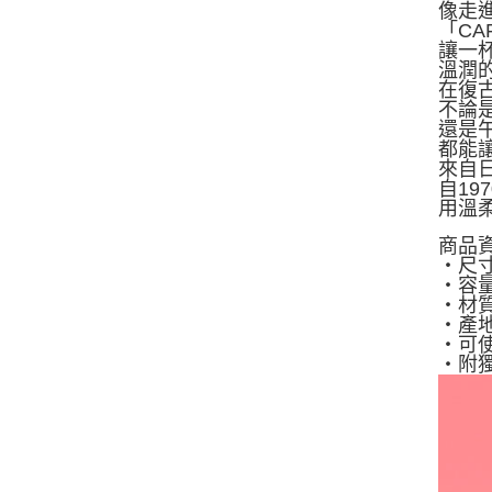
像走
「C
讓一
溫潤
在復
不論
還是
都能
來自日本
自19
用溫
商品
・尺寸：
・容量
・材質
・產
・可
・附