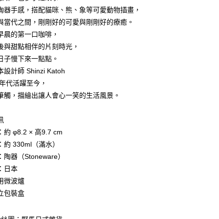
小企業銀行
台中商業銀行
陶器手感，搭配貓咪、熊、象等可愛動物插畫，
台灣）商業銀行
華泰商業銀行
業銀行
遠東國際商業銀行
與當代之間，剛剛好的可愛與剛剛好的療癒。
業銀行
永豐商業銀行
早晨的第一口咖啡，
業銀行
星展（台灣）商業銀行
後與甜點相伴的片刻時光，
際商業銀行
中國信託商業銀行
y
日子慢下來一點點。
天信用卡公司
計師 Shinzi Katoh
70年代活躍至今，
筆觸，描繪出讓人會心一笑的生活風景。
訊
付款
 φ8.2 × 高9.7 cm
5，滿NT$999(含以上)免運費
約 330ml（滿水）
家取貨
陶器（Stoneware）
5，滿NT$999(含以上)免運費
：日本
用微波爐
付款
立包裝盒
5，滿NT$999(含以上)免運費
1取貨