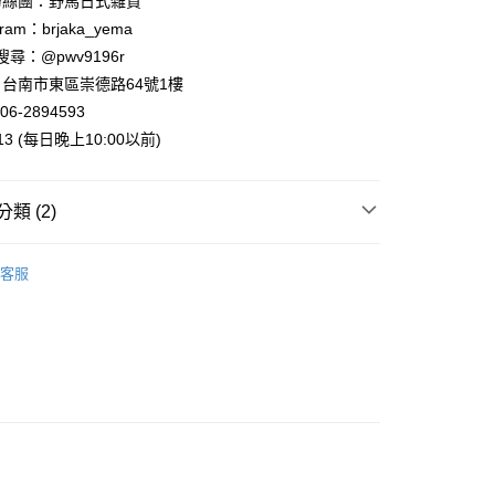
粉絲團：野馬日式雜貨
5，滿NT$999(含以上)免運費
ram：brjaka_yema
 請搜尋：@pwv9196r
台南市東區崇德路64號1樓
00，滿NT$999(含以上)免運費
06-2894593
013 (每日晚上10:00以前)
類 (2)
專區
客服
．酒杯．茶杯
馬克杯