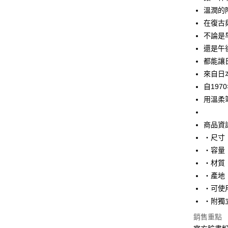
臺灣中
溫潤的
匯豐（
街口支付
聯邦商
在復古
元大商
悠遊付
不論是
玉山商
還是午
台新國
Google Pa
都能讓
台灣樂
ATM付款
來自日本設
自19
用溫柔
運送方式
商品資
全家取貨
・尺寸：約
每筆NT$6
・容量：
付款後全
・材質：
每筆NT$6
・產地
・可使
7-11取貨
・附獨
每筆NT$6
銷售重點
付款後7-1