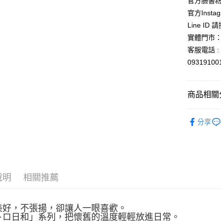
官方臉書
每筆NT$6
官方Instag
Line ID
宅配
實體門市：
每筆NT$1
客服電話 : 
0931910
商品相關分
🎌日本製
分享
🍵馬克杯
說明
相關推薦
美好，不張揚，卻讓人一眼喜歡。
トロ日和」系列，把懷舊的溫度輕輕放進日常。