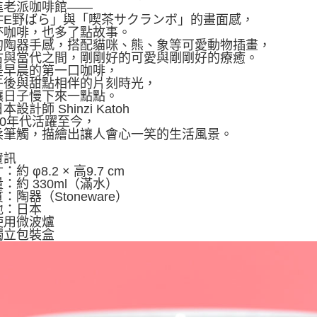
進老派咖啡館——
AFE野ばら」與「喫茶サクランボ」的畫面感，
杯咖啡，也多了點故事。
的陶器手感，搭配貓咪、熊、象等可愛動物插畫，
古與當代之間，剛剛好的可愛與剛剛好的療癒。
是早晨的第一口咖啡，
午後與甜點相伴的片刻時光，
讓日子慢下來一點點。
設計師 Shinzi Katoh
70年代活躍至今，
柔筆觸，描繪出讓人會心一笑的生活風景。
資訊
約 φ8.2 × 高9.7 cm
：約 330ml（滿水）
：陶器（Stoneware）
地：日本
使用微波爐
獨立包裝盒