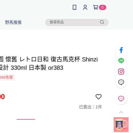
0
野馬推推
 懷舊 レトロ日和 復古馬克杯 Shinzi
 設計 330ml 日本製 or383
999免運
90
已賣出：1件