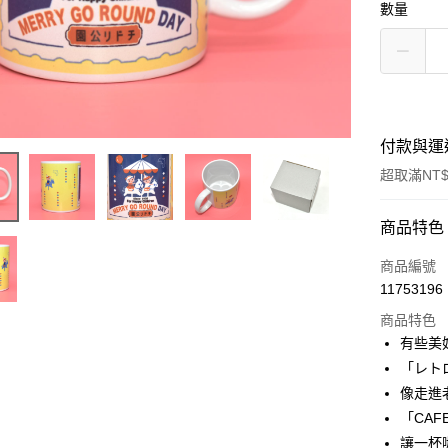
數量
付款與運
超取滿NT$
付款方式
商品特色
信用卡一
商品編號
11753196
信用卡分
商品特色
3 期 
有些美
合作金
「レト
超商取貨
華南商
像走進
LINE Pay
上海商
「CA
國泰世
讓一杯
Apple Pay