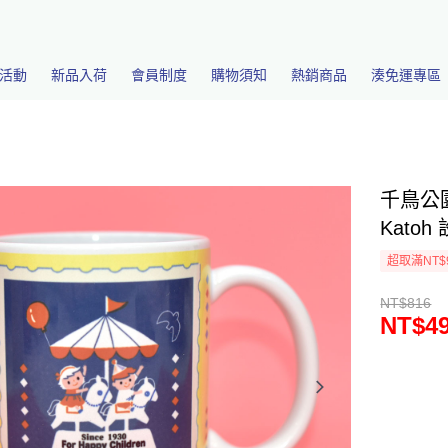
活動
新品入荷
會員制度
購物須知
熱銷商品
湊免運專區
千鳥公園
Katoh
超取滿NT$
NT$816
NT$4