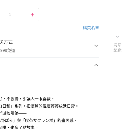
購買名單
送方式
清除
紀錄
999免運
次付款
期付款
0 利率 每期
NT$163
21家銀行
好，不張揚，卻讓人一眼喜歡。
庫商業銀行
第一商業銀行
ロ日和」系列，把懷舊的溫度輕輕放進日常。
付款
業銀行
彰化商業銀行
老派咖啡館——
業儲蓄銀行
台北富邦商業銀行
FE野ばら」與「喫茶サクランボ」的畫面感，
華商業銀行
兆豐國際商業銀行
咖啡，也多了點故事。