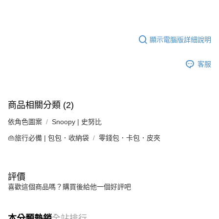
顯示電腦版詳細說明
客服
商品相關分類 (2)
依角色圖案
Snoopy | 史努比
👜旅行必備 | 包包．收納袋
零錢包．卡包．皮夾
評價
喜歡這個商品嗎？購買後給他一個好評吧
本分類熱銷
全站排行