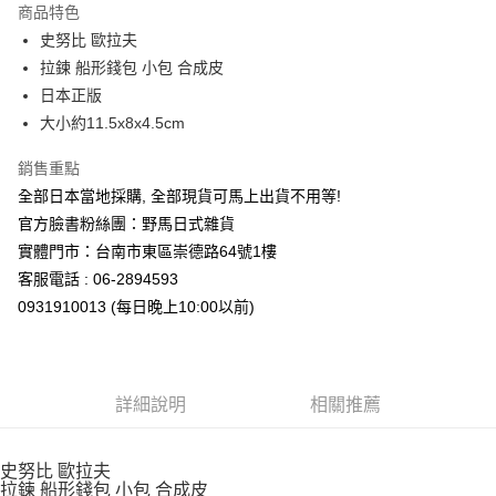
商品特色
合作金庫商業銀行
第一商業銀行
超商取貨付款
史努比 歐拉夫
華南商業銀行
彰化商業銀行
拉鍊 船形錢包 小包 合成皮
LINE Pay
上海商業儲蓄銀行
台北富邦商業銀行
國泰世華商業銀行
兆豐國際商業銀行
日本正版
Apple Pay
臺灣中小企業銀行
台中商業銀行
大小約11.5x8x4.5cm
匯豐（台灣）商業銀行
華泰商業銀行
街口支付
聯邦商業銀行
遠東國際商業銀行
銷售重點
元大商業銀行
永豐商業銀行
悠遊付
全部日本當地採購, 全部現貨可馬上出貨不用等!
玉山商業銀行
星展（台灣）商業銀行
官方臉書粉絲團：野馬日式雜貨
台新國際商業銀行
中國信託商業銀行
Google Pay
實體門市：台南市東區崇德路64號1樓
台灣樂天信用卡公司
ATM付款
客服電話 : 06-2894593
0931910013 (每日晚上10:00以前)
運送方式
全家取貨付款
每筆NT$65，滿NT$999(含以上)免運費
詳細說明
相關推薦
付款後全家取貨
每筆NT$65，滿NT$999(含以上)免運費
史努比 歐拉夫
拉鍊 船形錢包 小包 合成皮