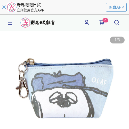
野馬跑跑日貨
開啟APP
立刻使用官方APP
0
1
/
3