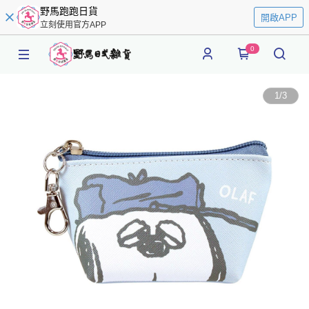
野馬跑跑日貨
開啟APP
立刻使用官方APP
0
1
/
3