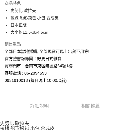
商品特色
合作金庫商業銀行
第一商業銀行
超商取貨付款
史努比 歐拉夫
華南商業銀行
彰化商業銀行
拉鍊 船形錢包 小包 合成皮
LINE Pay
上海商業儲蓄銀行
台北富邦商業銀行
國泰世華商業銀行
兆豐國際商業銀行
日本正版
Apple Pay
臺灣中小企業銀行
台中商業銀行
大小約11.5x8x4.5cm
匯豐（台灣）商業銀行
華泰商業銀行
街口支付
聯邦商業銀行
遠東國際商業銀行
銷售重點
元大商業銀行
永豐商業銀行
悠遊付
全部日本當地採購, 全部現貨可馬上出貨不用等!
玉山商業銀行
星展（台灣）商業銀行
官方臉書粉絲團：野馬日式雜貨
台新國際商業銀行
中國信託商業銀行
Google Pay
實體門市：台南市東區崇德路64號1樓
台灣樂天信用卡公司
ATM付款
客服電話 : 06-2894593
0931910013 (每日晚上10:00以前)
運送方式
全家取貨付款
每筆NT$65，滿NT$999(含以上)免運費
詳細說明
相關推薦
付款後全家取貨
每筆NT$65，滿NT$999(含以上)免運費
史努比 歐拉夫
拉鍊 船形錢包 小包 合成皮