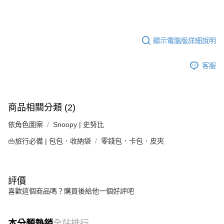
顯示電腦版詳細說明
客服
商品相關分類 (2)
依角色圖案
Snoopy | 史努比
👜旅行必備 | 包包．收納袋
零錢包．卡包．皮夾
評價
喜歡這個商品嗎？購買後給他一個好評吧
本分類熱銷
全站排行