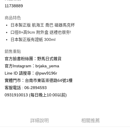
信用卡分期付款
11738889
3 期 0 利率 每期
NT$140
21家銀行
商品特色
合作金庫商業銀行
第一商業銀行
超商取貨付款
日本製正版 航海王 喬巴 磁器馬克杯
華南商業銀行
彰化商業銀行
口徑8×高9cm 附外盒 送禮也很夯!
LINE Pay
上海商業儲蓄銀行
台北富邦商業銀行
國泰世華商業銀行
兆豐國際商業銀行
日本製正版有證紙 300ml
Apple Pay
臺灣中小企業銀行
台中商業銀行
銷售重點
匯豐（台灣）商業銀行
華泰商業銀行
街口支付
聯邦商業銀行
遠東國際商業銀行
官方臉書粉絲團：野馬日式雜貨
元大商業銀行
永豐商業銀行
悠遊付
官方Instagram：brjaka_yema
玉山商業銀行
星展（台灣）商業銀行
Line ID 請搜尋：@pwv9196r
台新國際商業銀行
中國信託商業銀行
Google Pay
實體門市：台南市東區崇德路64號1樓
台灣樂天信用卡公司
ATM付款
客服電話 : 06-2894593
0931910013 (每日晚上10:00以前)
運送方式
全家取貨付款
每筆NT$65，滿NT$999(含以上)免運費
詳細說明
相關推薦
付款後全家取貨