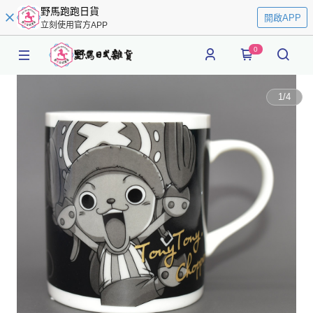
野馬跑跑日貨
開啟APP
立刻使用官方APP
0
1
/
4