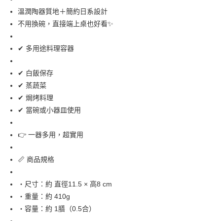
溫潤陶器質地＋簡約日系設計
不用換碗，直接端上桌也好看✨
✔ 多用途料理容器
✔ 白飯保存
✔ 蒸蔬菜
✔ 焗烤料理
✔ 當碗或小器皿使用
👉 一器多用，超實用
📏 商品規格
・尺寸：約 直徑11.5 × 高8 cm
・重量：約 410g
・容量：約 1膳（0.5合）