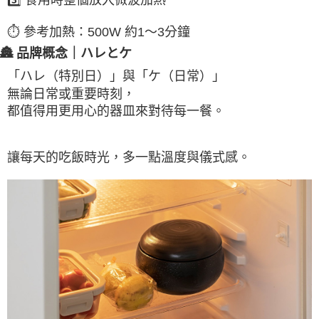
⏱ 參考加熱：500W 約1～3分鐘
🏯 品牌概念｜ハレとケ
「ハレ（特別日）」與「ケ（日常）」
無論日常或重要時刻，
都值得用更用心的器皿來對待每一餐。
讓每天的吃飯時光，多一點溫度與儀式感。