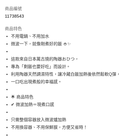
信用卡一次付款
商品編號
信用卡分期付款
11738543
3 期 0 利率 每期
NT$366
21家銀行
商品特色
合作金庫商業銀行
第一商業銀行
超商取貨付款
不用電鍋、不用加水
華南商業銀行
彰化商業銀行
微波一下，就像剛煮好的飯 🍚✨
LINE Pay
上海商業儲蓄銀行
台北富邦商業銀行
國泰世華商業銀行
兆豐國際商業銀行
Apple Pay
臺灣中小企業銀行
台中商業銀行
這款來自日本萬古燒的陶器おひつ，
匯豐（台灣）商業銀行
華泰商業銀行
專為「剩飯也要好吃」而設計。
街口支付
聯邦商業銀行
遠東國際商業銀行
利用陶器天然調濕特性，讓冷藏白飯加熱後依然鬆軟Q彈，
元大商業銀行
永豐商業銀行
悠遊付
一口吃出現煮般的幸福感。
玉山商業銀行
星展（台灣）商業銀行
台新國際商業銀行
中國信託商業銀行
Google Pay
台灣樂天信用卡公司
🌟 商品特色
ATM付款
✔ 微波加熱＝現煮口感
運送方式
只需整個容器放入微波爐加熱
全家取貨付款
不用換容器、不用保鮮膜，方便又省時！
每筆NT$65，滿NT$999(含以上)免運費