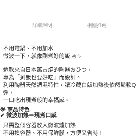
詳細說明
相關推薦
不用電鍋、不用加水
微波一下，就像剛煮好的飯 🍚✨
這款來自日本萬古燒的陶器おひつ，
專為「剩飯也要好吃」而設計。
利用陶器天然調濕特性，讓冷藏白飯加熱後依然鬆軟Q
彈，
一口吃出現煮般的幸福感。
🌟 商品特色
✔ 微波加熱＝現煮口感
只需整個容器放入微波爐加熱
不用換容器、不用保鮮膜，方便又省時！