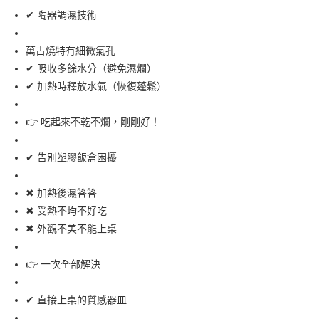
✔ 陶器調濕技術
付款後全家取貨
每筆NT$65，滿NT$999(含以上)免運費
萬古燒特有細微氣孔
7-11取貨付款
✔ 吸收多餘水分（避免濕爛）
每筆NT$65，滿NT$999(含以上)免運費
✔ 加熱時釋放水氣（恢復蓬鬆）
付款後7-11取貨
👉 吃起來不乾不爛，剛剛好！
每筆NT$65，滿NT$999(含以上)免運費
✔ 告別塑膠飯盒困擾
宅配
每筆NT$100，滿NT$999(含以上)免運費
✖ 加熱後濕答答
✖ 受熱不均不好吃
✖ 外觀不美不能上桌
👉 一次全部解決
✔ 直接上桌的質感器皿