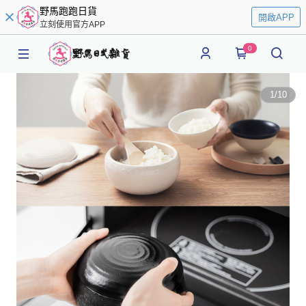
野馬跑跑日貨
開啟APP
立刻使用官方APP
0
1
/
10