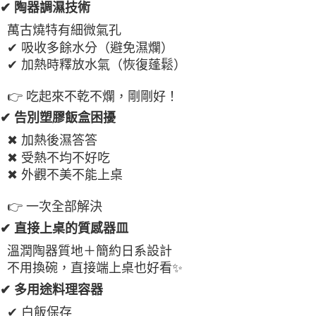
✔ 陶器調濕技術
萬古燒特有細微氣孔
✔ 吸收多餘水分（避免濕爛）
✔ 加熱時釋放水氣（恢復蓬鬆）
👉 吃起來不乾不爛，剛剛好！
✔ 告別塑膠飯盒困擾
✖ 加熱後濕答答
✖ 受熱不均不好吃
✖ 外觀不美不能上桌
👉 一次全部解決
✔ 直接上桌的質感器皿
溫潤陶器質地＋簡約日系設計
不用換碗，直接端上桌也好看✨
✔ 多用途料理容器
✔ 白飯保存