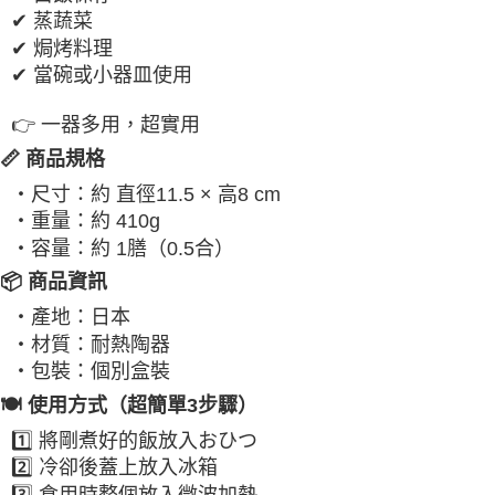
✔ 蒸蔬菜
✔ 焗烤料理
✔ 當碗或小器皿使用
👉 一器多用，超實用
📏 商品規格
・尺寸：約 直徑11.5 × 高8 cm
・重量：約 410g
・容量：約 1膳（0.5合）
📦 商品資訊
・產地：日本
・材質：耐熱陶器
・包裝：個別盒裝
🍽 使用方式（超簡單3步驟）
1️⃣ 將剛煮好的飯放入おひつ
2️⃣ 冷卻後蓋上放入冰箱
3️⃣ 食用時整個放入微波加熱