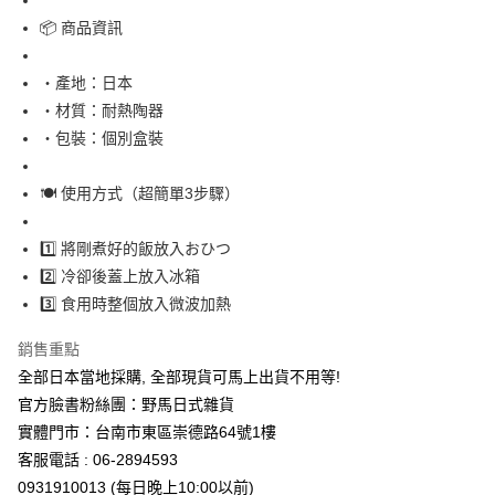
📦 商品資訊
・產地：日本
・材質：耐熱陶器
・包裝：個別盒裝
🍽 使用方式（超簡單3步驟）
1️⃣ 將剛煮好的飯放入おひつ
2️⃣ 冷卻後蓋上放入冰箱
3️⃣ 食用時整個放入微波加熱
銷售重點
全部日本當地採購, 全部現貨可馬上出貨不用等!
官方臉書粉絲團：野馬日式雜貨
實體門市：台南市東區崇德路64號1樓
客服電話 : 06-2894593
0931910013 (每日晚上10:00以前)