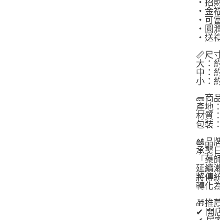
・招財
・金
・可
・圓
・送
📏尺
大：約
中：約 
小：約
🧱商
產地
材質
包裝
🎎品
承襲
「藥
延續
將傳
轉化
🎁推
✔ 