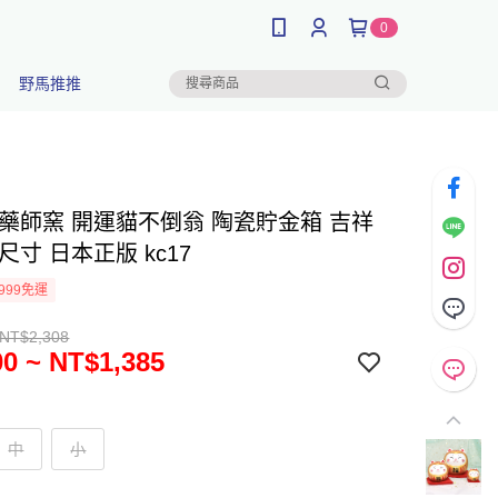
0
野馬推推
 藥師窯 開運貓不倒翁 陶瓷貯金箱 吉祥
尺寸 日本正版 kc17
999免運
 NT$2,308
0 ~ NT$1,385
中
小