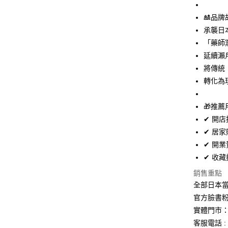
每筆NT$6
🎎品
宅配
承襲日
每筆NT$1
「藥師
延續瀨
將傳統
轉化為
🎁推薦
✔ 開
✔ 居
✔ 開
✔ 收
銷售重點
全部日本當
官方臉書
實體門市：
客服電話 : 