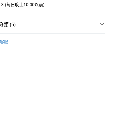
013 (每日晚上10:00以前)
類 (5)
案
❤金運招財貓
客服
案
❤開運祈願達摩不倒翁
運擺飾裝飾
達摩擺飾
運擺飾裝飾
招財貓擺飾
列
日本藥師窯擺飾