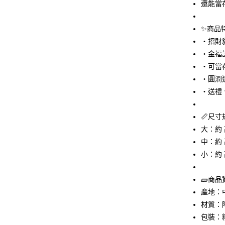
還能當
匯豐（
街口支付
聯邦商
元大商
悠遊付
✨商品
玉山商
・招財
台新國
Google Pa
・金福
台灣樂
ATM付款
・可當
・圓潤
・送禮
運送方式
📏尺寸
全家取貨
大：約 
每筆NT$6
中：約 高
付款後全
小：約 
每筆NT$6
🧱商品
7-11取貨
產地：
每筆NT$6
材質：
付款後7-1
包裝：