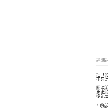
詳細
把「
不只
圓滾
象徵
還能
✨商