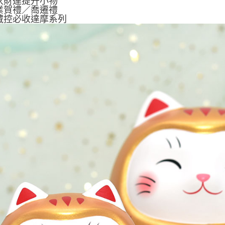
居家財運提升小物
開業賀禮／喬遷禮
收藏控必收達摩系列