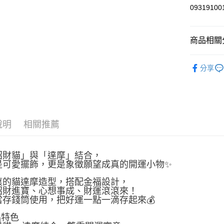
0931910
商品相關分
依角色圖
分享
依角色圖
⛩️和風開
⛩️和風開
說明
相關推薦
依商品系
招財貓」與「達摩」結合，
是可愛擺飾，更是象徵願望成真的開運小物✨
滾的貓達摩造型，搭配金福設計，
招財進寶、心想事成、財運滾滾來！
當存錢筒使用，把好運一點一滴存起來💰
品特色