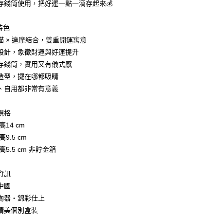
存錢筒使用，把好運一點一滴存起來💰
台灣）商業銀行
華泰商業銀行
業銀行
遠東國際商業銀行
業銀行
永豐商業銀行
特色
業銀行
星展（台灣）商業銀行
貓 × 達摩結合，雙重開運寓意
際商業銀行
中國信託商業銀行
y
設計，象徵財運與好運提升
天信用卡公司
存錢筒，實用又有儀式感
造型，擺在哪都吸睛
、自用都非常有意義
規格
付款
高14 cm
5，滿NT$999(含以上)免運費
9.5 cm
家取貨
高5.5 cm 非貯金箱
5，滿NT$999(含以上)免運費
資訊
付款
中國
5，滿NT$999(含以上)免運費
陶器・錦彩仕上
1取貨
精美個別盒裝