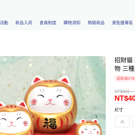
活動
新品入荷
會員制度
購物須知
熱銷商品
湊免運專區
招財貓
物 三種
超取滿NT$
NT$666 ~
NT$40
尺寸
大