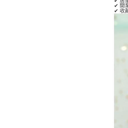
✔ 
✔ 
✔ 