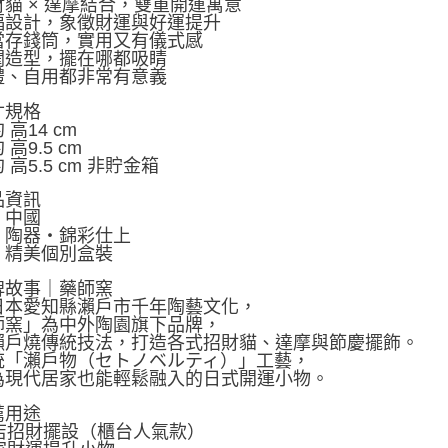
貓 × 達摩結合，雙重開運寓意
福設計，象徵財運與好運提升
當存錢筒，實用又有儀式感
潤造型，擺在哪都吸睛
禮、自用都非常有意義
寸規格
 高14 cm
高9.5 cm
 高5.5 cm 非貯金箱
品資訊
：中國
：陶器・錦彩仕上
：精美個別盒裝
牌故事｜藥師窯
日本愛知縣瀨戶市千年陶藝文化，
師窯」為中外陶園旗下品牌，
瀨戶燒傳統技法，打造各式招財貓、達摩與節慶擺飾。
統「瀨戶物（セトノベルティ）」工藝，
為現代居家也能輕鬆融入的日式開運小物。
薦用途
開店招財擺設（櫃台人氣款）