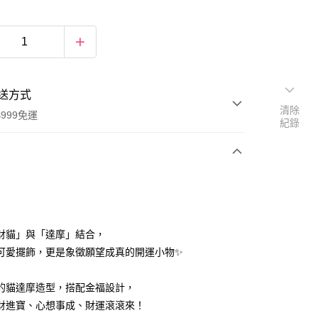
送方式
清除
999免運
紀錄
次付款
期付款
0 利率 每期
NT$133
21家銀行
財貓」與「達摩」結合，
庫商業銀行
第一商業銀行
可愛擺飾，更是象徵願望成真的開運小物✨
付款
業銀行
彰化商業銀行
業儲蓄銀行
台北富邦商業銀行
的貓達摩造型，搭配金福設計，
華商業銀行
兆豐國際商業銀行
財進寶、心想事成、財運滾滾來！
小企業銀行
台中商業銀行