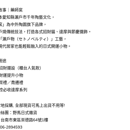
5，滿NT$999(含以上)免運費
牌故事｜藥師窯
本愛知縣瀨戶市千年陶藝文化，
00，滿NT$999(含以上)免運費
窯」為中外陶園旗下品牌，
戶燒傳統技法，打造各式招財貓、達摩與節慶擺飾。
「瀨戶物（セトノベルティ）」工藝，
現代居家也能輕鬆融入的日式開運小物。
用途
店招財擺設（櫃台人氣款）
家財運提升小物
業賀禮／喬遷禮
藏控必收達摩系列
地採購, 全部現貨可馬上出貨不用等!
粉絲團：野馬日式雜貨
台南市東區崇德路64號1樓
06-2894593