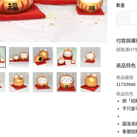
數量
付款與運
超取滿NT$
付款方式
商品特色
信用卡一
商品編號
11733940
信用卡分
商品特色
3 期 
把「招
合作金
不只是
超商取貨
華南商
LINE Pay
上海商
圓滾滾
國泰世
象徵招
Apple Pay
臺灣中