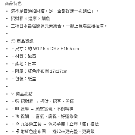
商品特色
合作金庫商業銀行
第一商業銀行
超商取貨付款
這不是普通招財貓，是「全部好運一次到位」。
華南商業銀行
彰化商業銀行
招財貓 × 達摩 × 鯛魚
LINE Pay
上海商業儲蓄銀行
台北富邦商業銀行
國泰世華商業銀行
兆豐國際商業銀行
三種日本最強開運元素集合，一擺上氣場直接拉滿。
Apple Pay
臺灣中小企業銀行
台中商業銀行
匯豐（台灣）商業銀行
華泰商業銀行
📦 商品資訊
街口支付
聯邦商業銀行
遠東國際商業銀行
・尺寸：約 W12.5 × D9 × H15.5 cm
元大商業銀行
永豐商業銀行
悠遊付
・材質：磁器
玉山商業銀行
星展（台灣）商業銀行
・產地：日本
台新國際商業銀行
中國信託商業銀行
Google Pay
台灣樂天信用卡公司
・附屬：紅色座布團 17x17cm
ATM付款
・包裝：紙盒
運送方式
✨ 商品亮點
全家取貨付款
・🐱 招財貓 → 招財、招客、開運
每筆NT$65，滿NT$999(含以上)免運費
・🟥 達摩 → 願望實現、不倒精神
・🎏 祝鯛 → 喜氣、慶祝、好運象徵
付款後全家取貨
・🪙 九谷燒工藝 → 色彩華麗＋立體「盛」技法
每筆NT$65，滿NT$999(含以上)免運費
・🪑 附紅色座布團 → 擺起來更完整、更高級