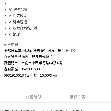
7-11取貨付款
每筆NT$65，滿NT$999(含以上)免運費
🎯 超強場景
✔ 開店擺設
付款後7-11取貨
✔ 開業送禮
每筆NT$65，滿NT$999(含以上)免運費
✔ 收銀台鎮店招財
✔ 節慶
宅配
每筆NT$100，滿NT$999(含以上)免運費
銷售重點
全部日本當地採購, 全部現貨可馬上出貨不用等!
官方臉書粉絲團：野馬日式雜貨
實體門市：台南市東區崇德路64號1樓
客服電話 : 06-2894593
0931910013 (每日晚上10:00以前)
詳細說明
相關推薦