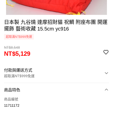
日本製 九谷燒 達摩招財貓 祝鯛 附座布團 開運
擺飾 藝術收藏 15.5cm yc916
超取滿NT$999免運
NT$8,548
NT$5,129
付款與運送方式
超取滿NT$999免運
付款方式
商品特色
信用卡一次付款
商品編號
信用卡分期付款
11711172
3 期 0 利率 每期
NT$1,709
21家銀行