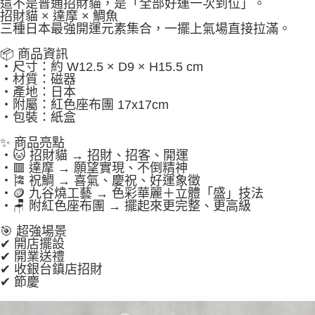
這不是普通招財貓，是「全部好運一次到位」。
招財貓 × 達摩 × 鯛魚
三種日本最強開運元素集合，一擺上氣場直接拉滿。
📦 商品資訊
・尺寸：約 W12.5 × D9 × H15.5 cm
・材質：磁器
・產地：日本
・附屬：紅色座布團 17x17cm
・包裝：紙盒
✨ 商品亮點
・🐱 招財貓 → 招財、招客、開運
・🟥 達摩 → 願望實現、不倒精神
・🎏 祝鯛 → 喜氣、慶祝、好運象徵
・🪙 九谷燒工藝 → 色彩華麗＋立體「盛」技法
・🪑 附紅色座布團 → 擺起來更完整、更高級
🎯 超強場景
✔ 開店擺設
✔ 開業送禮
✔ 收銀台鎮店招財
✔ 節慶