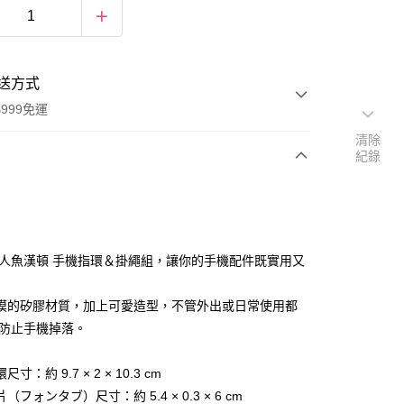
送方式
999免運
清除
紀錄
次付款
期付款
0 利率 每期
NT$133
21家銀行
 人魚漢頓 手機指環＆掛繩組，讓你的手機配件既實用又
庫商業銀行
第一商業銀行
付款
業銀行
彰化商業銀行
摸的矽膠材質，加上可愛造型，不管外出或日常使用都
業儲蓄銀行
台北富邦商業銀行
 防止手機掉落。
華商業銀行
兆豐國際商業銀行
小企業銀行
台中商業銀行
寸：約 9.7 × 2 × 10.3 cm
台灣）商業銀行
華泰商業銀行
業銀行
遠東國際商業銀行
（フォンタブ）尺寸：約 5.4 × 0.3 × 6 cm