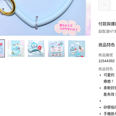
付款與運
超取滿NT$
付款方式
商品特色
信用卡一
商品編號
11544392
信用卡分
商品特色
3 期 
可愛的
合作金
療癒！
超商取貨
華南商
柔軟好
LINE Pay
上海商
能有效
國泰世
Apple Pay
臺灣中
矽膠指環尺
匯豐（
街口支付
聯邦商
手機掛片