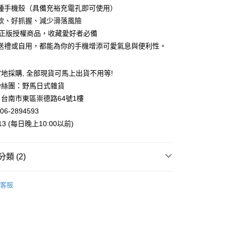
業銀行
永豐商業銀行
種手機殼（具備充裕充電孔即可使用）
業銀行
星展（台灣）商業銀行
軟、好抓握、減少滑落風險
際商業銀行
中國信託商業銀行
y
io 正版授權商品，收藏愛好者必備
天信用卡公司
送禮或自用，都能為你的手機增添可愛氣息與便利性。
地採購, 全部現貨可馬上出貨不用等!
粉絲團：野馬日式雜貨
付款
台南市東區崇德路64號1樓
5，滿NT$999(含以上)免運費
06-2894593
013 (每日晚上10:00以前)
家取貨
5，滿NT$999(含以上)免運費
類 (2)
付款
5，滿NT$999(含以上)免運費
案
Sanrio | 三麗鷗
客服
幸 | 生活雜貨
手機配件
1取貨
5，滿NT$999(含以上)免運費