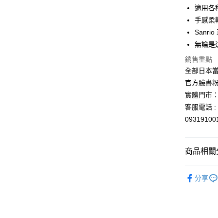
元大商
悠遊付
適用各
玉山商
手感柔
台新國
Google Pa
Sanr
台灣樂
ATM付款
無論是
銷售重點
全部日本當
運送方式
官方臉書
全家取貨
實體門市：
每筆NT$6
客服電話 : 
0931910
付款後全
每筆NT$6
商品相關分
7-11取貨
每筆NT$6
依角色圖
分享
💡日常小確
付款後7-1
每筆NT$6