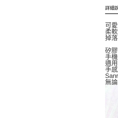
詳細
可
柔軟
掉落
矽膠指
手機
適用
手感
Sa
無論