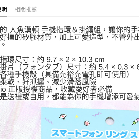
宅配
每筆NT$1
說明
相關推薦
愛的
人魚漢頓 手機指環＆掛繩組，讓你的
好摸的矽膠材質，加上可愛造型，不管外出
。
環尺寸：約 9.7 × 2 × 10.3 cm
掛片（フォンタブ）尺寸：約 5.4 × 0.3 × 6
各種手機殼（具備充裕充電孔即可使用）
柔軟、好抓握、減少滑落風險
nrio 正版授權商品，收藏愛好者必備
是送禮或自用，都能為你的手機增添可愛