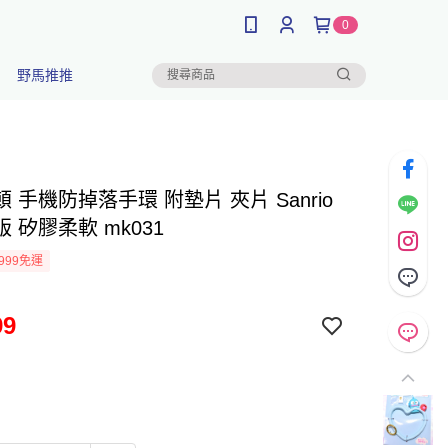
0
野馬推推
 手機防掉落手環 附墊片 夾片 Sanrio
 矽膠柔軟 mk031
999免運
99