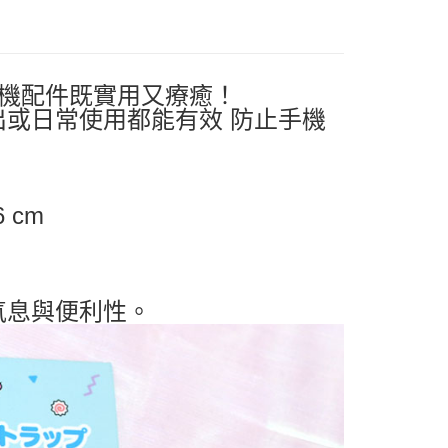
00，滿NT$999(含以上)免運費
手機配件既實用又療癒！
或日常使用都能有效 防止手機
 cm
氣息與便利性。