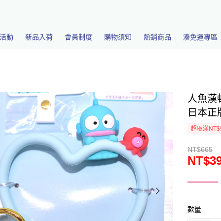
活動
新品入荷
會員制度
購物須知
熱銷商品
湊免運專區
人魚漢頓
日本正版
超取滿NT$
NT$665
NT$3
數量