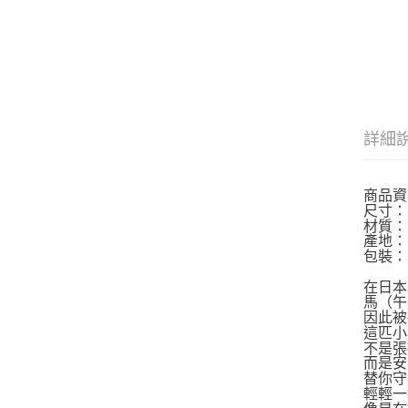
詳細
商品資
尺寸：高 
材質：
產地：
包裝：
在日本
馬（午
因此被
這匹小
不是張
而是安
替你守
輕輕一