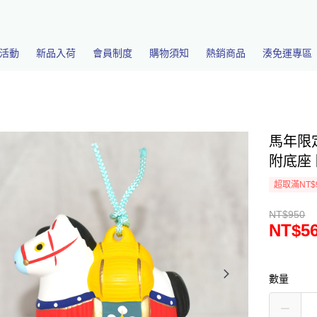
活動
新品入荷
會員制度
購物須知
熱銷商品
湊免運專區
馬年限定
附底座 
超取滿NT$
NT$950
NT$5
數量