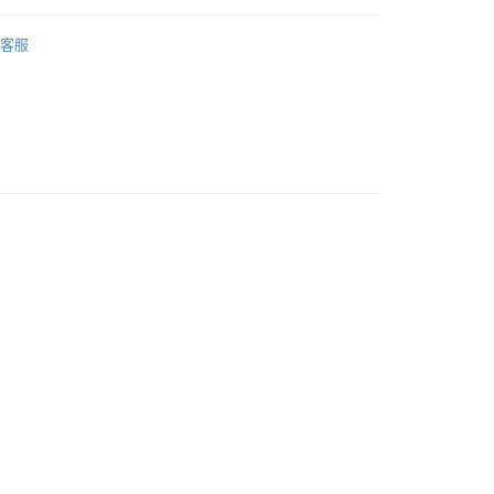
運擺飾
客服
運擺飾裝飾
十二生肖
列
日本藥師窯擺飾