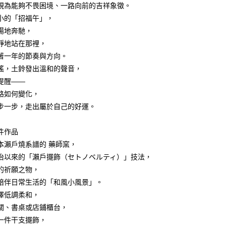
業銀行
星展（台灣）商業銀行
視為能夠不畏困境、一路向前的吉祥象徵。
際商業銀行
中國信託商業銀行
y
小的「招福午」，
天信用卡公司
揚地奔馳，
靜地站在那裡，
著一年的節奏與方向。
搖，土鈴發出溫和的聲音，
提醒——
付款
路如何變化，
5，滿NT$999(含以上)免運費
步一步，走出屬於自己的好運。
家取貨
5，滿NT$999(含以上)免運費
件作品
本瀨戶燒系譜的 藥師窯，
付款
治以來的「瀨戶擺飾（セトノベルティ）」技法，
5，滿NT$999(含以上)免運費
的祈願之物，
1取貨
陪伴日常生活的「和風小風景」。
5，滿NT$999(含以上)免運費
澤低調柔和，
關、書桌或店鋪櫃台，
一件干支擺飾，
00，滿NT$999(含以上)免運費