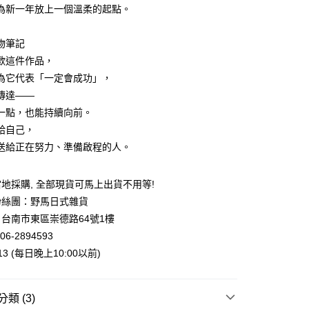
為新一年放上一個溫柔的起點。
物筆記
歡這件作品，
為它代表「一定會成功」，
傳達——
一點，也能持續向前。
給自己，
送給正在努力、準備啟程的人。
地採購, 全部現貨可馬上出貨不用等!
粉絲團：野馬日式雜貨
台南市東區崇德路64號1樓
06-2894593
013 (每日晚上10:00以前)
類 (3)