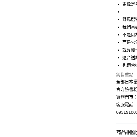
更像是
野馬選
我們喜
不是因
而是它
就算慢
適合送
也適合
銷售重點
全部日本當
官方臉書
實體門市：
客服電話 : 
0931910
商品相關分