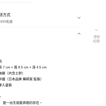
送方式
999免運
清除
紀錄
次付款
期付款
0 利率 每期
NT$189
21家銀行
訊
庫商業銀行
第一商業銀行
 cm × 寬 8.5 cm × 深 4.5 cm
付款
業銀行
彰化商業銀行
陶器（內含土鈴）
業儲蓄銀行
台北富邦商業銀行
中國（日本品牌 藥師窯 監製）
華商業銀行
兆豐國際商業銀行
單入盒裝
小企業銀行
台中商業銀行
台灣）商業銀行
華泰商業銀行
業銀行
遠東國際商業銀行
，
業銀行
永豐商業銀行
） 是一出生就能奔跑的存在。