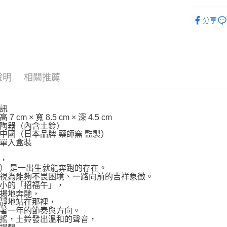
🐴馬年開
分享
⛩️和風開
依商品系
說明
相關推薦
訊
7 cm × 寬 8.5 cm × 深 4.5 cm
陶器（內含土鈴）
中國（日本品牌 藥師窯 監製）
單入盒裝
，
） 是一出生就能奔跑的存在。
視為能夠不畏困境、一路向前的吉祥象徵。
小的「招福午」，
揚地奔馳，
靜地站在那裡，
著一年的節奏與方向。
搖，土鈴發出溫和的聲音，