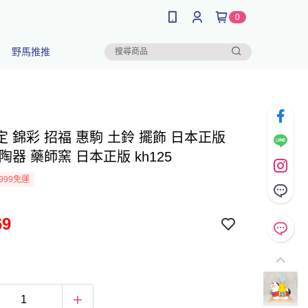
0
野馬推推
 錦彩 招福 惠駒 土鈴 擺飾 日本正版
陶器 藥師窯 日本正版 kh125
999免運
69