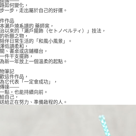
提醒——
路如何變化，
步一步，走出屬於自己的好運。
件作品
本瀨戶燒系譜的 藥師窯，
治以來的「瀨戶擺飾（セトノベルティ）」技法，
的祈願之物，
陪伴日常生活的「和風小風景」。
澤低調柔和，
關、書桌或店鋪櫃台，
一件干支擺飾，
為新一年放上一個溫柔的起點。
物筆記
歡這件作品，
為它代表「一定會成功」，
傳達——
一點，也能持續向前。
給自己，
送給正在努力、準備啟程的人。