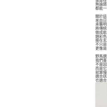
像是在
無論道
都能一
關於這
來自日
承襲明
將傳統
做成能
錦彩色
擺在玄
不只是
更像是
野馬選
我們喜
不是因
而是它
就算慢
適合送
也適合