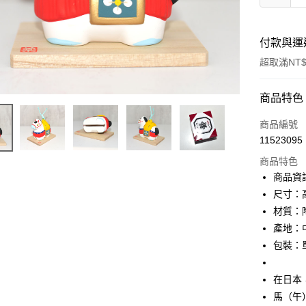
付款與運
超取滿NT$
付款方式
商品特色
信用卡一
商品編號
11523095
信用卡分
商品特色
3 期 
商品資
合作金
尺寸：高 7
超商取貨
華南商
材質：
LINE Pay
上海商
產地：
國泰世
包裝：
Apple Pay
臺灣中
匯豐（
街口支付
聯邦商
在日本
元大商
悠遊付
馬（午