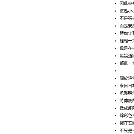
玉山商
因此被
台新國
Google Pa
這匹小
台灣樂
ATM付款
不是張
而是安
替你守
運送方式
輕輕一
像是在
全家取貨
無論道
每筆NT$6
都能一
付款後全
每筆NT$6
關於這
來自日
7-11取貨
承襲明
每筆NT$6
將傳統
付款後7-1
做成能
每筆NT$6
錦彩色
擺在玄
宅配
不只是
每筆NT$1