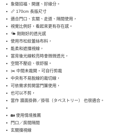
7-11取貨付款
象徵招福、開運、好緣分。
每筆NT$65，滿NT$999(含以上)免運費
📏 170cm 長版尺寸
適合門口、玄關、走道、隔間使用，
付款後7-11取貨
視覺比例好，看起來更有存在感。
每筆NT$65，滿NT$999(含以上)免運費
🌤 剛剛好的透光感
使用市松紋蕾絲布料，
宅配
能柔和遮擋視線，
每筆NT$100，滿NT$999(含以上)免運費
當背後光線較亮時會微微透光，
空間不壓迫、很舒服。
✂️ 中間未裁開・可自行剪裁
中央有不易脫線的裁切線，
可依需求剪開當門簾使用，
也可以不剪，
當作 牆面掛飾／掛毯（タペストリー） 也很適合。
🏡 使用情境推薦
門口／房間隔間
玄關擋視線