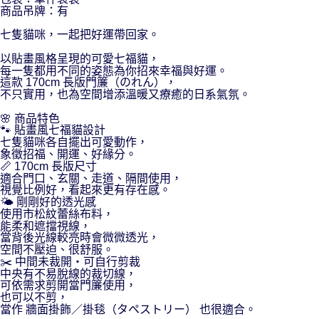
商品吊牌：有
七隻貓咪，一起把好運帶回家。
以貼畫風格呈現的可愛七福貓，
每一隻都用不同的姿態為你招來幸福與好運。
這款 170cm 長版門簾（のれん），
不只實用，也為空間增添溫暖又療癒的日系氣氛。
🌸 商品特色
🐾 貼畫風七福貓設計
七隻貓咪各自擺出可愛動作，
象徵招福、開運、好緣分。
📏 170cm 長版尺寸
適合門口、玄關、走道、隔間使用，
視覺比例好，看起來更有存在感。
🌤 剛剛好的透光感
使用市松紋蕾絲布料，
能柔和遮擋視線，
當背後光線較亮時會微微透光，
空間不壓迫、很舒服。
✂️ 中間未裁開・可自行剪裁
中央有不易脫線的裁切線，
可依需求剪開當門簾使用，
也可以不剪，
當作 牆面掛飾／掛毯（タペストリー） 也很適合。