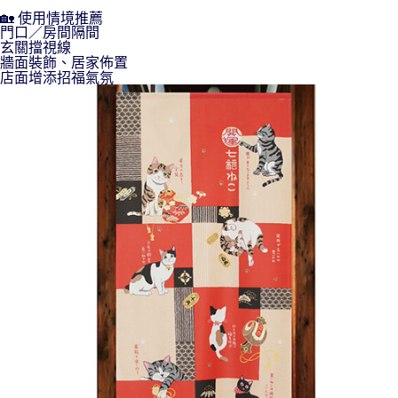
🏡 使用情境推薦
門口／房間隔間
玄關擋視線
牆面裝飾、居家佈置
店面增添招福氣氛