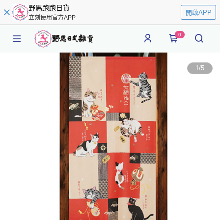
野馬跑跑日貨
開啟APP
立刻使用官方APP
0
1
/
5