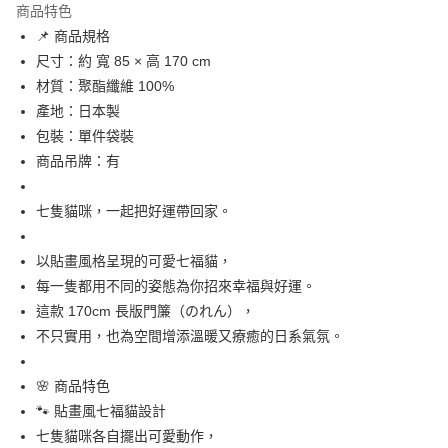
商品特色
合作金庫商業銀行
第一商業銀行
超商取貨付款
📌 商品規格
華南商業銀行
彰化商業銀行
尺寸：約 寬 85 × 高 170 cm
LINE Pay
上海商業儲蓄銀行
台北富邦商業銀行
國泰世華商業銀行
兆豐國際商業銀行
材質：聚酯纖維 100%
Apple Pay
臺灣中小企業銀行
台中商業銀行
產地：日本製
匯豐（台灣）商業銀行
華泰商業銀行
包裝：單件袋裝
街口支付
聯邦商業銀行
遠東國際商業銀行
商品吊牌：有
元大商業銀行
永豐商業銀行
悠遊付
玉山商業銀行
星展（台灣）商業銀行
七隻貓咪，一起把好運帶回家。
台新國際商業銀行
中國信託商業銀行
Google Pay
台灣樂天信用卡公司
ATM付款
以貼畫風格呈現的可愛七福貓，
每一隻都用不同的姿態為你招來幸福與好運。
運送方式
這款 170cm 長版門簾（のれん），
全家取貨付款
不只實用，也為空間增添溫暖又療癒的日系氣氛。
每筆NT$65，滿NT$999(含以上)免運費
🌸 商品特色
付款後全家取貨
🐾 貼畫風七福貓設計
每筆NT$65，滿NT$999(含以上)免運費
七隻貓咪各自擺出可愛動作，