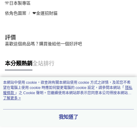
🎌日本製專區
依角色圖案
❤金運招財貓
評價
喜歡這個商品嗎？購買後給他一個好評吧
本分類熱銷
全站排行
本網站中使用 cookie，欲查詢有關本網站使用 cookie 方式之詳情，及若您不希
熱門標籤
望在電腦上使用 cookie 時應如何變更電腦的 cookie 設定，請參閱本網站「
隱私
權條款
」之 Cookie 聲明。您繼續使用本網站即表示您同意本公司得按本網站使
用條款之 Cookie 聲明使用 cookie。
了解更多 >
我知道了