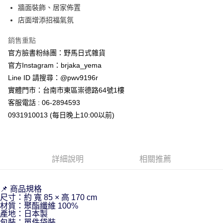
牆面裝飾、居家佈置
店面增添招福氣氛
銷售重點
官方臉書粉絲團：野馬日式雜貨
官方Instagram：brjaka_yema
Line ID 請搜尋：@pwv9196r
實體門市：台南市東區崇德路64號1樓
客服電話 : 06-2894593
0931910013 (每日晚上10:00以前)
詳細說明
相關推薦
📌 商品規格
尺寸：約 寬 85 × 高 170 cm
材質：聚酯纖維 100%
產地：日本製
包裝：單件袋裝