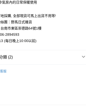
5，滿NT$999(含以上)免運費
冷氣房內的日常保暖使用
地採購, 全部現貨可馬上出貨不用等!
00，滿NT$999(含以上)免運費
粉絲團：野馬日式雜貨
台南市東區崇德路64號1樓
06-2894593
013 (每日晚上10:00以前)
類 (2)
幸 | 生活雜貨
鞋．襪．帽．圍巾．配件
客服
專區