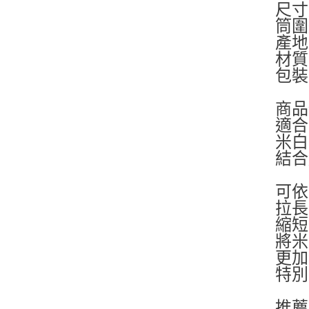
尺寸
筒圍
產地
材質
包裝
商品
適合
米白
結合
可依
拉長
縮短
將米
更加
特別
推薦