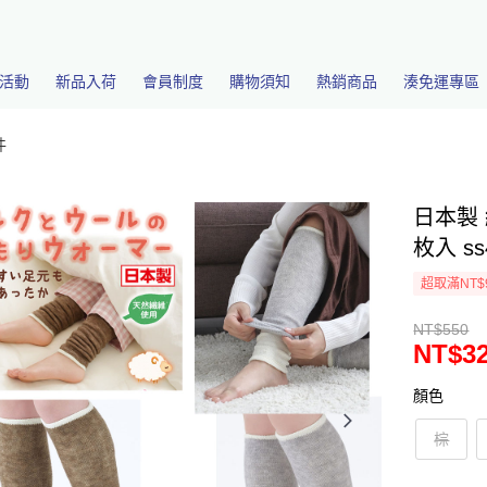
活動
新品入荷
會員制度
購物須知
熱銷商品
湊免運專區
件
日本製 
枚入 ss
超取滿NT$
NT$550
NT$3
顏色
棕