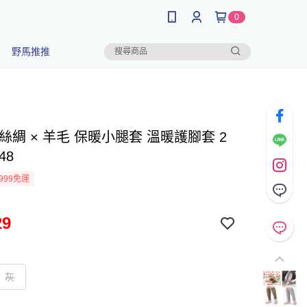
0
野馬推推
絲綢 × 羊毛 保暖小腿套 溫暖護腳套 2
48
999免運
29
灰