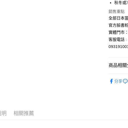
每筆NT$6
秋冬或
銷售重點
宅配
全部日本當
每筆NT$1
官方臉書
實體門市：
客服電話 : 
0931910
商品相關分
💡日常小確
分享
🎌日本製
說明
相關推薦