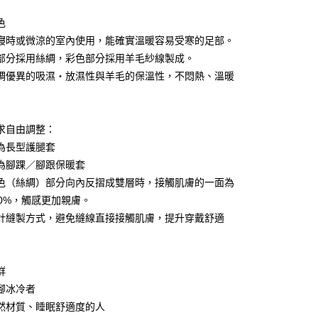
台灣）商業銀行
華泰商業銀行
業銀行
遠東國際商業銀行
色
業銀行
永豐商業銀行
寢時或微涼的室內使用，能確實溫暖容易受寒的足部。
業銀行
星展（台灣）商業銀行
部分採用絲綢，彩色部分採用羊毛紗線製成。
際商業銀行
中國信託商業銀行
y
綢優異的吸濕・放濕性與羊毛的保溫性，不悶熱、溫暖
天信用卡公司
求自由調整：
為長型護腿套
為腳踝／腳跟保暖套
付款
色（絲綢）部分向內反摺成雙層時，接觸肌膚的一面為
5，滿NT$999(含以上)免運費
00%，觸感更加親膚。
家取貨
計縫製方式，避免縫線直接接觸肌膚，提升穿戴舒適
5，滿NT$999(含以上)免運費
付款
群
5，滿NT$999(含以上)免運費
腳冰冷者
1取貨
然材質、睡眠舒適度的人