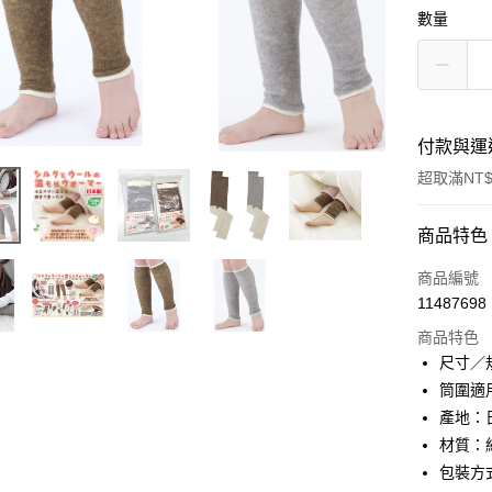
數量
付款與運
超取滿NT$
付款方式
商品特色
信用卡一
商品編號
11487698
信用卡分
商品特色
3 期 
尺寸／
合作金
筒圍適用
超商取貨
華南商
產地：
LINE Pay
上海商
材質：
國泰世
包裝方
Apple Pay
臺灣中