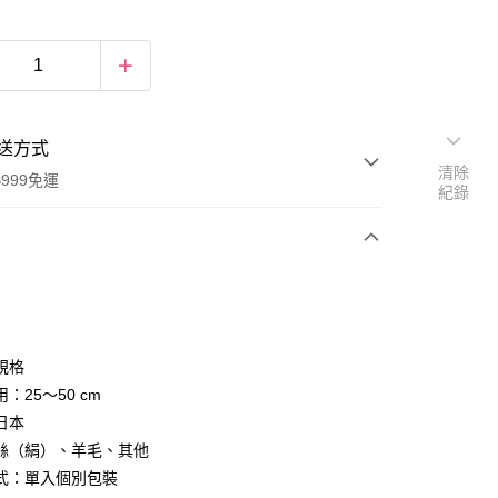
送方式
清除
999免運
紀錄
次付款
期付款
0 利率 每期
NT$109
21家銀行
規格
庫商業銀行
第一商業銀行
：25～50 cm
付款
業銀行
彰化商業銀行
日本
業儲蓄銀行
台北富邦商業銀行
絲（絹）、羊毛、其他
華商業銀行
兆豐國際商業銀行
式：單入個別包裝
小企業銀行
台中商業銀行