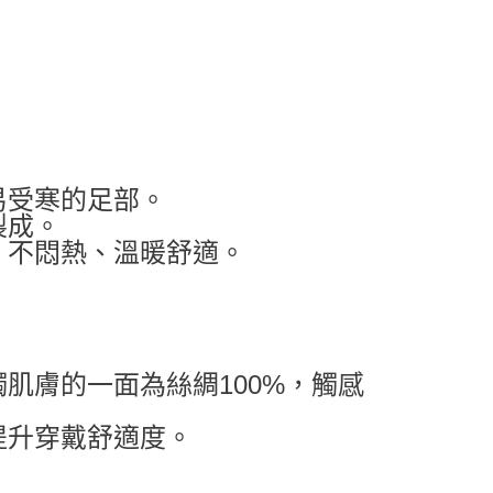
易受寒的足部。
製成。
，不悶熱、溫暖舒適。
肌膚的一面為絲綢100%，觸感
提升穿戴舒適度。