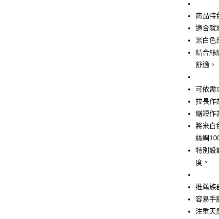
匯豐（
街口支付
聯邦商
商品特
元大商
悠遊付
適合就
玉山商
米白色
台新國
Google Pa
結合絲
台灣樂
ATM付款
舒適。
可依需
運送方式
拉長作
縮短作
全家取貨
將米白
每筆NT$6
絲綢1
付款後全
特別設
每筆NT$6
度。
7-11取貨
推薦族
每筆NT$6
容易手
付款後7-1
注重天