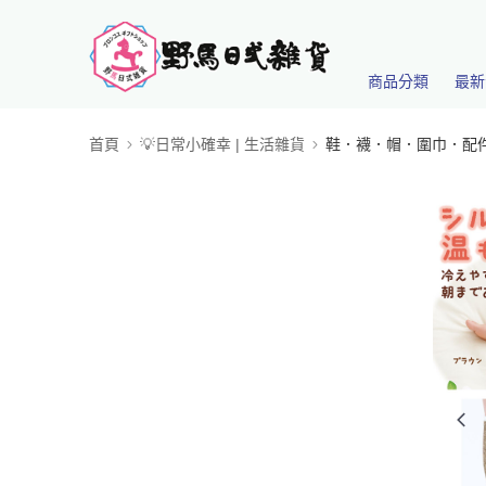
商品分類
最新
首頁
💡日常小確幸 | 生活雜貨
鞋．襪．帽．圍巾．配