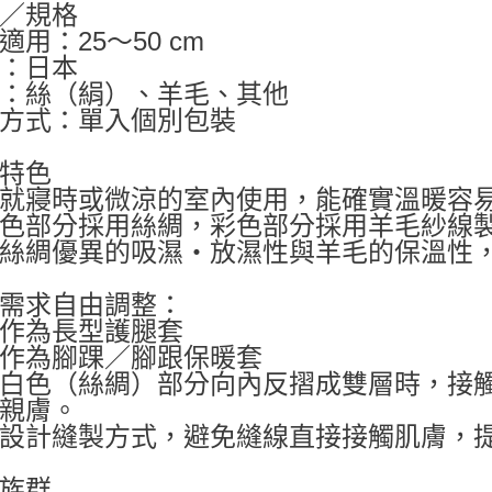
／規格
適用：25～50 cm
：日本
：絲（絹）、羊毛、其他
方式：單入個別包裝
特色
就寢時或微涼的室內使用，能確實溫暖容
色部分採用絲綢，彩色部分採用羊毛紗線
絲綢優異的吸濕・放濕性與羊毛的保溫性
需求自由調整：
作為長型護腿套
作為腳踝／腳跟保暖套
白色（絲綢）部分向內反摺成雙層時，接觸
親膚。
設計縫製方式，避免縫線直接接觸肌膚，
族群