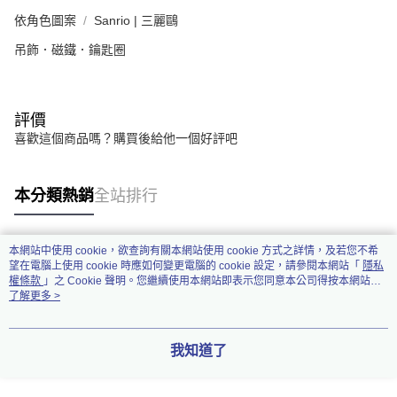
依角色圖案
Sanrio | 三麗鷗
吊飾．磁鐵．鑰匙圈
評價
喜歡這個商品嗎？購買後給他一個好評吧
本分類熱銷
全站排行
本網站中使用 cookie，欲查詢有關本網站使用 cookie 方式之詳情，及若您不希
熱門標籤
望在電腦上使用 cookie 時應如何變更電腦的 cookie 設定，請參閱本網站「
隱私
權條款
」之 Cookie 聲明。您繼續使用本網站即表示您同意本公司得按本網站使
用條款之 Cookie 聲明使用 cookie。
了解更多 >
我知道了