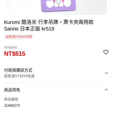
Kuromi 酷洛米 行李吊牌・票卡夾兩用款
Sanrio 日本正版 kr519
超取滿NT$999免運
NT$858
NT$515
付款與運送方式
超取滿NT$999免運
付款方式
商品特色
信用卡一次付款
商品編號
信用卡分期付款
11466272
3 期 0 利率 每期
NT$171
21家銀行