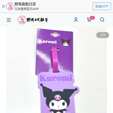
野馬跑跑日貨
開啟APP
立刻使用官方APP
0
1
/
4