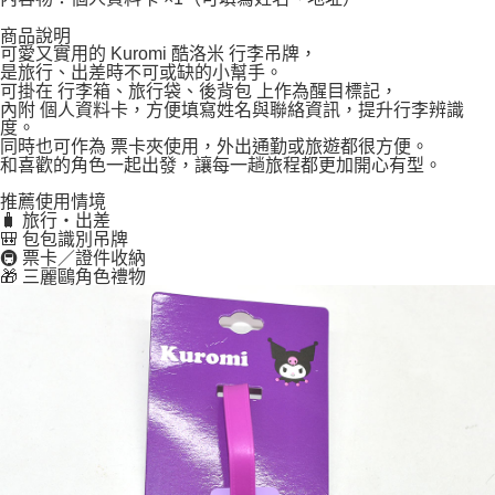
商品說明
可愛又實用的 Kuromi 酷洛米 行李吊牌，
是旅行、出差時不可或缺的小幫手。
可掛在 行李箱、旅行袋、後背包 上作為醒目標記，
內附 個人資料卡，方便填寫姓名與聯絡資訊，提升行李辨識
度。
同時也可作為 票卡夾使用，外出通勤或旅遊都很方便。
和喜歡的角色一起出發，讓每一趟旅程都更加開心有型。
推薦使用情境
🧳 旅行・出差
🎒 包包識別吊牌
🚇 票卡／證件收納
🎁 三麗鷗角色禮物