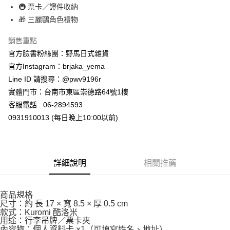
7-11取貨付款
🚇 票卡／證件收納
每筆NT$65，滿NT$999(含以上)免運費
🎁 三麗鷗角色禮物
付款後7-11取貨
銷售重點
每筆NT$65，滿NT$999(含以上)免運費
官方臉書粉絲團：野馬日式雜貨
官方Instagram：brjaka_yema
宅配
Line ID 請搜尋：@pwv9196r
每筆NT$100，滿NT$999(含以上)免運費
實體門市：台南市東區崇德路64號1樓
客服電話 : 06-2894593
0931910013 (每日晚上10:00以前)
詳細說明
相關推薦
商品規格
尺寸：約 長 17 × 寬 8.5 × 厚 0.5 cm
款式：Kuromi 酷洛米
用途：行李吊牌／票卡夾
內容物：個人資料卡 ×1（可填寫姓名、地址）