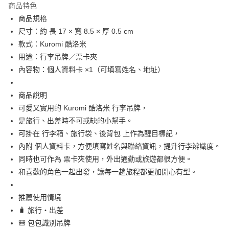
商品特色
合作金庫商業銀行
第一商業銀行
超商取貨付款
商品規格
華南商業銀行
彰化商業銀行
尺寸：約 長 17 × 寬 8.5 × 厚 0.5 cm
LINE Pay
上海商業儲蓄銀行
台北富邦商業銀行
國泰世華商業銀行
兆豐國際商業銀行
款式：Kuromi 酷洛米
Apple Pay
臺灣中小企業銀行
台中商業銀行
用途：行李吊牌／票卡夾
匯豐（台灣）商業銀行
華泰商業銀行
內容物：個人資料卡 ×1（可填寫姓名、地址）
街口支付
聯邦商業銀行
遠東國際商業銀行
元大商業銀行
永豐商業銀行
悠遊付
商品說明
玉山商業銀行
星展（台灣）商業銀行
可愛又實用的 Kuromi 酷洛米 行李吊牌，
台新國際商業銀行
中國信託商業銀行
Google Pay
台灣樂天信用卡公司
是旅行、出差時不可或缺的小幫手。
ATM付款
可掛在 行李箱、旅行袋、後背包 上作為醒目標記，
內附 個人資料卡，方便填寫姓名與聯絡資訊，提升行李辨識度。
運送方式
同時也可作為 票卡夾使用，外出通勤或旅遊都很方便。
全家取貨付款
和喜歡的角色一起出發，讓每一趟旅程都更加開心有型。
每筆NT$65，滿NT$999(含以上)免運費
推薦使用情境
付款後全家取貨
🧳 旅行・出差
每筆NT$65，滿NT$999(含以上)免運費
🎒 包包識別吊牌