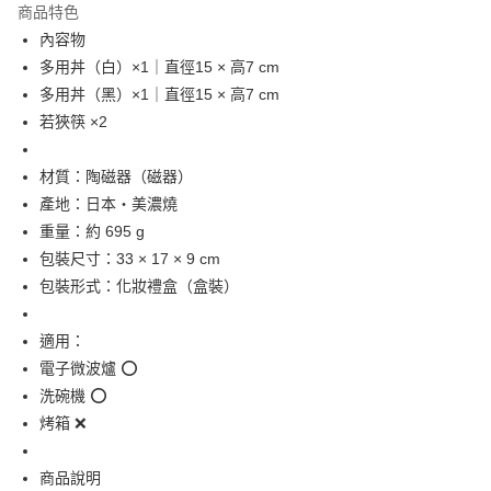
商品特色
合作金庫商業銀行
第一商業銀行
超商取貨付款
內容物
華南商業銀行
彰化商業銀行
多用丼（白）×1｜直徑15 × 高7 cm
LINE Pay
上海商業儲蓄銀行
台北富邦商業銀行
國泰世華商業銀行
兆豐國際商業銀行
多用丼（黑）×1｜直徑15 × 高7 cm
Apple Pay
臺灣中小企業銀行
台中商業銀行
若狹筷 ×2
匯豐（台灣）商業銀行
華泰商業銀行
街口支付
聯邦商業銀行
遠東國際商業銀行
材質：陶磁器（磁器）
元大商業銀行
永豐商業銀行
悠遊付
產地：日本・美濃燒
玉山商業銀行
星展（台灣）商業銀行
重量：約 695 g
台新國際商業銀行
中國信託商業銀行
Google Pay
台灣樂天信用卡公司
包裝尺寸：33 × 17 × 9 cm
ATM付款
包裝形式：化妝禮盒（盒裝）
運送方式
適用：
全家取貨付款
電子微波爐 ⭕
每筆NT$65，滿NT$999(含以上)免運費
洗碗機 ⭕
烤箱 ❌
付款後全家取貨
每筆NT$65，滿NT$999(含以上)免運費
商品說明