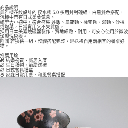
商品說明
典雅櫻花紋設計的 揆水櫻 5.0 多用丼對碗組，白黑雙色搭配，
沉穩中帶有日式柔美氣息。
碗型大小適中，適合盛裝 丼飯、烏龍麵、蕎麥麵、湯麵、沙拉
或燉菜，日常實用又不失質感。
採用日本美濃燒磁器製作，質地細緻、耐用，可安心使用於微波
爐與洗碗機。
附贈 若狹筷一組，整體搭配完整，是送禮自用兩相宜的餐桌好
物。
推薦用途
🎁 結婚祝賀・新居入厝
🎁 生日禮物・節慶送禮
🎁 日式餐具禮盒
🍜 家庭日常用餐、和風餐桌搭配