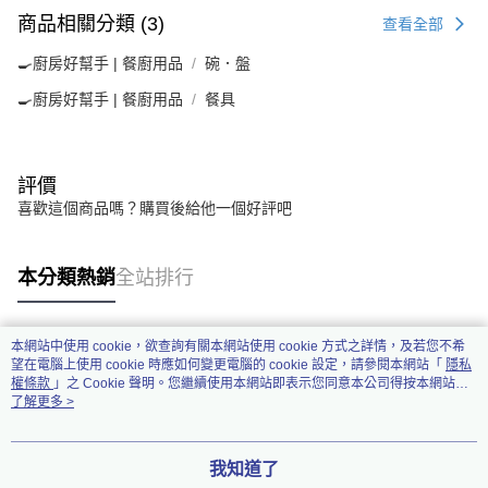
商品相關分類 (3)
查看全部
🍳廚房好幫手 | 餐廚用品
碗．盤
🍳廚房好幫手 | 餐廚用品
餐具
評價
喜歡這個商品嗎？購買後給他一個好評吧
本分類熱銷
全站排行
本網站中使用 cookie，欲查詢有關本網站使用 cookie 方式之詳情，及若您不希
熱門標籤
望在電腦上使用 cookie 時應如何變更電腦的 cookie 設定，請參閱本網站「
隱私
權條款
」之 Cookie 聲明。您繼續使用本網站即表示您同意本公司得按本網站使
用條款之 Cookie 聲明使用 cookie。
了解更多 >
我知道了