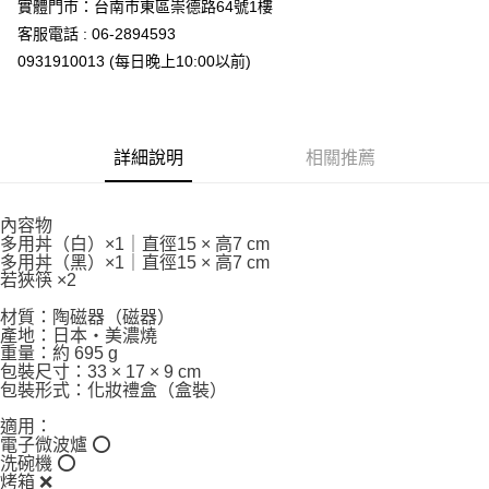
實體門市：台南市東區崇德路64號1樓
客服電話 : 06-2894593
0931910013 (每日晚上10:00以前)
詳細說明
相關推薦
內容物
多用丼（白）×1｜直徑15 × 高7 cm
多用丼（黑）×1｜直徑15 × 高7 cm
若狹筷 ×2
材質：陶磁器（磁器）
產地：日本・美濃燒
重量：約 695 g
包裝尺寸：33 × 17 × 9 cm
包裝形式：化妝禮盒（盒裝）
適用：
電子微波爐 ⭕
洗碗機 ⭕
烤箱 ❌