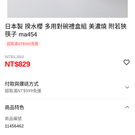
日本製 揆水櫻 多用對碗禮盒組 美濃燒 附若狹
筷子 ma454
超取滿NT$999免運
NT$1,350
NT$829
付款與運送方式
超取滿NT$999免運
付款方式
商品特色
信用卡一次付款
商品編號
信用卡分期付款
11456462
3 期 0 利率 每期
NT$276
21家銀行