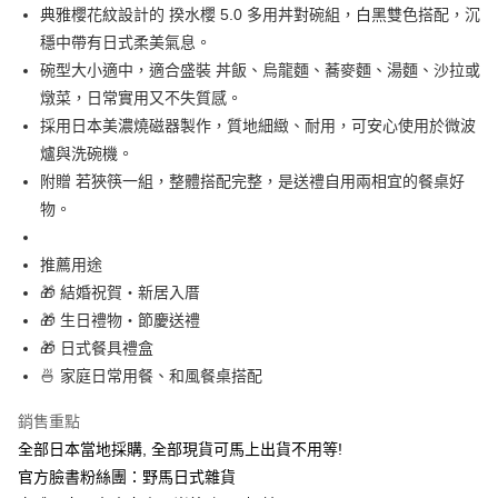
7-11取貨付款
典雅櫻花紋設計的 揆水櫻 5.0 多用丼對碗組，白黑雙色搭配，沉
每筆NT$65，滿NT$999(含以上)免運費
穩中帶有日式柔美氣息。
碗型大小適中，適合盛裝 丼飯、烏龍麵、蕎麥麵、湯麵、沙拉或
付款後7-11取貨
燉菜，日常實用又不失質感。
每筆NT$65，滿NT$999(含以上)免運費
採用日本美濃燒磁器製作，質地細緻、耐用，可安心使用於微波
爐與洗碗機。
宅配
附贈 若狹筷一組，整體搭配完整，是送禮自用兩相宜的餐桌好
每筆NT$100，滿NT$999(含以上)免運費
物。
推薦用途
🎁 結婚祝賀・新居入厝
🎁 生日禮物・節慶送禮
🎁 日式餐具禮盒
🍜 家庭日常用餐、和風餐桌搭配
銷售重點
全部日本當地採購, 全部現貨可馬上出貨不用等!
官方臉書粉絲團：野馬日式雜貨