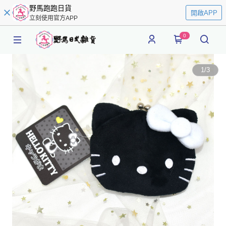
野馬跑跑日貨
開啟APP
立刻使用官方APP
0
1
/
3