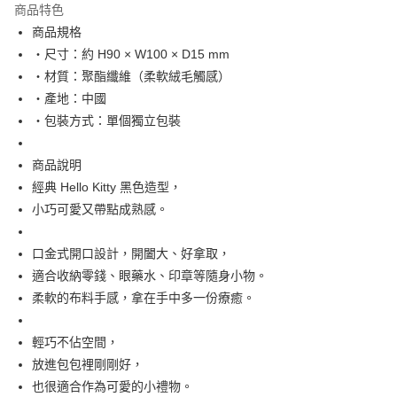
商品特色
合作金庫商業銀行
第一商業銀行
超商取貨付款
商品規格
華南商業銀行
彰化商業銀行
・尺寸：約 H90 × W100 × D15 mm
LINE Pay
上海商業儲蓄銀行
台北富邦商業銀行
國泰世華商業銀行
兆豐國際商業銀行
・材質：聚酯纖維（柔軟絨毛觸感）
Apple Pay
臺灣中小企業銀行
台中商業銀行
・產地：中國
匯豐（台灣）商業銀行
華泰商業銀行
・包裝方式：單個獨立包裝
街口支付
聯邦商業銀行
遠東國際商業銀行
元大商業銀行
永豐商業銀行
悠遊付
商品說明
玉山商業銀行
星展（台灣）商業銀行
經典 Hello Kitty 黑色造型，
台新國際商業銀行
中國信託商業銀行
Google Pay
台灣樂天信用卡公司
小巧可愛又帶點成熟感。
ATM付款
口金式開口設計，開闔大、好拿取，
運送方式
適合收納零錢、眼藥水、印章等隨身小物。
全家取貨付款
柔軟的布料手感，拿在手中多一份療癒。
每筆NT$65，滿NT$999(含以上)免運費
輕巧不佔空間，
付款後全家取貨
放進包包裡剛剛好，
每筆NT$65，滿NT$999(含以上)免運費
也很適合作為可愛的小禮物。