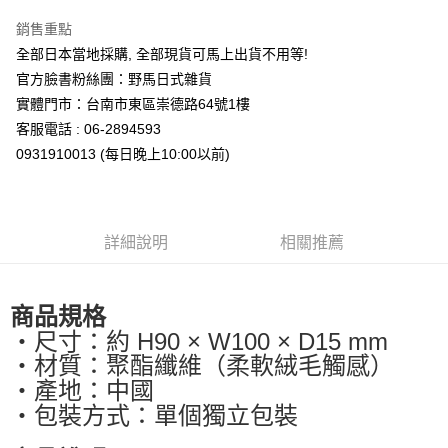
7-11取貨付款
銷售重點
每筆NT$65，滿NT$999(含以上)免運費
全部日本當地採購, 全部現貨可馬上出貨不用等!
付款後7-11取貨
官方臉書粉絲團：野馬日式雜貨
每筆NT$65，滿NT$999(含以上)免運費
實體門市：台南市東區崇德路64號1樓
客服電話 : 06-2894593
宅配
0931910013 (每日晚上10:00以前)
每筆NT$100，滿NT$999(含以上)免運費
詳細說明
相關推薦
商品規格
・尺寸：約 H90 × W100 × D15 mm
・材質：聚酯纖維（柔軟絨毛觸感）
・產地：中國
・包裝方式：單個獨立包裝