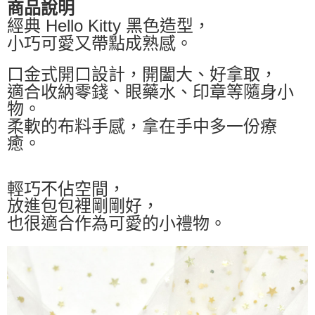
商品說明
經典 Hello Kitty 黑色造型，
小巧可愛又帶點成熟感。
口金式開口設計，開闔大、好拿取，
適合收納零錢、眼藥水、印章等隨身小
物。
柔軟的布料手感，拿在手中多一份療
癒。
輕巧不佔空間，
放進包包裡剛剛好，
也很適合作為可愛的小禮物。