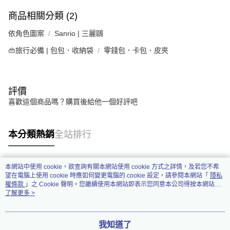
商品相關分類 (2)
依角色圖案
Sanrio | 三麗鷗
👜旅行必備 | 包包．收納袋
零錢包．卡包．皮夾
評價
喜歡這個商品嗎？購買後給他一個好評吧
本分類熱銷
全站排行
本網站中使用 cookie，欲查詢有關本網站使用 cookie 方式之詳情，及若您不希
熱門標籤
望在電腦上使用 cookie 時應如何變更電腦的 cookie 設定，請參閱本網站「
隱私
權條款
」之 Cookie 聲明。您繼續使用本網站即表示您同意本公司得按本網站使
用條款之 Cookie 聲明使用 cookie。
了解更多 >
我知道了