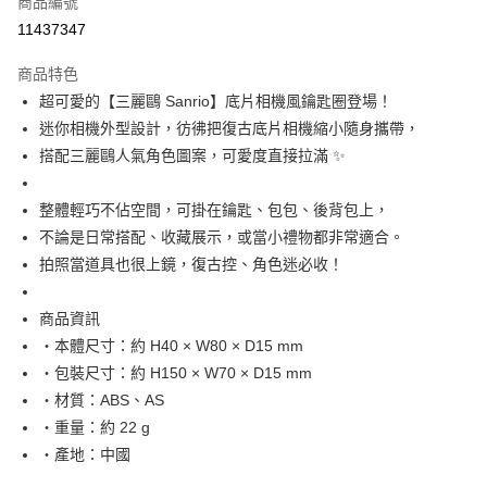
商品編號
信用卡分期付款
11437347
3 期 0 利率 每期
NT$106
21家銀行
商品特色
合作金庫商業銀行
第一商業銀行
超商取貨付款
超可愛的【三麗鷗 Sanrio】底片相機風鑰匙圈登場！
華南商業銀行
彰化商業銀行
迷你相機外型設計，彷彿把復古底片相機縮小隨身攜帶，
LINE Pay
上海商業儲蓄銀行
台北富邦商業銀行
國泰世華商業銀行
兆豐國際商業銀行
搭配三麗鷗人氣角色圖案，可愛度直接拉滿 ✨
Apple Pay
臺灣中小企業銀行
台中商業銀行
匯豐（台灣）商業銀行
華泰商業銀行
整體輕巧不佔空間，可掛在鑰匙、包包、後背包上，
街口支付
聯邦商業銀行
遠東國際商業銀行
不論是日常搭配、收藏展示，或當小禮物都非常適合。
元大商業銀行
永豐商業銀行
悠遊付
拍照當道具也很上鏡，復古控、角色迷必收！
玉山商業銀行
星展（台灣）商業銀行
台新國際商業銀行
中國信託商業銀行
Google Pay
台灣樂天信用卡公司
商品資訊
ATM付款
・本體尺寸：約 H40 × W80 × D15 mm
・包裝尺寸：約 H150 × W70 × D15 mm
運送方式
・材質：ABS、AS
全家取貨付款
・重量：約 22 g
每筆NT$65，滿NT$999(含以上)免運費
・產地：中國