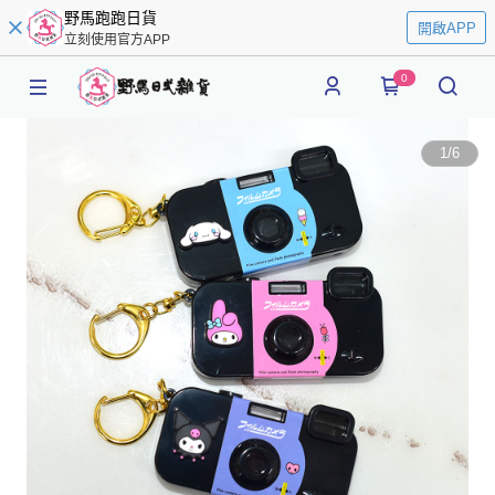
野馬跑跑日貨
開啟APP
立刻使用官方APP
0
1
/
6