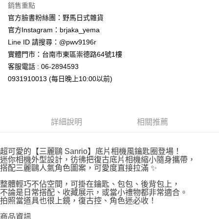
付款後全家取貨
銷售重點
每筆NT$65，滿NT$999(含以上)免運費
官方臉書粉絲團：野馬日式雜貨
官方Instagram：brjaka_yema
7-11取貨付款
Line ID 請搜尋：@pwv9196r
每筆NT$65，滿NT$999(含以上)免運費
實體門市：台南市東區崇德路64號1樓
付款後7-11取貨
客服電話 : 06-2894593
每筆NT$65，滿NT$999(含以上)免運費
0931910013 (每日晚上10:00以前)
宅配
每筆NT$100，滿NT$999(含以上)免運費
詳細說明
相關推薦
超可愛的【三麗鷗 Sanrio】底片相機風鑰匙圈登場！
迷你相機外型設計，彷彿把復古底片相機縮小隨身攜帶，
搭配三麗鷗人氣角色圖案，可愛度直接拉滿 ✨
整體輕巧不佔空間，可掛在鑰匙、包包、後背包上，
不論是日常搭配、收藏展示，或當小禮物都非常適合。
拍照當道具也很上鏡，復古控、角色迷必收！
商品資訊