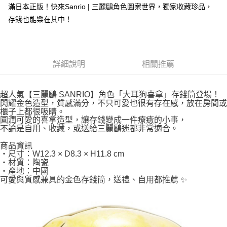
滿日本正版！快來Sanrio | 三麗鷗角色圖案世界，獨家收藏珍品，
付款後全家取貨
存錢也能樂在其中！
每筆NT$65，滿NT$999(含以上)免運費
7-11取貨付款
每筆NT$65，滿NT$999(含以上)免運費
詳細說明
相關推薦
付款後7-11取貨
超人氣【三麗鷗 SANRIO】角色「大耳狗喜拿」存錢筒登場！
每筆NT$65，滿NT$999(含以上)免運費
閃耀金色造型，質感滿分，不只可愛也很有存在感，放在房間或
櫃子上都很吸睛。
宅配
圓潤可愛的喜拿造型，讓存錢變成一件療癒的小事，
每筆NT$100，滿NT$999(含以上)免運費
不論是自用、收藏，或送給三麗鷗迷都非常適合。
商品資訊
・尺寸：W12.3 × D8.3 × H11.8 cm
・材質：陶瓷
・產地：中國
可愛與質感兼具的金色存錢筒，送禮、自用都推薦 ✨