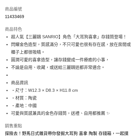
信用卡一次付款
商品編號
信用卡分期付款
11433469
3 期 0 利率 每期
NT$233
21家銀行
商品特色
合作金庫商業銀行
第一商業銀行
超商取貨付款
超人氣【三麗鷗 SANRIO】角色「大耳狗喜拿」存錢筒登場！
華南商業銀行
彰化商業銀行
閃耀金色造型，質感滿分，不只可愛也很有存在感，放在房間或
LINE Pay
上海商業儲蓄銀行
台北富邦商業銀行
國泰世華商業銀行
兆豐國際商業銀行
櫃子上都很吸睛。
Apple Pay
臺灣中小企業銀行
台中商業銀行
圓潤可愛的喜拿造型，讓存錢變成一件療癒的小事，
匯豐（台灣）商業銀行
華泰商業銀行
不論是自用、收藏，或送給三麗鷗迷都非常適合。
街口支付
聯邦商業銀行
遠東國際商業銀行
元大商業銀行
永豐商業銀行
悠遊付
商品資訊
玉山商業銀行
星展（台灣）商業銀行
・尺寸：W12.3 × D8.3 × H11.8 cm
台新國際商業銀行
中國信託商業銀行
Google Pay
台灣樂天信用卡公司
・材質：陶瓷
ATM付款
・產地：中國
可愛與質感兼具的金色存錢筒，送禮、自用都推薦 ✨
運送方式
銷售重點
全家取貨付款
探險去！野馬日式雜貨帶你發掘大耳狗 喜拿 陶製 存錢箱，一起撲
每筆NT$65，滿NT$999(含以上)免運費