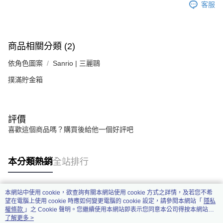
客服
商品相關分類 (2)
依角色圖案
Sanrio | 三麗鷗
撲滿貯金箱
評價
喜歡這個商品嗎？購買後給他一個好評吧
本分類熱銷
全站排行
本網站中使用 cookie，欲查詢有關本網站使用 cookie 方式之詳情，及若您不希
熱門標籤
望在電腦上使用 cookie 時應如何變更電腦的 cookie 設定，請參閱本網站「
隱私
權條款
」之 Cookie 聲明。您繼續使用本網站即表示您同意本公司得按本網站使
用條款之 Cookie 聲明使用 cookie。
了解更多 >