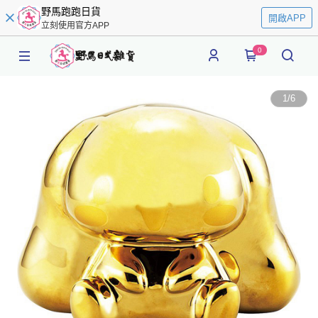
野馬跑跑日貨
開啟APP
立刻使用官方APP
0
1
/
6