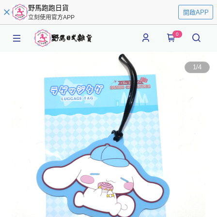
野馬跑跑日貨
開啟APP
立刻使用官方APP
0
1
/
4