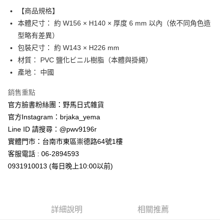
【商品規格】
付款後全家取貨
本體尺寸： 約 W156 × H140 × 厚度 6 mm 以內（依不同角色造
每筆NT$65，滿NT$999(含以上)免運費
型略有差異）
7-11取貨付款
包裝尺寸： 約 W143 × H226 mm
每筆NT$65，滿NT$999(含以上)免運費
材質： PVC 鹽化ビニル樹脂（本體與掛繩）
產地： 中國
付款後7-11取貨
每筆NT$65，滿NT$999(含以上)免運費
銷售重點
官方臉書粉絲團：野馬日式雜貨
宅配
官方Instagram：brjaka_yema
每筆NT$100，滿NT$999(含以上)免運費
Line ID 請搜尋：@pwv9196r
實體門市：台南市東區崇德路64號1樓
客服電話 : 06-2894593
0931910013 (每日晚上10:00以前)
詳細說明
相關推薦