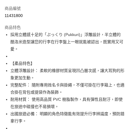
信用卡一次付款
商品編號
信用卡分期付款
11431800
3 期 0 利率 每期
NT$128
21家銀行
商品特色
合作金庫商業銀行
第一商業銀行
超商取貨付款
採用立體感十足的「ぷっくり (Pukkuri)」浮雕設計，半立體的
華南商業銀行
彰化商業銀行
酷洛米造型讓您的行李在行李盤上一眼就能被認出，既實用又可
LINE Pay
上海商業儲蓄銀行
台北富邦商業銀行
國泰世華商業銀行
兆豐國際商業銀行
愛。
Apple Pay
臺灣中小企業銀行
台中商業銀行
匯豐（台灣）商業銀行
華泰商業銀行
【產品特色】
街口支付
聯邦商業銀行
遠東國際商業銀行
立體浮雕設計： 柔軟的橡膠材質呈現凹凸層次感，讓大耳狗的形
元大商業銀行
永豐商業銀行
悠遊付
象更加生動。
玉山商業銀行
星展（台灣）商業銀行
完整配件： 隨附專用姓名卡與掛繩，不僅可掛在行李箱上，也適
台新國際商業銀行
中國信託商業銀行
Google Pay
台灣樂天信用卡公司
合掛在背包或提袋作為裝飾。
ATM付款
耐用材質： 使用高品質 PVC 樹脂製作，具有彈性且耐汙，即使
在旅途中碰撞也不易損壞。
運送方式
出國旅遊必備： 明顯的角色特徵能有效提升行李辨識度，預防錯
全家取貨付款
拿行李。
每筆NT$65，滿NT$999(含以上)免運費