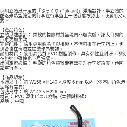
採用立體感十足的「ぷっくり (Pukkuri)」浮雕設計，半立體的
酷洛米造型讓您的行李在行李盤上一眼就能被認出，既實用又可
愛。
【產品特色】
立體浮雕設計： 柔軟的橡膠材質呈現凹凸層次感，讓大耳狗的
形象更加生動。
完整配件： 隨附專用姓名卡與掛繩，不僅可掛在行李箱上，也
適合掛在背包或提袋作為裝飾。
耐用材質： 使用高品質 PVC 樹脂製作，具有彈性且耐汙，即使
在旅途中碰撞也不易損壞。
出國旅遊必備： 明顯的角色特徵能有效提升行李辨識度，預防
錯拿行李。
【商品規格】
本體尺寸： 約 W156 × H140 × 厚度 6 mm 以內（依不同角色造
型略有差異）
包裝尺寸： 約 W143 × H226 mm
材質： PVC 鹽化ビニル樹脂（本體與掛繩）
產地： 中國