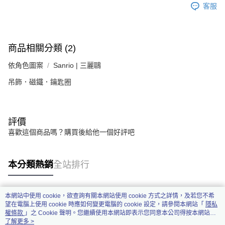
客服
商品相關分類 (2)
依角色圖案
Sanrio | 三麗鷗
吊飾．磁鐵．鑰匙圈
評價
喜歡這個商品嗎？購買後給他一個好評吧
本分類熱銷
全站排行
本網站中使用 cookie，欲查詢有關本網站使用 cookie 方式之詳情，及若您不希
熱門標籤
望在電腦上使用 cookie 時應如何變更電腦的 cookie 設定，請參閱本網站「
隱私
權條款
」之 Cookie 聲明。您繼續使用本網站即表示您同意本公司得按本網站使
用條款之 Cookie 聲明使用 cookie。
了解更多 >