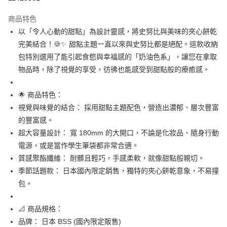
3 期 0 利率 每期
NT$241
21家銀行
商品特色
合作金庫商業銀行
第一商業銀行
超商取貨付款
以「令人心動的甜點」為設計靈感，將史努比與美味的夾心餅乾
華南商業銀行
彰化商業銀行
完美結合！🍪✨ 甜點主題一直以來與史努比都是絕配。這款收納
LINE Pay
上海商業儲蓄銀行
台北富邦商業銀行
國泰世華商業銀行
兆豐國際商業銀行
包特別選用了能引起食慾與幸福感的「奶油色系」，讓您在拿取
Apple Pay
臺灣中小企業銀行
台中商業銀行
物品時，除了視覺的享受，彷彿也能感受到甜點般的療癒感。
匯豐（台灣）商業銀行
華泰商業銀行
街口支付
聯邦商業銀行
遠東國際商業銀行
🌟 商品特色：
元大商業銀行
永豐商業銀行
悠遊付
視覺與味覺的結合： 採用甜點主題配色，營造出濃郁、層次豐富
玉山商業銀行
星展（台灣）商業銀行
的豐富感。
台新國際商業銀行
中國信託商業銀行
Google Pay
台灣樂天信用卡公司
超大容量設計： 寬 180mm 的大開口，不論是化妝品、隨身行動
ATM付款
電源，或是當作學生筆袋都非常合適。
質感聚酯纖維： 耐髒且輕巧，手感柔軟，就像甜點般親切。
運送方式
季節話題款： 日本國內限定銷售，獨特的夾心餅乾意象，不易撞
全家取貨付款
包。
每筆NT$65，滿NT$999(含以上)免運費
📐 商品規格：
付款後全家取貨
品牌： 日本 BSS (國內限定販售)