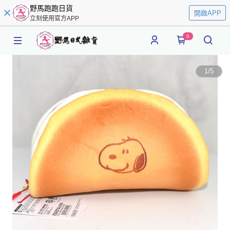
野馬跑跑日貨
開啟APP
立刻使用官方APP
0
1
/
5