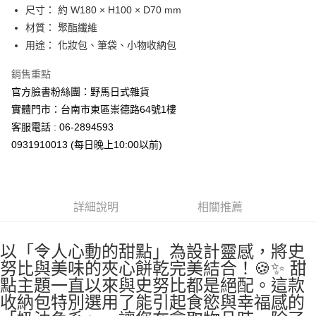
每筆NT$65，滿NT$999(含以上)免運費
尺寸： 約 W180 × H100 × D70 mm
7-11取貨付款
材質： 聚酯纖維
每筆NT$65，滿NT$999(含以上)免運費
用途： 化妝包、筆袋、小物收納包
付款後7-11取貨
銷售重點
每筆NT$65，滿NT$999(含以上)免運費
官方臉書粉絲團：野馬日式雜貨
實體門市：台南市東區崇德路64號1樓
宅配
客服電話 : 06-2894593
每筆NT$100，滿NT$999(含以上)免運費
0931910013 (每日晚上10:00以前)
詳細說明
相關推薦
以「令人心動的甜點」為設計靈感，將史
努比與美味的夾心餅乾完美結合！🍪✨ 甜
點主題一直以來與史努比都是絕配。這款
收納包特別選用了能引起食慾與幸福感的