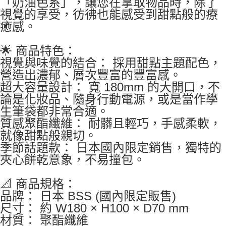
「奶油色系」，讓您在拿取物品時，除了
視覺的享受，彷彿也能感受到甜點般的療
癒感。
🌟 商品特色：
視覺與味覺的結合： 採用甜點主題配色，
營造出濃郁、層次豐富的豐富感。
超大容量設計： 寬 180mm 的大開口，不
論是化妝品、隨身行動電源，或是當作學
生筆袋都非常合適。
質感聚酯纖維： 耐髒且輕巧，手感柔軟，
就像甜點般親切。
季節話題款： 日本國內限定銷售，獨特的
夾心餅乾意象，不易撞包。
📐 商品規格：
品牌： 日本 BSS (國內限定販售)
尺寸： 約 W180 × H100 × D70 mm
材質： 聚酯纖維