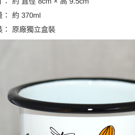
： 約 直徑 8cm × 高 9.5cm
： 約 370ml
裝： 原廠獨立盒裝