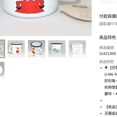
付款與運
超取滿NT$
付款方式
商品特色
信用卡一
商品編號
11421359
信用卡分
商品特色
3 期 
🌟【芬
合作金
(Lit
超商取貨
華南商
好的每一
LINE Pay
上海商
約與懷
國泰世
夥伴。
Apple Pay
臺灣中
匯豐（
街口支付
聯邦商
【商品
元大商
悠遊付
芬蘭設