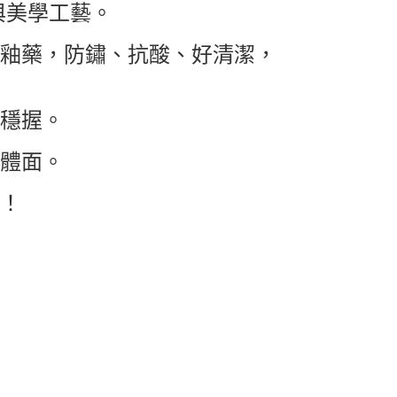
護與美學工藝。
質釉藥，防鏽、抗酸、好清潔，
鬆穩握。
方體面。
式！