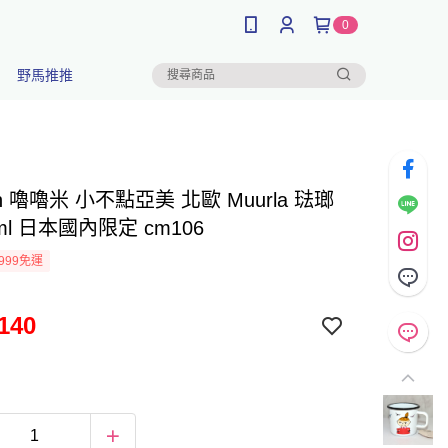
0
野馬推推
in 嚕嚕米 小不點亞美 北歐 Muurla 琺瑯
0ml 日本國內限定 cm106
999免運
140