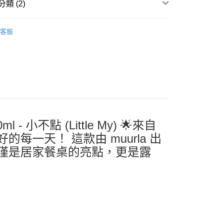
類 (2)
案
Moomin | 姆明嚕嚕米
客服
．酒杯．茶杯
馬克杯
 小不點 (Little My) 🌟來自
一天！ 這款由 muurla 出
僅是居家餐桌的亮點，更是露