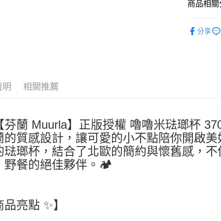
商品相關分
依角色圖
分享
🍵馬克杯
說明
相關推薦
【芬蘭 Muurla】正版授權 嚕嚕米琺瑯杯 370ml -
蘭的質感設計，讓可愛的小不點陪你開啟美好的每
的琺瑯杯，結合了北歐的簡約與懷舊感，不
、野餐的絕佳夥伴。🏕️
商品亮點 ✨】