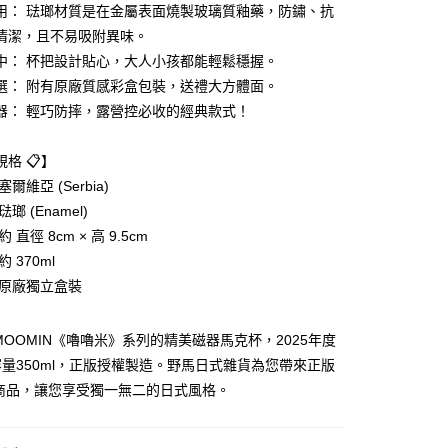
業銀行
星展（台灣）商業銀行
用： 琺瑯材質是在金屬表面燒製玻璃質釉藥，防鏽、抗
際商業銀行
中國信託商業銀行
y
清潔，且不易吸附異味。
天信用卡公司
中： 杯把設計貼心，大人小孩都能輕鬆穩握。
選： 附有原廠質感彩盒包裝，送禮大方體面。
器： 輕巧防摔，露營控必收的經典款式！
格 📋】
付款
爾維亞 (Serbia)
5，滿NT$999(含以上)免運費
瑯 (Enamel)
家取貨
 直徑 8cm × 高 9.5cm
5，滿NT$999(含以上)免運費
 370ml
 原廠獨立盒裝
付款
5，滿NT$999(含以上)免運費
MOOMIN《嚕嚕米》系列的精美磁器馬克杯，2025年度
1取貨
量350ml，正版授權製造。野馬日式雜貨為您帶來正版
5，滿NT$999(含以上)免運費
N商品，讓您享受獨一無二的日式風格。
00，滿NT$999(含以上)免運費