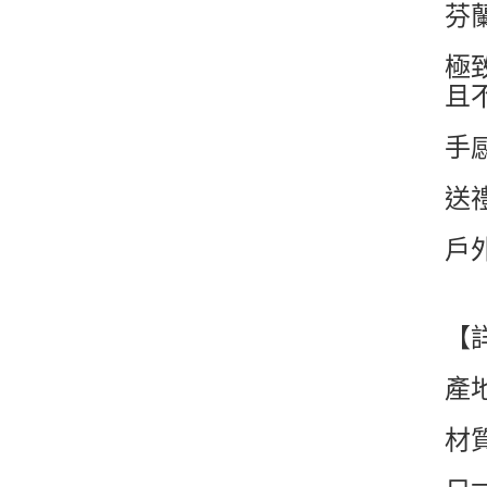
芬
極
且
手
送
戶
【
產地
材質