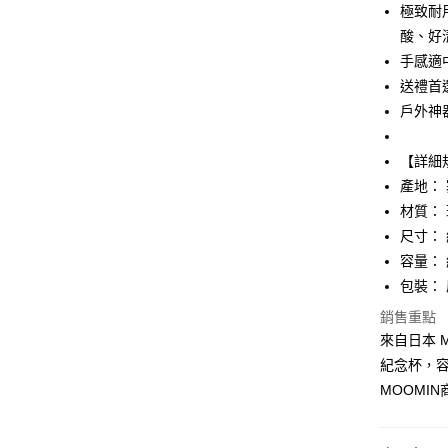
玉山商
極致耐
台新國
Google Pa
酸、好
台灣樂
ATM付款
手感適
送禮首
戶外神
運送方式
【詳細規
全家取貨
產地： 塞
每筆NT$6
材質： 琺
付款後全
尺寸： 約
每筆NT$6
容量： 約
包裝：
7-11取貨
每筆NT$6
銷售重點
來自日本 
付款後7-1
紀念杯，容
每筆NT$6
MOOMI
宅配
每筆NT$1