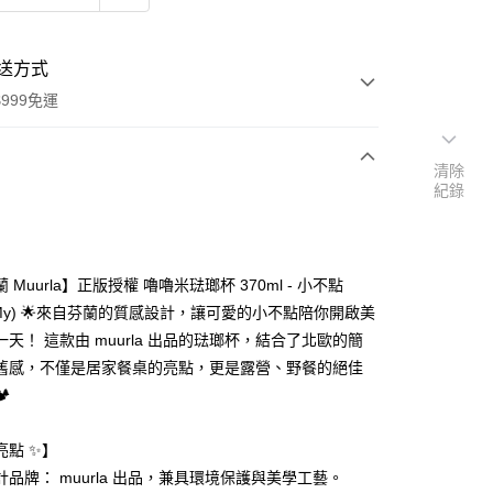
送方式
999免運
清除
紀錄
次付款
期付款
0 利率 每期
NT$380
21家銀行
蘭 Muurla】正版授權 嚕嚕米琺瑯杯 370ml - 小不點
庫商業銀行
第一商業銀行
tle My) 🌟來自芬蘭的質感設計，讓可愛的小不點陪你開啟美
付款
業銀行
彰化商業銀行
天！ 這款由 muurla 出品的琺瑯杯，結合了北歐的簡
業儲蓄銀行
台北富邦商業銀行
舊感，不僅是居家餐桌的亮點，更是露營、野餐的絕佳
華商業銀行
兆豐國際商業銀行
️
小企業銀行
台中商業銀行
台灣）商業銀行
華泰商業銀行
業銀行
遠東國際商業銀行
亮點 ✨】
業銀行
永豐商業銀行
計品牌： muurla 出品，兼具環境保護與美學工藝。