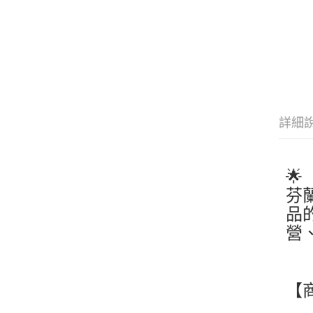
詳細
🌟
芬
品
營
【