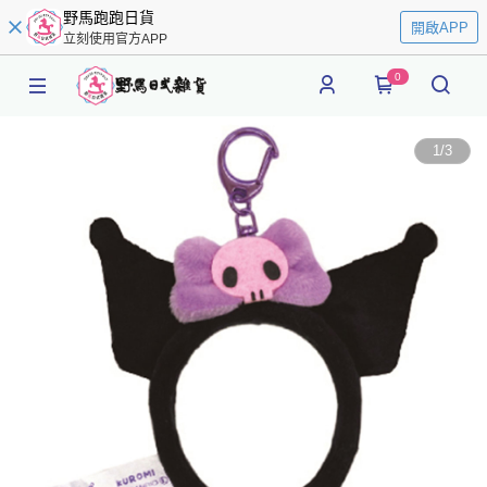
野馬跑跑日貨
開啟APP
立刻使用官方APP
0
1
/
3