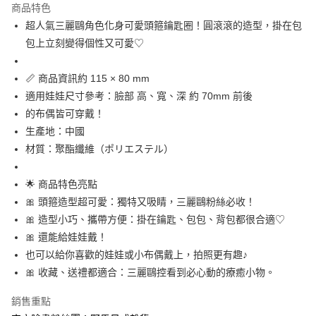
商品特色
合作金庫商業銀行
第一商業銀行
超商取貨付款
超人氣三麗鷗角色化身可愛頭箍鑰匙圈！圓滾滾的造型，掛在包
華南商業銀行
彰化商業銀行
包上立刻變得個性又可愛♡
LINE Pay
上海商業儲蓄銀行
台北富邦商業銀行
國泰世華商業銀行
兆豐國際商業銀行
Apple Pay
臺灣中小企業銀行
台中商業銀行
📏 商品資訊約 115 × 80 mm
匯豐（台灣）商業銀行
華泰商業銀行
適用娃娃尺寸參考：臉部 高、寬、深 約 70mm 前後
街口支付
聯邦商業銀行
遠東國際商業銀行
的布偶皆可穿戴！
元大商業銀行
永豐商業銀行
悠遊付
生產地：中國
玉山商業銀行
星展（台灣）商業銀行
材質：聚酯纖維（ポリエステル）
台新國際商業銀行
中國信託商業銀行
Google Pay
台灣樂天信用卡公司
ATM付款
🌟 商品特色亮點
🎀 頭箍造型超可愛：獨特又吸睛，三麗鷗粉絲必收！
運送方式
🎀 造型小巧、攜帶方便：掛在鑰匙、包包、背包都很合適♡
全家取貨付款
🎀 還能給娃娃戴！
每筆NT$65，滿NT$999(含以上)免運費
也可以給你喜歡的娃娃或小布偶戴上，拍照更有趣♪
🎀 收藏、送禮都適合：三麗鷗控看到必心動的療癒小物。
付款後全家取貨
每筆NT$65，滿NT$999(含以上)免運費
銷售重點