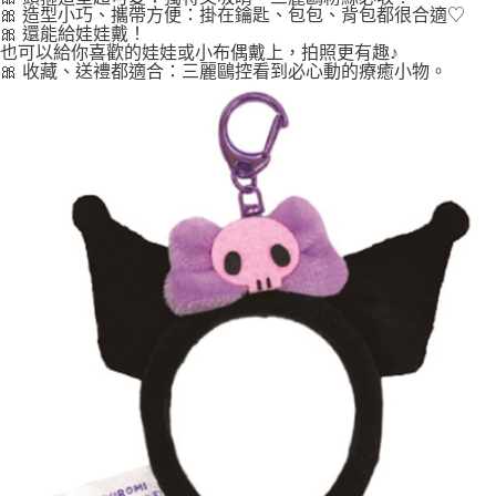
🎀 造型小巧、攜帶方便：掛在鑰匙、包包、背包都很合適♡
🎀 還能給娃娃戴！
也可以給你喜歡的娃娃或小布偶戴上，拍照更有趣♪
🎀 收藏、送禮都適合：三麗鷗控看到必心動的療癒小物。