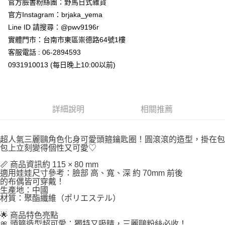
官方臉書粉絲團：野馬日式雜貨
7-11取貨付款
官方Instagram：brjaka_yema
每筆NT$65，滿NT$999(含以上)免運費
Line ID 請搜尋：@pwv9196r
付款後7-11取貨
實體門市：台南市東區崇德路64號1樓
每筆NT$65，滿NT$999(含以上)免運費
客服電話 : 06-2894593
0931910013 (每日晚上10:00以前)
宅配
每筆NT$100，滿NT$999(含以上)免運費
詳細說明
相關推薦
超人氣三麗鷗角色化身可愛頭箍鑰匙圈！圓滾滾的造型，掛在包
包上立刻變得個性又可愛♡
📏 商品資訊約 115 × 80 mm
適用娃娃尺寸參考：臉部 高、寬、深 約 70mm 前後
的布偶皆可穿戴！
生產地：中國
材質：聚酯纖維（ポリエステル）
🌟 商品特色亮點
🎀 頭箍造型超可愛：獨特又吸睛，三麗鷗粉絲必收！