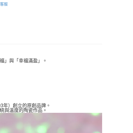
客服
案
❤金運招財貓
運擺飾裝飾
招財貓擺飾
箱
列
日本作舍擺飾
價】8/1~8/16 指定商品任選2件88折
福」與「幸福滿盈」。
1893年）創立的原創品牌。
統與溫度的陶瓷作品。