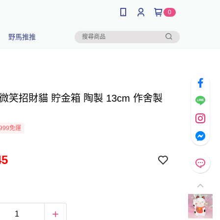
0
野馬推推
微笑招財貓 貯金箱 陶製 13cm 作舍製
999免運
45