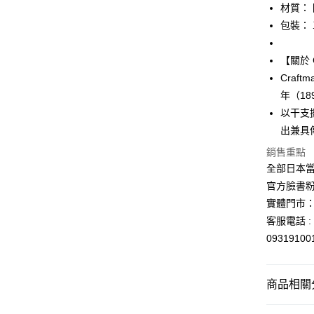
玉山商
材質：
台新國
Google Pa
包裝：
台灣樂
ATM付款
【關於 C
Craf
運送方式
年（1
以干支
全家取貨
出兼具
每筆NT$6
銷售重點
付款後全
全部日本當
每筆NT$6
官方臉書
7-11取貨
實體門市：
客服電話 : 
每筆NT$6
0931910
付款後7-1
每筆NT$6
商品相關分
宅配
🎌日本製
每筆NT$1