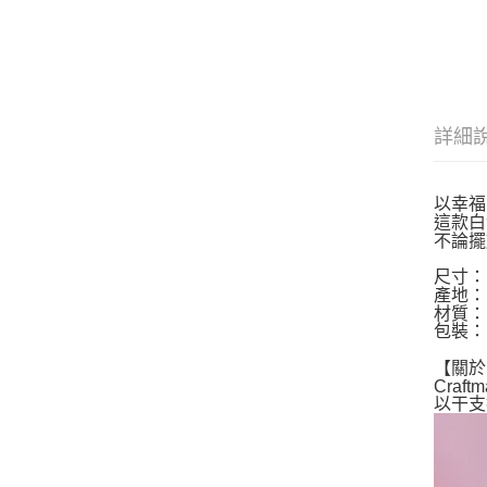
詳細
以幸福
這款白
不論擺
尺寸： 
產地：
材質：
包裝：
【關於 C
Cra
以干支