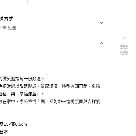
送方式
999免運
清除
紀錄
次付款
期付款
0 利率 每期
NT$248
21家銀行
的微笑迎接每一份好運。
庫商業銀行
第一商業銀行
色招財貓以陶器製成，質感溫潤，造型圓潤可愛，象徵
付款
業銀行
彰化商業銀行
招福」與「幸福滿盈」。
業儲蓄銀行
台北富邦商業銀行
放在家中、辦公室或店面，都能帶來愉悅氛圍與吉祥氣
華商業銀行
兆豐國際商業銀行
小企業銀行
台中商業銀行
台灣）商業銀行
華泰商業銀行
業銀行
遠東國際商業銀行
高13×寬8.5cm
業銀行
永豐商業銀行
 日本