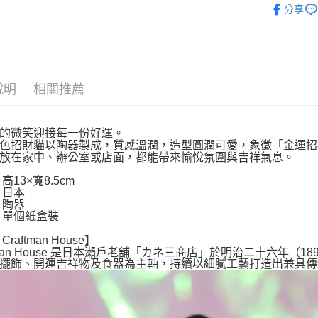
分享
依角色圖
⛩️和風開
撲滿貯金
說明
相關推薦
依商品系
🎁【限時特
的微笑迎接每一份好運。
色招財貓以陶器製成，質感溫潤，造型圓潤可愛，象徵「金運招
放在家中、辦公室或店面，都能帶來愉悅氛圍與吉祥氣息。
高13×寬8.5cm
 日本
 陶器
 單個紙盒裝
raftman House】
ftman House 是日本瀨戶老舖「カネ三商店」於明治二十六年（
擺飾、開運吉祥物及食器為主軸，持續以細膩工藝打造出兼具傳