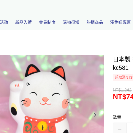
活動
新品入荷
會員制度
購物須知
熱銷商品
湊免運專區
日本製 
kc581
超取滿NT$
NT$1,242
NT$7
數量