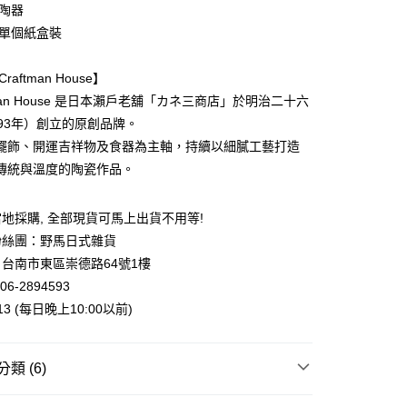
業銀行
星展（台灣）商業銀行
 陶器
際商業銀行
中國信託商業銀行
y
 單個紙盒裝
天信用卡公司
raftman House】
tman House 是日本瀨戶老舖「カネ三商店」於明治二十六
893年）創立的原創品牌。
擺飾、開運吉祥物及食器為主軸，持續以細膩工藝打造
付款
傳統與溫度的陶瓷作品。
5，滿NT$999(含以上)免運費
家取貨
地採購, 全部現貨可馬上出貨不用等!
5，滿NT$999(含以上)免運費
粉絲團：野馬日式雜貨
付款
台南市東區崇德路64號1樓
06-2894593
5，滿NT$999(含以上)免運費
013 (每日晚上10:00以前)
1取貨
5，滿NT$999(含以上)免運費
類 (6)
專區
00，滿NT$999(含以上)免運費