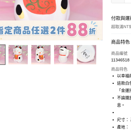
付款與運
超取滿NT$
付款方式
商品特色
信用卡一
商品編號
11346518
信用卡分
商品特色
3 期 
以幸福
合作金
這款白
超商取貨
華南商
「金運
LINE Pay
上海商
不論擺
國泰世
息。
Apple Pay
臺灣中
匯豐（
街口支付
聯邦商
尺寸： 
元大商
悠遊付
產地：