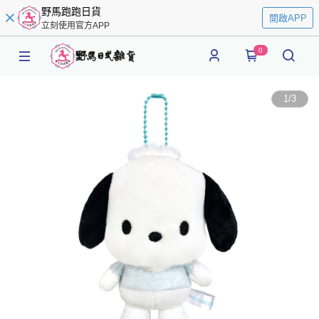
野馬跑跑日貨
開啟APP
立刻使用官方APP
0
1
/
3