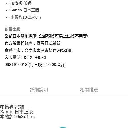
超商取貨付款
帕恰狗 吊飾
華南商業銀行
彰化商業銀行
Sanrio 日本正版
LINE Pay
上海商業儲蓄銀行
台北富邦商業銀行
國泰世華商業銀行
兆豐國際商業銀行
本體約10x8x4cm
Apple Pay
臺灣中小企業銀行
台中商業銀行
銷售重點
匯豐（台灣）商業銀行
華泰商業銀行
街口支付
聯邦商業銀行
遠東國際商業銀行
全部日本當地採購, 全部現貨可馬上出貨不用等!
元大商業銀行
永豐商業銀行
悠遊付
官方臉書粉絲團：野馬日式雜貨
玉山商業銀行
星展（台灣）商業銀行
實體門市：台南市東區崇德路64號1樓
台新國際商業銀行
中國信託商業銀行
Google Pay
客服電話 : 06-2894593
台灣樂天信用卡公司
ATM付款
0931910013 (每日晚上10:00以前)
運送方式
全家取貨付款
詳細說明
相關推薦
每筆NT$65，滿NT$999(含以上)免運費
付款後全家取貨
帕恰狗 吊飾
Sanrio 日本正版
每筆NT$65，滿NT$999(含以上)免運費
本體約10x8x4cm
7-11取貨付款