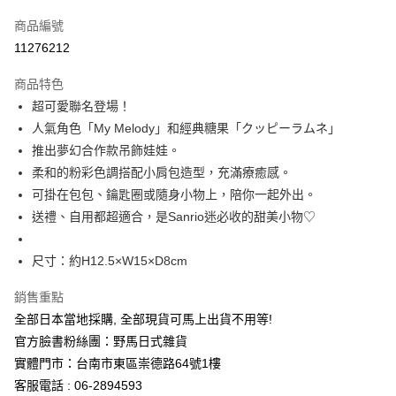
信用卡一次付款
商品編號
信用卡分期付款
11276212
3 期 0 利率 每期
NT$211
21家銀行
商品特色
合作金庫商業銀行
第一商業銀行
超商取貨付款
超可愛聯名登場！
華南商業銀行
彰化商業銀行
人氣角色「My Melody」和經典糖果「クッピーラムネ」
LINE Pay
上海商業儲蓄銀行
台北富邦商業銀行
國泰世華商業銀行
兆豐國際商業銀行
推出夢幻合作款吊飾娃娃。
Apple Pay
臺灣中小企業銀行
台中商業銀行
柔和的粉彩色調搭配小肩包造型，充滿療癒感。
匯豐（台灣）商業銀行
華泰商業銀行
可掛在包包、鑰匙圈或隨身小物上，陪你一起外出。
街口支付
聯邦商業銀行
遠東國際商業銀行
送禮、自用都超適合，是Sanrio迷必收的甜美小物♡
元大商業銀行
永豐商業銀行
悠遊付
玉山商業銀行
星展（台灣）商業銀行
尺寸：約H12.5×W15×D8cm
台新國際商業銀行
中國信託商業銀行
Google Pay
台灣樂天信用卡公司
ATM付款
銷售重點
全部日本當地採購, 全部現貨可馬上出貨不用等!
運送方式
官方臉書粉絲團：野馬日式雜貨
實體門市：台南市東區崇德路64號1樓
全家取貨付款
客服電話 : 06-2894593
每筆NT$65，滿NT$999(含以上)免運費