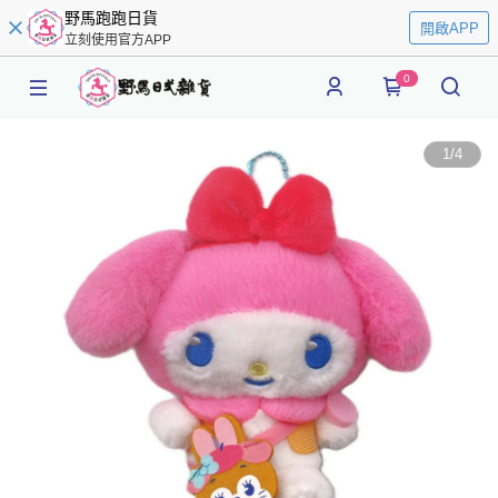
野馬跑跑日貨
開啟APP
立刻使用官方APP
0
1
/
4