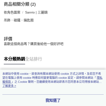
商品相關分類 (2)
依角色圖案
Sanrio | 三麗鷗
吊飾．磁鐵．鑰匙圈
評價
喜歡這個商品嗎？購買後給他一個好評吧
本分類熱銷
全站排行
本網站中使用 cookie，欲查詢有關本網站使用 cookie 方式之詳情，及若您不希
熱門標籤
望在電腦上使用 cookie 時應如何變更電腦的 cookie 設定，請參閱本網站「
隱私
權條款
」之 Cookie 聲明。您繼續使用本網站即表示您同意本公司得按本網站使
用條款之 Cookie 聲明使用 cookie。
了解更多 >
我知道了