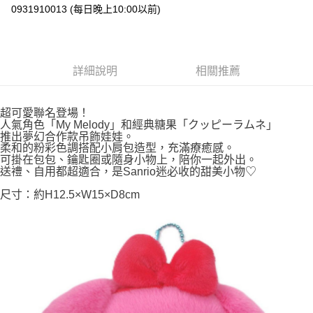
0931910013 (每日晚上10:00以前)
付款後全家取貨
每筆NT$65，滿NT$999(含以上)免運費
7-11取貨付款
詳細說明
相關推薦
每筆NT$65，滿NT$999(含以上)免運費
付款後7-11取貨
超可愛聯名登場！
人氣角色「My Melody」和經典糖果「クッピーラムネ」
每筆NT$65，滿NT$999(含以上)免運費
推出夢幻合作款吊飾娃娃。
柔和的粉彩色調搭配小肩包造型，充滿療癒感。
宅配
可掛在包包、鑰匙圈或隨身小物上，陪你一起外出。
送禮、自用都超適合，是Sanrio迷必收的甜美小物♡
每筆NT$100，滿NT$999(含以上)免運費
尺寸：約H12.5×W15×D8cm