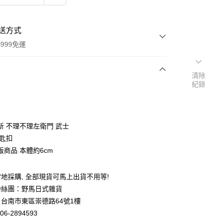
送方式
999免運
清除
紀錄
次付款
期付款
0 利率 每期
NT$119
21家銀行
新 不理不理左衛門 武士
庫商業銀行
第一商業銀行
鑰匙扣
付款
業銀行
彰化商業銀行
版商品 本體約6cm
業儲蓄銀行
台北富邦商業銀行
華商業銀行
兆豐國際商業銀行
地採購, 全部現貨可馬上出貨不用等!
小企業銀行
台中商業銀行
台灣）商業銀行
華泰商業銀行
粉絲團：野馬日式雜貨
業銀行
遠東國際商業銀行
台南市東區崇德路64號1樓
業銀行
永豐商業銀行
06-2894593