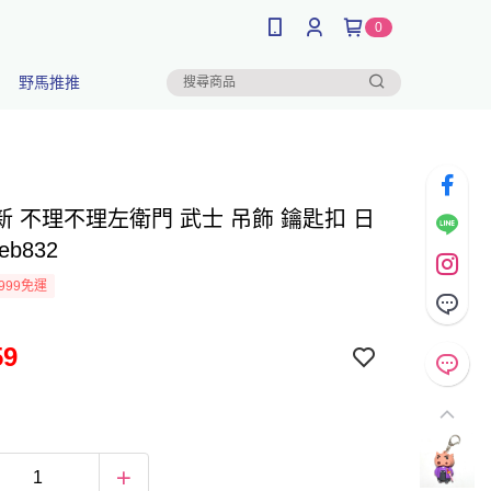
0
野馬推推
新 不理不理左衛門 武士 吊飾 鑰匙扣 日
b832
999免運
59