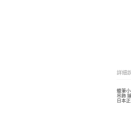
詳細
蠟筆小
吊飾 
日本正