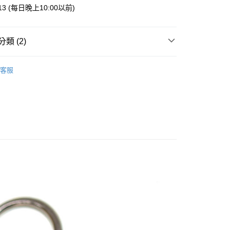
業銀行
星展（台灣）商業銀行
013 (每日晚上10:00以前)
際商業銀行
中國信託商業銀行
y
天信用卡公司
類 (2)
案
Crayon | 蠟筆小新
客服
鐵．鑰匙圈
付款
5，滿NT$999(含以上)免運費
家取貨
5，滿NT$999(含以上)免運費
付款
5，滿NT$999(含以上)免運費
1取貨
5，滿NT$999(含以上)免運費
00，滿NT$999(含以上)免運費