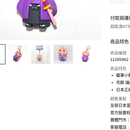
付款與運
超取滿NT$
付款方式
商品特色
信用卡一
商品編號
11265962
信用卡分
商品特色
3 期 
蠟筆小
合作金
吊飾 
超商取貨
華南商
日本正
LINE Pay
上海商
銷售重點
國泰世
Apple Pay
全部日本當
臺灣中
匯豐（
官方臉書
街口支付
聯邦商
實體門市：
元大商
悠遊付
客服電話 : 