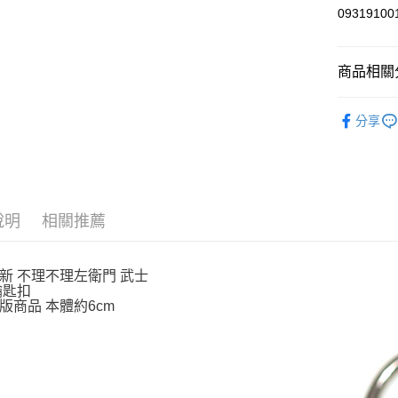
玉山商
0931910
台新國
Google Pa
台灣樂
ATM付款
商品相關分
依角色圖
運送方式
分享
吊飾．磁
全家取貨
每筆NT$6
付款後全
說明
相關推薦
每筆NT$6
7-11取貨
新 不理不理左衛門 武士
每筆NT$6
鑰匙扣
版商品 本體約6cm
付款後7-1
每筆NT$6
宅配
每筆NT$1