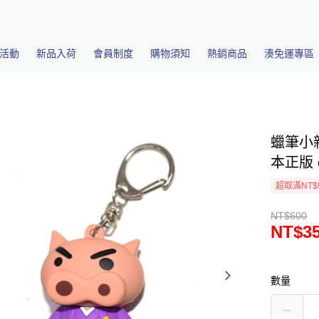
活動
新品入荷
會員制度
購物須知
熱銷商品
湊免運專區
蠟筆小
本正版 e
超取滿NT$
NT$600
NT$3
數量