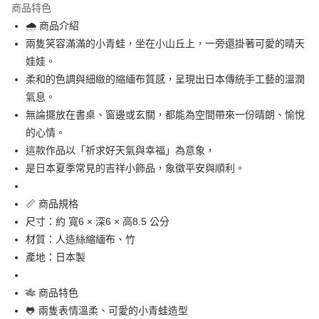
商品特色
合作金庫商業銀行
第一商業銀行
超商取貨付款
🌧 商品介紹
華南商業銀行
彰化商業銀行
兩隻笑容滿滿的小青蛙，坐在小山丘上，一旁還掛著可愛的晴天
LINE Pay
上海商業儲蓄銀行
台北富邦商業銀行
國泰世華商業銀行
兆豐國際商業銀行
娃娃。
Apple Pay
臺灣中小企業銀行
台中商業銀行
柔和的色調與細緻的縮緬布質感，呈現出日本傳統手工藝的溫潤
匯豐（台灣）商業銀行
華泰商業銀行
氣息。
街口支付
聯邦商業銀行
遠東國際商業銀行
無論擺放在書桌、窗邊或玄關，都能為空間帶來一份晴朗、愉悅
元大商業銀行
永豐商業銀行
悠遊付
的心情。
玉山商業銀行
星展（台灣）商業銀行
這款作品以「祈求好天氣與幸福」為意象，
台新國際商業銀行
中國信託商業銀行
Google Pay
台灣樂天信用卡公司
是日本夏季常見的吉祥小飾品，象徵平安與順利。
ATM付款
📏 商品規格
運送方式
尺寸：約 寬6 × 深6 × 高8.5 公分
全家取貨付款
材質：人造絲縮緬布、竹
每筆NT$65，滿NT$999(含以上)免運費
產地：日本製
付款後全家取貨
🎋 商品特色
每筆NT$65，滿NT$999(含以上)免運費
🐸 兩隻表情溫柔、可愛的小青蛙造型