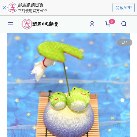
野馬跑跑日貨
開啟APP
立刻使用官方APP
0
1
/
7