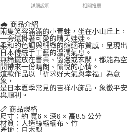
詳細說明
相關推薦
🌧 商品介紹
兩隻笑容滿滿的小青蛙，坐在小山丘上，
一旁還掛著可愛的晴天娃娃。
柔和的色調與細緻的縮緬布質感，呈現出
日本傳統手工藝的溫潤氣息。
無論擺放在書桌、窗邊或玄關，都能為空
間帶來一份晴朗、愉悅的心情。
這款作品以「祈求好天氣與幸福」為意
象，
是日本夏季常見的吉祥小飾品，象徵平安
與順利。
📏 商品規格
尺寸：約 寬6 × 深6 × 高8.5 公分
材質：人造絲縮緬布、竹
產地：日本製