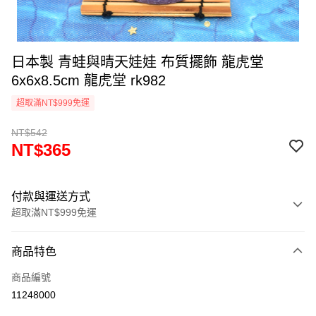
日本製 青蛙與晴天娃娃 布質擺飾 龍虎堂
6x6x8.5cm 龍虎堂 rk982
超取滿NT$999免運
NT$542
NT$365
付款與運送方式
超取滿NT$999免運
付款方式
商品特色
信用卡一次付款
商品編號
信用卡分期付款
11248000
3 期 0 利率 每期
NT$121
21家銀行