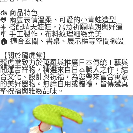
🎋 商品特色
🐸 兩隻表情溫柔、可愛的小青蛙造型
☀️ 搭配晴天娃娃，寓意祈願晴朗與好運
🎐 手工製作，布料紋理細緻柔美
🏠 適合玄關、書桌、展示櫃等空間擺設
【關於龍虎堂】
龍虎堂致力於蒐羅與推廣日本傳統工藝與
開運吉祥物，精選來自日本職人之作，結
合文化、設計與祝福，為您帶來富含寓意
的美好器物。無論自用或贈禮，皆傳遞真
摯祝福與雅緻品味。