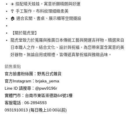
7-11取貨付款
☀️ 搭配晴天娃娃，寓意祈願晴朗與好運
每筆NT$65，滿NT$999(含以上)免運費
🎐 手工製作，布料紋理細緻柔美
🏠 適合玄關、書桌、展示櫃等空間擺設
付款後7-11取貨
每筆NT$65，滿NT$999(含以上)免運費
【關於龍虎堂】
龍虎堂致力於蒐羅與推廣日本傳統工藝與開運吉祥物，精選來自
宅配
日本職人之作，結合文化、設計與祝福，為您帶來富含寓意的美
每筆NT$100，滿NT$999(含以上)免運費
好器物。無論自用或贈禮，皆傳遞真摯祝福與雅緻品味。
銷售重點
官方臉書粉絲團：野馬日式雜貨
官方Instagram：brjaka_yema
Line ID 請搜尋：@pwv9196r
實體門市：台南市東區崇德路64號1樓
客服電話 : 06-2894593
0931910013 (每日晚上10:00以前)