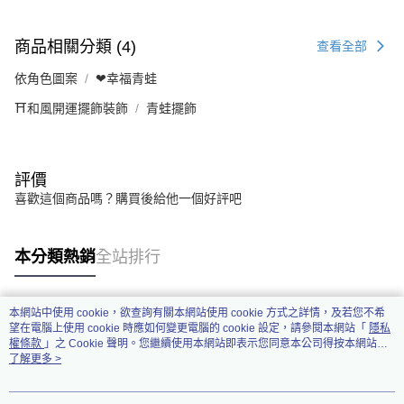
商品相關分類 (4)
查看全部
依角色圖案
❤幸福青蛙
⛩️和風開運擺飾裝飾
青蛙擺飾
評價
喜歡這個商品嗎？購買後給他一個好評吧
本分類熱銷
全站排行
本網站中使用 cookie，欲查詢有關本網站使用 cookie 方式之詳情，及若您不希
熱門標籤
望在電腦上使用 cookie 時應如何變更電腦的 cookie 設定，請參閱本網站「
隱私
權條款
」之 Cookie 聲明。您繼續使用本網站即表示您同意本公司得按本網站使
用條款之 Cookie 聲明使用 cookie。
了解更多 >