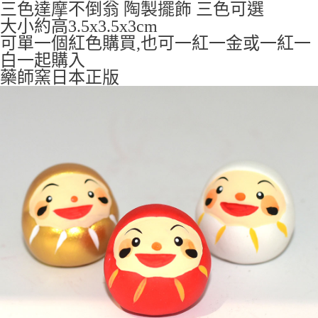
付款後全家取貨
三色達摩不倒翁 陶製擺飾 三色可選
每筆NT$65，滿NT$999(含以上)免運費
大小約高3.5x3.5x3cm
可單一個紅色購買,也可一紅一金或一紅一
7-11取貨付款
白一起購入
每筆NT$65，滿NT$999(含以上)免運費
藥師窯日本正版
付款後7-11取貨
每筆NT$65，滿NT$999(含以上)免運費
宅配
每筆NT$100，滿NT$999(含以上)免運費