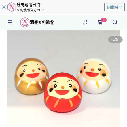
野馬跑跑日貨
開啟APP
立刻使用官方APP
0
1
/
5