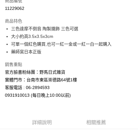
商品編號
信用卡分期付款
11229062
3 期 0 利率 每期
NT$43
21家銀行
商品特色
合作金庫商業銀行
第一商業銀行
超商取貨付款
三色達摩不倒翁 陶製擺飾 三色可選
華南商業銀行
彰化商業銀行
大小約高3.5x3.5x3cm
LINE Pay
上海商業儲蓄銀行
台北富邦商業銀行
國泰世華商業銀行
兆豐國際商業銀行
可單一個紅色購買,也可一紅一金或一紅一白一起購入
Apple Pay
臺灣中小企業銀行
台中商業銀行
藥師窯日本正版
匯豐（台灣）商業銀行
華泰商業銀行
街口支付
聯邦商業銀行
遠東國際商業銀行
銷售重點
元大商業銀行
永豐商業銀行
悠遊付
官方臉書粉絲團：野馬日式雜貨
玉山商業銀行
星展（台灣）商業銀行
實體門市：台南市東區崇德路64號1樓
台新國際商業銀行
中國信託商業銀行
Google Pay
客服電話 : 06-2894593
台灣樂天信用卡公司
ATM付款
0931910013 (每日晚上10:00以前)
運送方式
全家取貨付款
詳細說明
相關推薦
每筆NT$65，滿NT$999(含以上)免運費