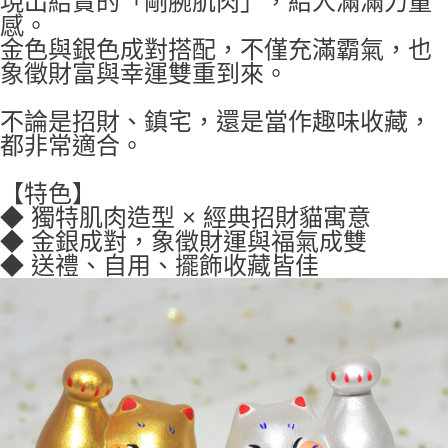
現出結實的「剛腕肌肉」，給人滿滿力量
感。
金色與銀色成對搭配，不僅充滿霸氣，也
象徵財富與幸運雙重到來。
不論是招財、鎮宅，還是當作趣味收藏，
都非常適合。
【特色】
◆ 獨特肌肉造型 × 經典招財貓寓意
◆ 金銀成對，象徵財運與福氣成雙
◆ 送禮、自用、擺飾收藏皆佳