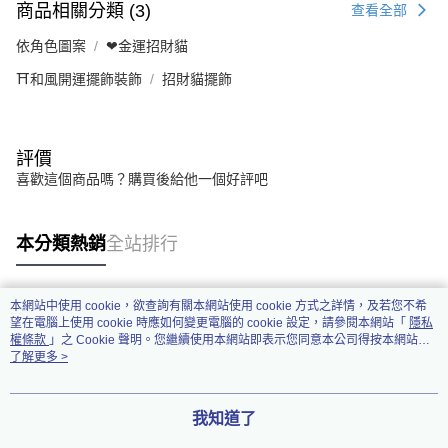
商品相關分類 (3)
查看全部
依角色圖案
❤金運招財貓
⛩️和風開運擺飾裝飾
招財貓擺飾
評價
喜歡這個商品嗎？購買後給他一個好評吧
本分類熱銷
全站排行
本網站中使用 cookie，欲查詢有關本網站使用 cookie 方式之詳情，及若您不希
熱門標籤
望在電腦上使用 cookie 時應如何變更電腦的 cookie 設定，請參閱本網站「
隱私
權條款
」之 Cookie 聲明。您繼續使用本網站即表示您同意本公司得按本網站使
用條款之 Cookie 聲明使用 cookie。
了解更多 >
我知道了