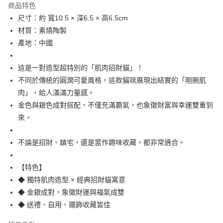
商品特色
合作金庫商業銀行
第一商業銀行
超商取貨付款
尺寸：約 寬10.5 × 深6.5 × 高6.5cm
華南商業銀行
彰化商業銀行
材質：素燒陶製
LINE Pay
上海商業儲蓄銀行
台北富邦商業銀行
國泰世華商業銀行
兆豐國際商業銀行
產地：中國
Apple Pay
臺灣中小企業銀行
台中商業銀行
匯豐（台灣）商業銀行
華泰商業銀行
這是一對造型超特別的「肌肉招財貓」！
街口支付
聯邦商業銀行
遠東國際商業銀行
不同於傳統的圓潤可愛風格，這款貓咪展現出結實的「剛腕肌
元大商業銀行
永豐商業銀行
悠遊付
肉」，給人滿滿力量感。
玉山商業銀行
星展（台灣）商業銀行
金色與銀色成對搭配，不僅充滿霸氣，也象徵財富與幸運雙重到
台新國際商業銀行
中國信託商業銀行
Google Pay
台灣樂天信用卡公司
來。
ATM付款
不論是招財、鎮宅，還是當作趣味收藏，都非常適合。
運送方式
全家取貨付款
【特色】
每筆NT$65，滿NT$999(含以上)免運費
◆ 獨特肌肉造型 × 經典招財貓寓意
◆ 金銀成對，象徵財運與福氣成雙
付款後全家取貨
◆ 送禮、自用、擺飾收藏皆佳
每筆NT$65，滿NT$999(含以上)免運費