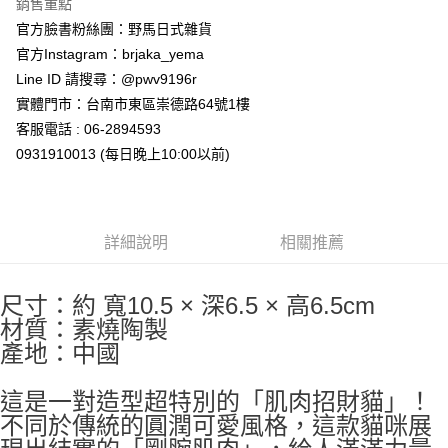
銷售重點
7-11取貨付款
官方臉書粉絲團：野馬日式雜貨
每筆NT$65，滿NT$999(含以上)免運費
官方Instagram：brjaka_yema
付款後7-11取貨
Line ID 請搜尋：@pwv9196r
每筆NT$65，滿NT$999(含以上)免運費
實體門市：台南市東區崇德路64號1樓
客服電話 : 06-2894593
宅配
0931910013 (每日晚上10:00以前)
每筆NT$100，滿NT$999(含以上)免運費
詳細說明
相關推薦
尺寸：約 寬10.5 × 深6.5 × 高6.5cm
材質：素燒陶製
產地：中國
這是一對造型超特別的「肌肉招財貓」！
不同於傳統的圓潤可愛風格，這款貓咪展