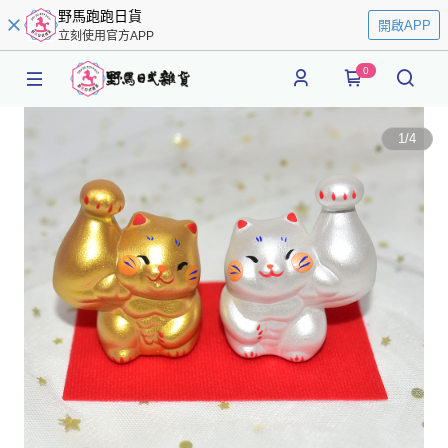
野馬跑跑日貨
開啟APP
立刻使用官方APP
0
1
/
4