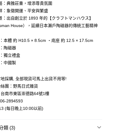
業銀行
星展（台灣）商業銀行
藝：典雅莊重，增添尊貴氛圍
際商業銀行
中國信託商業銀行
y
祥：象徵開運、平安與繁盛
天信用卡公司
景：出自創立於 1893 年的【クラフトマンハウス】
ftsman House），延續日本瀨戶陶磁器的傳統工藝精神
：本體 約 H10.5 × 8.5cm ・底座 約 12.5 × 17.5cm
質：陶磁器
付款
裝：獨立禮盒
5，滿NT$999(含以上)免運費
地：中國製
家取貨
5，滿NT$999(含以上)免運費
地採購, 全部現貨可馬上出貨不用等!
付款
粉絲團：野馬日式雜貨
台南市東區崇德路64號1樓
5，滿NT$999(含以上)免運費
06-2894593
1取貨
013 (每日晚上10:00以前)
5，滿NT$999(含以上)免運費
類 (3)
00，滿NT$999(含以上)免運費