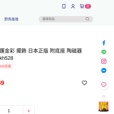
0
野馬推推
開運金彩 擺飾 日本正版 附底座 陶磁器
h528
999免運
69