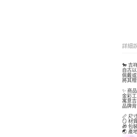
詳細
🐎 
自古以
佩戴或
將其贈
✨ 商
金彩工
寓意吉
品牌背
📏 尺寸
🪞 
🎁 
🌏 