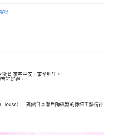
運擺飾
客服
運擺飾裝飾
十二生肖
列
日本藥師窯擺飾
象徵著 家宅平安、事業興旺。
的吉祥好禮。
an House），延續日本瀨戶陶磁器的傳統工藝精神