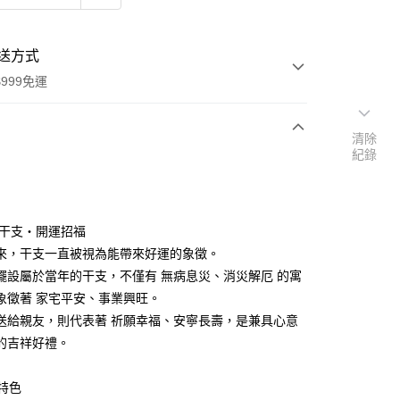
送方式
999免運
清除
紀錄
次付款
期付款
0 利率 每期
NT$189
21家銀行
吉祥干支・開運招福
庫商業銀行
第一商業銀行
來，干支一直被視為能帶來好運的象徵。
付款
業銀行
彰化商業銀行
擺設屬於當年的干支，不僅有 無病息災、消災解厄 的寓
業儲蓄銀行
台北富邦商業銀行
象徵著 家宅平安、事業興旺。
華商業銀行
兆豐國際商業銀行
送給親友，則代表著 祈願幸福、安寧長壽，是兼具心意
小企業銀行
台中商業銀行
的吉祥好禮。
台灣）商業銀行
華泰商業銀行
業銀行
遠東國際商業銀行
業銀行
永豐商業銀行
品特色