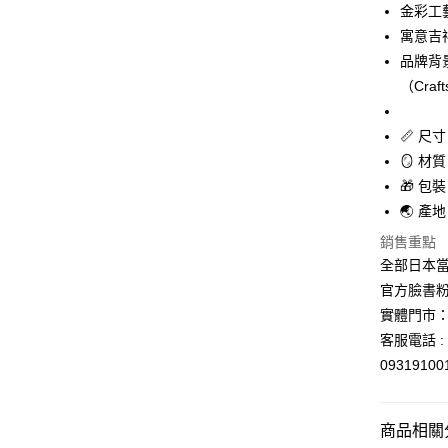
玉山商
金彩工
台新國
Google Pa
寓意吉
台灣樂
ATM付款
品牌背
（Cra
運送方式
📏 尺寸
🪞 材
全家取貨
🎁 包
每筆NT$6
🌏 產
付款後全
銷售重點
每筆NT$6
全部日本當
7-11取貨
官方臉書
實體門市：
每筆NT$6
客服電話 : 
付款後7-1
0931910
每筆NT$6
宅配
商品相關分
每筆NT$1