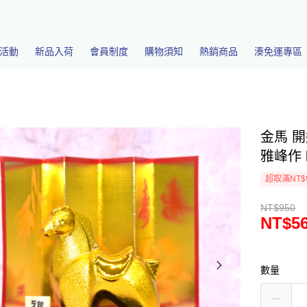
活動
新品入荷
會員制度
購物須知
熱銷商品
湊免運專區
金馬 
雅峰作 k
超取滿NT$
NT$950
NT$5
數量