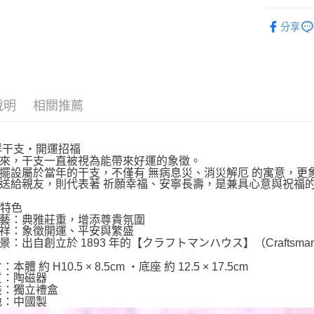
🐴馬年開
分享
⛩️和風開
依商品系
說明
相關推薦
吉祥干支・開運招福
來，干支一直被視為能帶來好運的象徵。
擺設屬於當年的干支，不僅有 無病息災、消災解厄 的寓意，更
送給親友，則代表著 祈願幸福、安寧長壽，是兼具心意與祝福
品特色
藝：典雅莊重，增添尊貴氛圍
祥：象徵開運、平安與繁盛
景：出自創立於 1893 年的【クラフトマンハウス】（Craftsm
：本體 約 H10.5 × 8.5cm ・底座 約 12.5 × 17.5cm
材質：陶磁器
包裝：獨立禮盒
產地：中國製