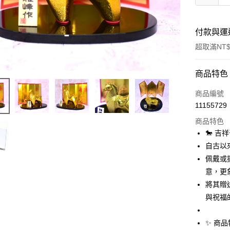
付款與運
超取滿NT$
付款方式
商品特色
信用卡一
商品編號
11155729
信用卡分
商品特色
3 期 
🐎 
合作金
自古以
超商取貨
華南商
佩戴或
LINE Pay
上海商
意，更
國泰世
將其贈
Apple Pay
臺灣中
與祝福
匯豐（
街口支付
聯邦商
元大商
悠遊付
✨ 商