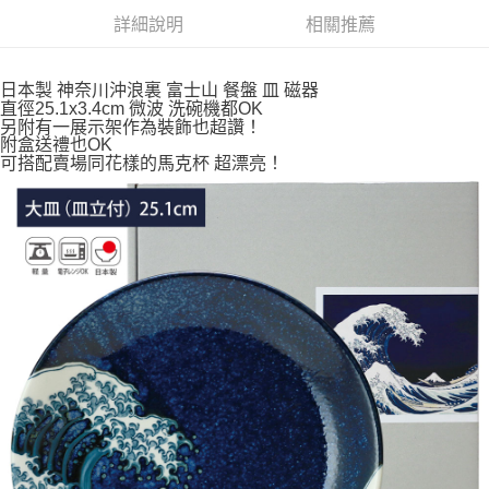
每筆NT$65，滿NT$999(含以上)免運費
詳細說明
相關推薦
付款後全家取貨
每筆NT$65，滿NT$999(含以上)免運費
日本製 神奈川沖浪裏 富士山 餐盤 皿 磁器
直徑25.1x3.4cm 微波 洗碗機都OK
另附有一展示架作為裝飾也超讚！
7-11取貨付款
附盒送禮也OK
每筆NT$65，滿NT$999(含以上)免運費
可搭配賣場同花樣的馬克杯 超漂亮！
付款後7-11取貨
每筆NT$65，滿NT$999(含以上)免運費
宅配
每筆NT$100，滿NT$999(含以上)免運費