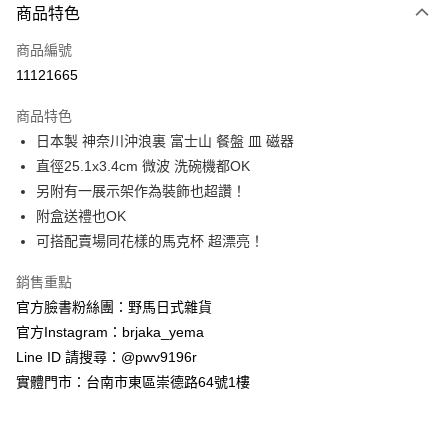
商品特色
信用卡一次付款
商品編號
信用卡分期付款
11121665
3 期 0 利率 每期
NT$233
21家銀行
商品特色
合作金庫商業銀行
第一商業銀行
超商取貨付款
日本製 神奈川沖浪裏 富士山 餐盤 皿 磁器
華南商業銀行
彰化商業銀行
直徑25.1x3.4cm 微波 洗碗機都OK
LINE Pay
上海商業儲蓄銀行
台北富邦商業銀行
國泰世華商業銀行
兆豐國際商業銀行
另附有一展示架作為裝飾也超讚！
Apple Pay
臺灣中小企業銀行
台中商業銀行
附盒送禮也OK
匯豐（台灣）商業銀行
華泰商業銀行
可搭配賣場同花樣的馬克杯 超漂亮！
街口支付
聯邦商業銀行
遠東國際商業銀行
元大商業銀行
永豐商業銀行
悠遊付
銷售重點
玉山商業銀行
星展（台灣）商業銀行
官方臉書粉絲團：野馬日式雜貨
台新國際商業銀行
中國信託商業銀行
Google Pay
官方Instagram：brjaka_yema
台灣樂天信用卡公司
ATM付款
Line ID 請搜尋：@pwv9196r
實體門市：台南市東區崇德路64號1樓
運送方式
全家取貨付款