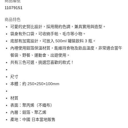
商品編號
信用卡分期付款
11079151
3 期 0 利率 每期
NT$55
21家銀行
商品特色
合作金庫商業銀行
第一商業銀行
超商取貨付款
可愛的史努比設計，採用簡約色調，兼具實用與造型。
華南商業銀行
彰化商業銀行
袋身有外口袋，可收納手帕、毛巾等小物。
LINE Pay
上海商業儲蓄銀行
台北富邦商業銀行
國泰世華商業銀行
兆豐國際商業銀行
底部有加寬設計，可放入 500ml 罐裝飲料 3 瓶。
Apple Pay
臺灣中小企業銀行
台中商業銀行
內裡使用鋁箔保溫材質，能維持食物及飲品溫度，非常適合當午
匯豐（台灣）商業銀行
華泰商業銀行
餐袋、野餐、運動會、出遊使用。
街口支付
聯邦商業銀行
遠東國際商業銀行
共有三色可選，挑選您喜歡的款式！
元大商業銀行
永豐商業銀行
悠遊付
玉山商業銀行
星展（台灣）商業銀行
尺寸
台新國際商業銀行
中國信託商業銀行
Google Pay
台灣樂天信用卡公司
本體：約 250×250×100mm
ATM付款
材質
運送方式
表面：聚丙烯（不織布）
全家取貨付款
內層：鋁箔、聚乙烯
每筆NT$65，滿NT$999(含以上)免運費
產地：中國 日本當地販售