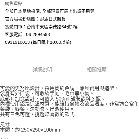
付款後全家取貨
銷售重點
每筆NT$65，滿NT$999(含以上)免運費
全部日本當地採購, 全部現貨可馬上出貨不用等!
官方臉書粉絲團：野馬日式雜貨
7-11取貨付款
實體門市：台南市東區崇德路64號1樓
每筆NT$65，滿NT$999(含以上)免運費
客服電話 : 06-2894593
付款後7-11取貨
0931910013 (每日晚上10:00以前)
每筆NT$65，滿NT$999(含以上)免運費
宅配
每筆NT$100，滿NT$999(含以上)免運費
詳細說明
相關推薦
可愛的史努比設計，採用簡約色調，兼具實用與造型。
袋身有外口袋，可收納手帕、毛巾等小物。
底部有加寬設計，可放入 500ml 罐裝飲料 3 瓶。
內裡使用鋁箔保溫材質，能維持食物及飲品溫度，非常適合當午
餐袋、野餐、運動會、出遊使用。
共有三色可選，挑選您喜歡的款式！
尺寸
本體：約 250×250×100mm