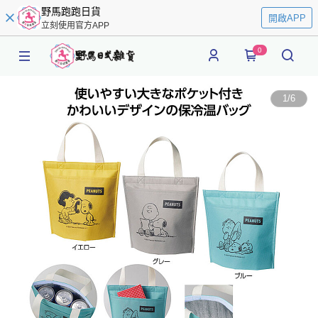
野馬跑跑日貨
開啟APP
立刻使用官方APP
0
1
/
6