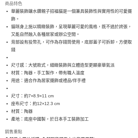
商品特色
合作金庫商業銀行
第一商業銀行
超商取貨付款
華麗裝飾鑲水鑽親子招福貓是一個兼具裝飾性與實用性的可愛擺
華南商業銀行
彰化商業銀行
飾。
LINE Pay
上海商業儲蓄銀行
台北富邦商業銀行
國泰世華商業銀行
兆豐國際商業銀行
貓咪身上施以精緻裝飾，呈現華麗可愛的風格，既不過於誇張，
Apple Pay
臺灣中小企業銀行
台中商業銀行
又能自然融入各種居家或辦公空間。
匯豐（台灣）商業銀行
華泰商業銀行
背部設有投幣孔，可作為存錢筒使用，底部蓋子可拆卸，方便取
街口支付
聯邦商業銀行
遠東國際商業銀行
錢
元大商業銀行
永豐商業銀行
悠遊付
玉山商業銀行
星展（台灣）商業銀行
尺寸感：大號款式，細緻裝飾與立體造型更顯豪華氣派
台新國際商業銀行
中國信託商業銀行
Google Pay
台灣樂天信用卡公司
材質：陶器，手工製作，帶有職人溫度
ATM付款
用途：適合作為居家擺飾或禮品/伴手禮
運送方式
尺寸：約7×8.9×11 cm
全家取貨付款
座布尺寸：約12×12.3 cm
每筆NT$65，滿NT$999(含以上)免運費
材質：陶器
產地：底座中國製，於日本手工裝飾加工
付款後全家取貨
每筆NT$65，滿NT$999(含以上)免運費
銷售重點