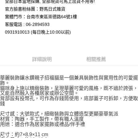
全部日本當地採購, 全部現貨可馬上出貨不用等!
7-11取貨付款
官方臉書粉絲團：野馬日式雜貨
每筆NT$65，滿NT$999(含以上)免運費
實體門市：台南市東區崇德路64號1樓
付款後7-11取貨
客服電話 : 06-2894593
每筆NT$65，滿NT$999(含以上)免運費
0931910013 (每日晚上10:00以前)
宅配
每筆NT$100，滿NT$999(含以上)免運費
詳細說明
相關推薦
華麗裝飾鑲水鑽親子招福貓是一個兼具裝飾性與實用性的可愛擺
飾。
貓咪身上施以精緻裝飾，呈現華麗可愛的風格，既不過於誇張，
又能自然融入各種居家或辦公空間。
背部設有投幣孔，可作為存錢筒使用，底部蓋子可拆卸，方便取
錢
尺寸感：大號款式，細緻裝飾與立體造型更顯豪華氣派
材質：陶器，手工製作，帶有職人溫度
用途：適合作為居家擺飾或禮品/伴手禮
尺寸：約7×8.9×11 cm