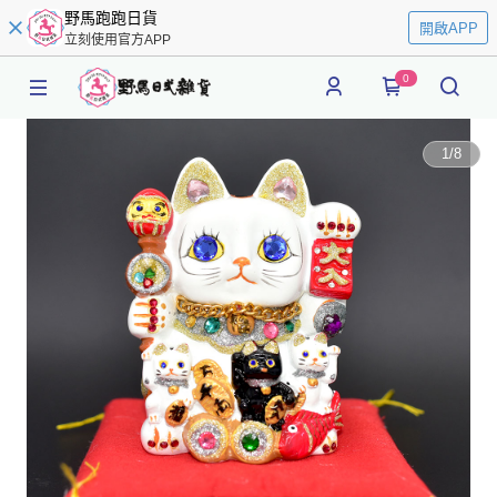
野馬跑跑日貨
開啟APP
立刻使用官方APP
0
1
/
8