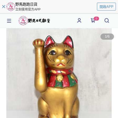
野馬跑跑日貨
開啟APP
立刻使用官方APP
0
1
/
6