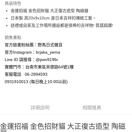
商品特色
合作金庫商業銀行
第一商業銀行
超商取貨付款
金運招福 金色招財貓 大正復古造型 陶磁器
華南商業銀行
彰化商業銀行
日本製 高20x9x10cm 是日本吉祥的傳統工藝。
LINE Pay
上海商業儲蓄銀行
台北富邦商業銀行
國泰世華商業銀行
兆豐國際商業銀行
送禮或自家及工作場所擺設都是很棒的吉祥物! 質感超讚!
Apple Pay
臺灣中小企業銀行
台中商業銀行
銷售重點
匯豐（台灣）商業銀行
華泰商業銀行
街口支付
聯邦商業銀行
遠東國際商業銀行
官方臉書粉絲團：野馬日式雜貨
元大商業銀行
永豐商業銀行
悠遊付
官方Instagram：brjaka_yema
玉山商業銀行
星展（台灣）商業銀行
Line ID 請搜尋：@pwv9196r
台新國際商業銀行
中國信託商業銀行
Google Pay
實體門市：台南市東區崇德路64號1樓
台灣樂天信用卡公司
ATM付款
客服電話 : 06-2894593
0931910013 (每日晚上10:00以前)
運送方式
全家取貨付款
每筆NT$65，滿NT$999(含以上)免運費
詳細說明
相關推薦
付款後全家取貨
每筆NT$65，滿NT$999(含以上)免運費
金運招福 金色招財貓 大正復古造型 陶磁