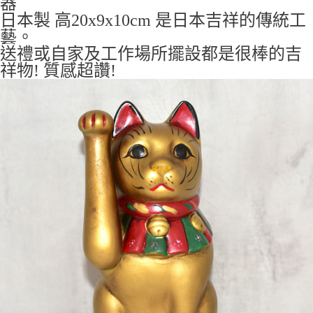
器
7-11取貨付款
日本製 高20x9x10cm 是日本吉祥的傳統工
每筆NT$65，滿NT$999(含以上)免運費
藝。
送禮或自家及工作場所擺設都是很棒的吉
付款後7-11取貨
祥物! 質感超讚!
每筆NT$65，滿NT$999(含以上)免運費
宅配
每筆NT$100，滿NT$999(含以上)免運費