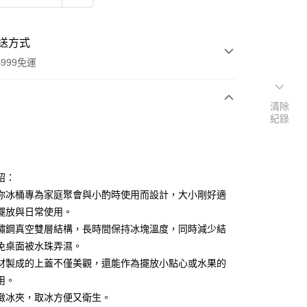
送方式
999免運
清除
紀錄
次付款
期付款
0 利率 每期
NT$396
21家銀行
紹：
庫商業銀行
第一商業銀行
你冰桶專為家庭聚會與小酌時使用而設計，大小剛好適
付款
業銀行
彰化商業銀行
擺放與日常使用。
業儲蓄銀行
台北富邦商業銀行
鏽鋼真空雙層結構，長時間保持冰塊溫度，同時減少結
華商業銀行
兆豐國際商業銀行
免桌面被水珠弄濕。
小企業銀行
台中商業銀行
材製成的上蓋不僅美觀，還能作為擺放小點心或水果的
台灣）商業銀行
華泰商業銀行
業銀行
遠東國際商業銀行
用。
業銀行
永豐商業銀行
緻冰夾，取冰方便又衛生。