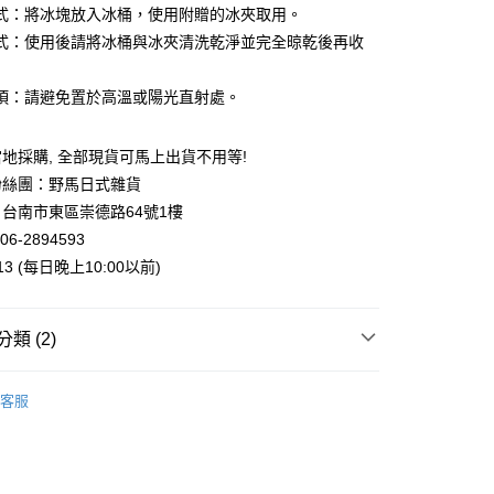
式：將冰塊放入冰桶，使用附贈的冰夾取用。
式：使用後請將冰桶與冰夾清洗乾淨並完全晾乾後再收
項：請避免置於高溫或陽光直射處。
地採購, 全部現貨可馬上出貨不用等!
粉絲團：野馬日式雜貨
台南市東區崇德路64號1樓
06-2894593
013 (每日晚上10:00以前)
類 (2)
．酒杯．茶杯
酒杯．酒壺．玻璃杯
客服
手 | 餐廚用品
廚房用品