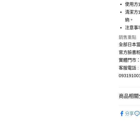
使用方
清潔方
納。
注意事
銷售重點
全部日本當
官方臉書
實體門市：
客服電話 : 
0931910
商品相關分
🍵馬克杯
分享
🍳廚房好幫