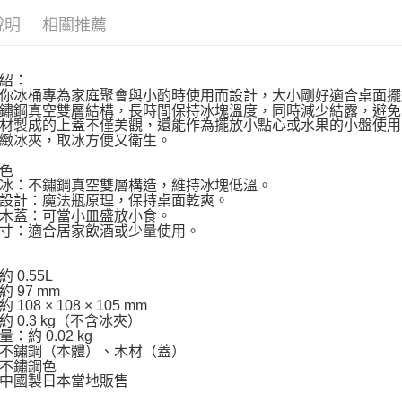
說明
相關推薦
紹：
你冰桶專為家庭聚會與小酌時使用而設計，大小剛好適合桌面擺
鏽鋼真空雙層結構，長時間保持冰塊溫度，同時減少結露，避免
材製成的上蓋不僅美觀，還能作為擺放小點心或水果的小盤使用
緻冰夾，取冰方便又衛生。
色
冰：不鏽鋼真空雙層構造，維持冰塊低溫。
設計：魔法瓶原理，保持桌面乾爽。
木蓋：可當小皿盛放小食。
寸：適合居家飲酒或少量使用。
 0.55L
 97 mm
108 × 108 × 105 mm
 0.3 kg（不含冰夾）
：約 0.02 kg
不鏽鋼（本體）、木材（蓋）
不鏽鋼色
中國製日本當地販售