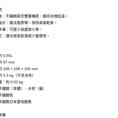
業銀行
星展（台灣）商業銀行
際商業銀行
中國信託商業銀行
y
色
天信用卡公司
冰：不鏽鋼真空雙層構造，維持冰塊低溫。
設計：魔法瓶原理，保持桌面乾爽。
木蓋：可當小皿盛放小食。
寸：適合居家飲酒或少量使用。
付款
5，滿NT$999(含以上)免運費
 0.55L
家取貨
 97 mm
5，滿NT$999(含以上)免運費
108 × 108 × 105 mm
 0.3 kg（不含冰夾）
付款
：約 0.02 kg
5，滿NT$999(含以上)免運費
不鏽鋼（本體）、木材（蓋）
1取貨
不鏽鋼色
5，滿NT$999(含以上)免運費
中國製日本當地販售
保養
00，滿NT$999(含以上)免運費