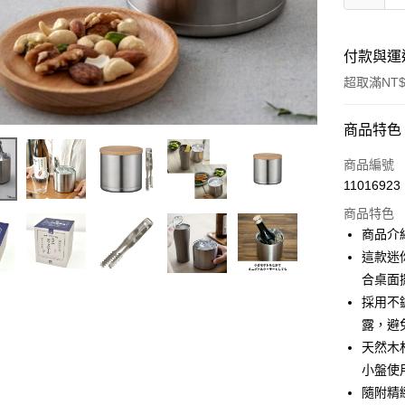
付款與運
超取滿NT$
付款方式
商品特色
信用卡一
商品編號
11016923
信用卡分
商品特色
3 期 
商品介
合作金
這款迷
超商取貨
華南商
合桌面
LINE Pay
上海商
採用不
國泰世
露，避
Apple Pay
臺灣中
天然木
匯豐（
街口支付
聯邦商
小盤使
元大商
悠遊付
隨附精