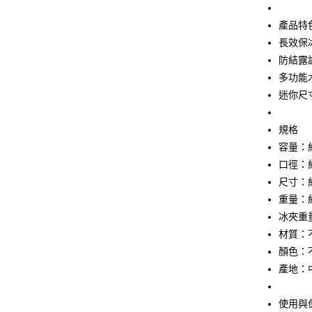
玉山商
台新國
Google Pa
產品特
台灣樂
ATM付款
長效保
防結露
多功能
運送方式
迷你尺
全家取貨
規格
每筆NT$6
容量：約
付款後全
口徑：約
每筆NT$6
尺寸：約 
重量：約
7-11取貨
冰夾重量
每筆NT$6
材質：
付款後7-1
顏色：
每筆NT$6
產地：
宅配
使用與
每筆NT$1