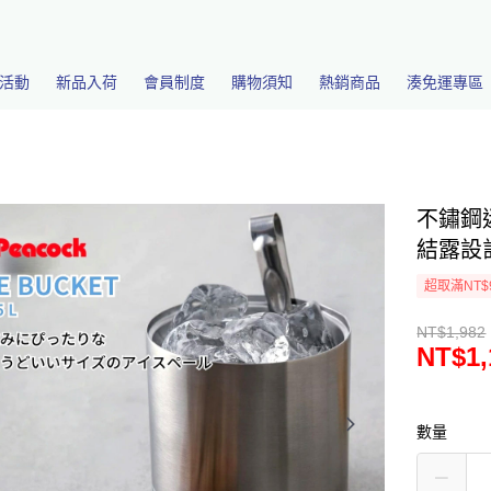
活動
新品入荷
會員制度
購物須知
熱銷商品
湊免運專區
不鏽鋼
結露設計 
超取滿NT$
NT$1,982
NT$1,
數量