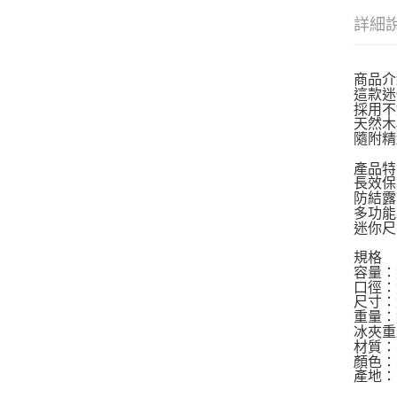
詳細
商品介
這款迷
採用不
天然木
隨附精
產品特
長效保
防結露
多功能
迷你尺
規格
容量：約
口徑：約
尺寸：約 
重量：約
冰夾重量
材質：
顏色：
產地：