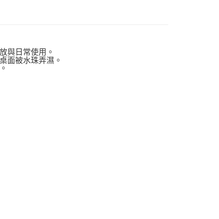
放與日常使用。
桌面被水珠弄濕。
。