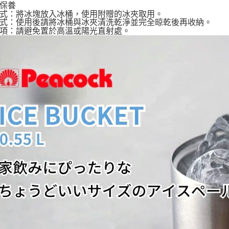
保養
式：將冰塊放入冰桶，使用附贈的冰夾取用。
式：使用後請將冰桶與冰夾清洗乾淨並完全晾乾後再收納。
項：請避免置於高溫或陽光直射處。