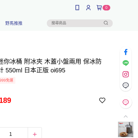
0
野馬推推
迷你冰桶 附冰夾 木蓋小盤兩用 保冰防
550ml 日本正版 oi695
999免運
189